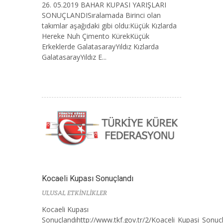
26. 05.2019 BAHAR KUPASI YARIŞLARI
SONUÇLANDISıralamada Birinci olan
takımlar aşağıdaki gibi oldu:Küçük Kızlarda
Hereke Nuh Çimento KürekKüçük
Erkeklerde GalatasarayYıldız Kızlarda
GalatasarayYıldız E...
Kocaeli Kupası Sonuçlandı
ULUSAL ETKİNLİKLER
Kocaeli Kupası
Sonuçlandıhttp://www.tkf.gov.tr/2/Koaceli_Kupasi_Sonucl