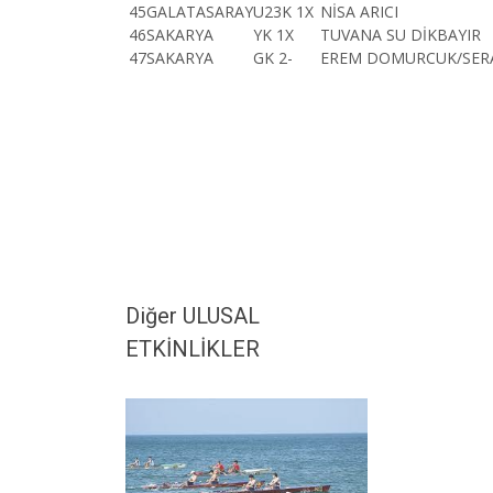
45
GALATASARAY
U23K 1X
NİSA ARICI
46
SAKARYA
YK 1X
TUVANA SU DİKBAYIR
47
SAKARYA
GK 2-
EREM DOMURCUK/SER
Diğer ULUSAL
ETKİNLİKLER