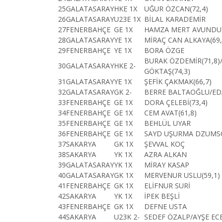
25
GALATASARAY
HKE 1X
UĞUR ÖZCAN(72,4)
26
GALATASARAY
U23E 1X
BİLAL KARADEMİR
27
FENERBAHÇE
GE 1X
HAMZA MERT AVUNDUK
28
GALATASARAY
YE 1X
MİRAÇ CAN ALKAYA(69,
29
FENERBAHÇE
YE 1X
BORA ÖZGE
BURAK ÖZDEMİR(71,8)
30
GALATASARAY
HKE 2-
GÖKTAŞ(74,3)
31
GALATASARAY
YE 1X
ŞEFİK ÇAKMAK(66,7)
32
GALATASARAY
GK 2-
BERRE BALTAOĞLU/E
33
FENERBAHÇE
GE 1X
DORA ÇELEBİ(73,4)
34
FENERBAHÇE
GE 1X
CEM AVAT(61,8)
35
FENERBAHÇE
GE 1X
BEHLÜL UYAR
36
FENERBAHÇE
GE 1X
SAYD UŞURMA DZUMS
37
SAKARYA
GK 1X
ŞEVVAL KOÇ
38
SAKARYA
YK 1X
AZRA ALKAN
39
GALATASARAY
YK 1X
MİRAY KASAP
40
GALATASARAY
GK 1X
MERVENUR USLU(59,1)
41
FENERBAHÇE
GK 1X
ELİFNUR SURİ
42
SAKARYA
YK 1X
İPEK BEŞLİ
43
FENERBAHÇE
GK 1X
DEFNE USTA
44
SAKARYA
U23K 2-
SEDEF ÖZALP/AYŞE EC