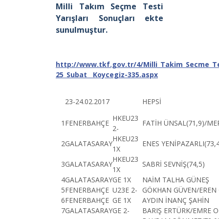
Milli Takım Seçme Testi
Yarışları Sonuçları ekte
sunulmuştur.
http://www.tkf.gov.tr/4/Milli_Takim_Secme_Te
25_Subat__Koycegiz-335.aspx
23-24.02.2017
HEPSİ
HKEU23
1
FENERBAHÇE
FATİH ÜNSAL(71,9)/ME
2-
HKEU23
2
GALATASARAY
ENES YENİPAZARLI(73,4
1X
HKEU23
3
GALATASARAY
SABRİ SEVNİŞ(74,5)
1X
4
GALATASARAY
GE 1X
NAİM TALHA GÜNEŞ
5
FENERBAHÇE
U23E 2-
GÖKHAN GÜVEN/EREN 
6
FENERBAHÇE
GE 1X
AYDIN İNANÇ ŞAHİN
7
GALATASARAY
GE 2-
BARIŞ ERTÜRK/EMRE 