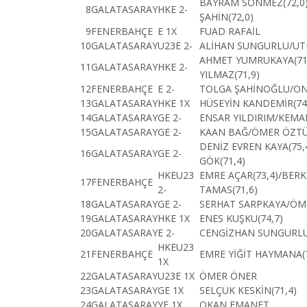
BAYRAM SÖNMEZ(72,0
8
GALATASARAY
HKE 2-
ŞAHİN(72,0)
9
FENERBAHÇE
E 1X
FUAD RAFAİL
10
GALATASARAY
U23E 2-
ALİHAN SUNGURLU/UT
AHMET YUMRUKAYA(71
11
GALATASARAY
HKE 2-
YILMAZ(71,9)
12
FENERBAHÇE
E 2-
TOLGA ŞAHİNOĞLU/ON
13
GALATASARAY
HKE 1X
HÜSEYİN KANDEMİR(74
14
GALATASARAY
GE 2-
ENSAR YILDIRIM/KEMA
15
GALATASARAY
GE 2-
KAAN BAĞ/ÖMER ÖZT
DENİZ EVREN KAYA(75,
16
GALATASARAY
GE 2-
GÖK(71,4)
HKEU23
EMRE AÇAR(73,4)/BER
17
FENERBAHÇE
2-
TAMAS(71,6)
18
GALATASARAY
GE 2-
SERHAT SARPKAYA/ÖM
19
GALATASARAY
HKE 1X
ENES KUŞKU(74,7)
20
GALATASARAY
E 2-
CENGİZHAN SUNGURLU
HKEU23
21
FENERBAHÇE
EMRE YİĞİT HAYMANA(7
1X
22
GALATASARAY
U23E 1X
ÖMER ÖNER
23
GALATASARAY
GE 1X
SELÇUK KESKİN(71,4)
24
GALATASARAY
YE 1X
OKAN EMANET