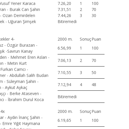
 Yusuf Yener Karaca
7.26,20
1
100
an - Burak Can Şahin
7.31,51
2
70
 - Ozan Demirdelen
7.44,26
3
30
ek - Uğuran Şimşek
Bitiremedi
ekler 4-
2000 m.
Sonuç
Puan
uz - Özgür Burazan -
6.56,99
1
100
şik -Savrun Kanay
den - Mehmet Eren Aslan -
7.06,13
2
70
n - Metin Kurt
- Furkan Camcı -
7.10,55
3
50
er - Abdullah Salih Budan
ım - Süleyman Şahin -
7.12,94
4
48
n - Aykut Aykaç
şçı - Berke Ataseven -
Bitiremedi
ı - İbrahim Durul Koca
 4x
2000 m.
Sonuç
Puan
r - Aydın İnanç Şahin -
6.19,65
1
100
 - Emre Yiğit Haymana