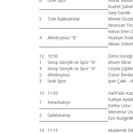
6
İznik Spor
Murat Basan 
Kudret Şahan
Sarp Sandık -
5
Türk Balıkadmlar
Ahmet Düzdu
Nirancan Tho
Harun Eren Of
4
Altınboynuz "B"
Hüseyin Polat
Akkan Gökert
12
10:50
Deniz Küreğ
1
Sinop Gençlik ve Spor "B"
Ahsen Ebrar 
4
Sinop Gençlik ve Spor "A"
Ceyda Çiğdem
2
Altınboynuz
Öznur Benlial
3
İznik Spor
İpek Çalık - H
13
11:05
Hafif kilo Kad
Suibiye Aydal 
1
Fenerbahçe
Defne Usta -
Mervenur Usl
2
Galatasaray
Ezo Kızılged
14
11:15
Akademik Erk