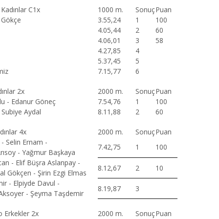
i Kadınlar C1x
1000 m.
Sonuç
Puan
 Gökçe
3.55,24
1
100
4.05,44
2
60
4.06,01
3
58
4.27,85
4
5.37,45
5
miz
7.15,77
6
dınlar 2x
2000 m.
Sonuç
Puan
lu - Edanur Göneç
7.54,76
1
100
 Subiye Aydal
8.11,88
2
60
ınlar 4x
2000 m.
Sonuç
Puan
- Selin Ernam -
7.42,75
1
100
rısoy - Yağmur Başkaya
n - Elif Büşra Aslanpay -
8.12,67
2
10
l Gökçen - Şirin Ezgi Elmas
ir - Elpiyde Davul -
8.19,87
3
 Aksoyer - Şeyma Taşdemir
o Erkekler 2x
2000 m.
Sonuç
Puan