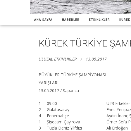
ANA SAYFA
HABERLER
ETKİNLİKLER
KÜREK 
KÜREK TÜRKİYE ŞAMP
ULUSAL ETKİNLİKLER
13.05.2017
BÜYÜKLER TÜRKİYE ŞAMPİYONASI
YARIŞLARI
13.05.2017 / Sapanca
1
09:00
U23 Erkekler
2
Galatasaray
Enes Yenipaz
4
Fenerbahçe
Aydın İnanç 
1
Şişecam Çayırova
Ömer Sefa P
3
Tuzla Deniz Yılfdızı
Ali Erdoğan