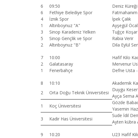
6
09:50
Deniz Küreğ
6
Fethiye Belediye Spor
Fatmahanım
4
İznik Spor
İpek Çalık
1
Altınboynuz "A"
Ayşegül Öcal
3
Sinop Karadeniz Yelken
Tuğçe Koşar
5
Sinop Gençlik ve Spor
Rabia Verir
2
Altınboynuz "B"
Dila Eylül Se
7
10:00
Hafif Kilo Ka
2
Galatasaray
Mervenur Us
1
Fenerbahçe
Defne Usta -
8
10:10
Akademik Kad
Duygu Keser 
2
Orta Doğu Teknik Üniversitesi
Ayça Sema A
Gözde Babaca
1
Koç Üniversitesi
Yasemin Haza
Sude İdil Dem
3
Kadir Has Üniversitesi
Ayten kübra
9
10:20
U23 Hafif Kil