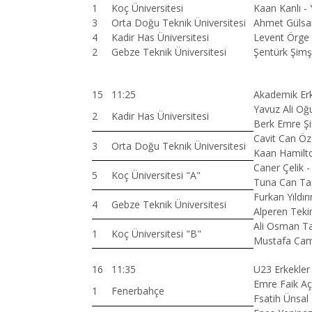
1
Koç Üniversitesi
Kaan Kanlı -
3
Orta Doğu Teknik Üniversitesi
Ahmet Gülsar
4
Kadir Has Üniversitesi
Levent Örge
2
Gebze Teknik Üniversitesi
Şentürk Şimş
15
11:25
Akademik Erk
Yavuz Ali Oğ
2
Kadir Has Üniversitesi
Berk Emre Şi
Cavit Can Öz
3
Orta Doğu Teknik Üniversitesi
Kaan Hamilto
Caner Çelik 
5
Koç Üniversitesi "A"
Tuna Can Tan
Furkan Yıldır
4
Gebze Teknik Üniversitesi
Alperen Teki
Ali Osman Ta
1
Koç Üniversitesi "B"
Mustafa Camc
16
11:35
U23 Erkekler
Emre Faik Aça
1
Fenerbahçe
Fsatih Ünsal