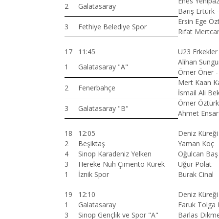
Enes Yenipaza
2
Galatasaray
Barış Ertürk
Ersin Ege Özt
3
Fethiye Belediye Spor
Rıfat Mertcan
17
11:45
U23 Erkekler
Alihan Sungur
1
Galatasaray "A"
Ömer Öner - 
Mert Kaan Ka
2
Fenerbahçe
İsmail Ali B
Ömer Öztürk 
3
Galatasaray "B"
Ahmet Ensar 
18
12:05
Deniz Küreğ
2
Beşiktaş
Yaman Koç
4
Sinop Karadeniz Yelken
Oğulcan Baş
3
Hereke Nuh Çimento Kürek
Uğur Polat
1
İznik Spor
Burak Cinal
19
12:10
Deniz Küreğ
1
Galatasaray
Faruk Tolga 
3
Sinop Gençlik ve Spor "A"
Barlas Dikm