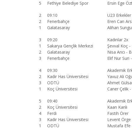
5
Fethiye Belediye Spor
Ersin Ege Öz
2
09:10
U23 Erkekler
2
Fenerbahçe
Eren Can Arsl
1
Galatasaray
Alihan Sungur
3
09:20
Kadınlar 2x
1
Sakarya Gençlik Merkezi
Şevval Koç -
2
Galatasaray
Nisa Arıcı - 
3
Fenerbahçe
Elif Nur Suri 
4
09:30
Akademik Erk
2
Kadir Has Üniversitesi
Yavuz Ali Oğ
3
ODTÜ
Ahmet Gülsar
1
Koç Üniversitesi
Caner Çelik 
5
09:40
Akademik Erk
2
Koç Üniversitesi
Kaan Kanlı
4
Ferdi
Fastih Örer
3
Kadir Has Üniversitesi
Levent Örge
1
ODTÜ
Mustafa Efe 