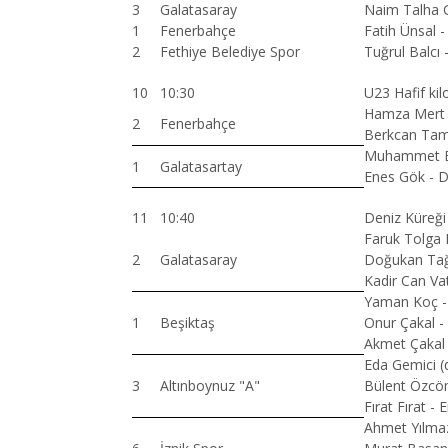
3
Galatasaray
Naim Talha G
1
Fenerbahçe
Fatih Ünsal 
2
Fethiye Belediye Spor
Tuğrul Balcı 
10
10:30
U23 Hafif kil
Hamza Mert A
2
Fenerbahçe
Berkcan Tam
Muhammet Er
1
Galatasartay
Enes Gök - D
11
10:40
Deniz Küreğ
Faruk Tolga 
2
Galatasaray
Doğukan Tağ
Kadir Can Va
Yaman Koç - 
1
Beşiktaş
Onur Çakal -
Akmet Çakal 
Eda Gemici (d
3
Altınboynuz "A"
Bülent Özcöm
Fırat Fırat -
Ahmet Yılmaz