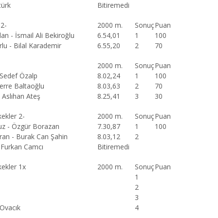
türk
Bitiremedi
 2-
2000 m.
Sonuç
Puan
an - İsmail Ali Bekiroğlu
6.54,01
1
100
lu - Bilal Karademir
6.55,20
2
70
2000 m.
Sonuç
Puan
 Sedef Özalp
8.02,24
1
100
Berre Baltaoğlu
8.03,63
2
70
- Aslıhan Ateş
8.25,41
3
30
ekler 2-
2000 m.
Sonuç
Puan
uz - Özgür Borazan
7.30,87
1
100
an - Burak Can Şahin
8.03,12
2
- Furkan Camcı
Bitiremedi
ekler 1x
2000 m.
Sonuç
Puan
1
2
3
Ovacık
4