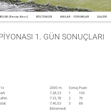
BİLİM (Recep Akıcı)
BÜLTENLER
ANILAR - YORUMLAR
GALERİ
İYONASI 1. GÜN SONUÇLARI
 1x
2000 m.
Sonuç
Puan
arlı
7.28,53
1
100
Şahin
7.33,78
2
70
olat
7.40,03
3
68
Bitiremedi