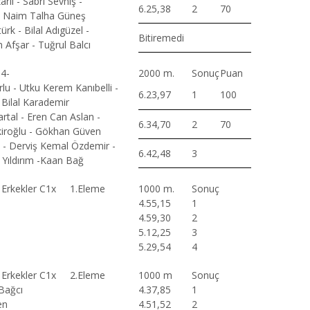
rlı - Sabri Sevniş -
6.25,38
2
70
 - Naim Talha Güneş
ürk - Bilal Adıgüzel -
Bitiremedi
 Afşar - Tuğrul Balcı
 4-
2000 m.
Sonuç
Puan
lu - Utku Kerem Kanıbelli -
6.23,97
1
100
Bilal Karademir
rtal - Eren Can Aslan -
6.34,70
2
70
ekiroğlu - Gökhan Güven
- Derviş Kemal Özdemir -
6.42,48
3
Yıldırım -Kaan Bağ
i Erkekler C1x 1.Eleme
1000 m.
Sonuç
4.55,15
1
4.59,30
2
5.12,25
3
5.29,54
4
i Erkekler C1x 2.Eleme
1000 m
Sonuç
Bağcı
4.37,85
1
en
4.51,52
2