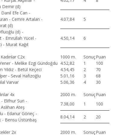
- Kürşat Akpınar -
4.02,17
4
8
 Demir (d)
 Danil Efe Can -
ran - Cemre Artalan -
4.07,84
5
rat (d)
luoğlu (d) -
 - Emrullah Yücel -
4.50,14
6
i - Murat Kağıt
i Kadınlar C2x
1000 m.
Sonuç
Puan
Yener - Melike Ezgi Gündoğdu
4.52,82
1
100
 Yıldız - Betül Keçeci
4.54,45
2
70
per - Seval Hafızoğlu
5.01,16
3
68
ilal Varvar
5.06,36
4
30
ınlar 4x
2000 m.
Sonuç
Puan
- Elifnur Suri -
7.38,00
1
100
 Aslıhan Ateş
u - Edanur Göneç -
8.04,14
2
20
ik - Bensu Üstünbaş
ekler 2x
2000 m.
Sonuç
Puan