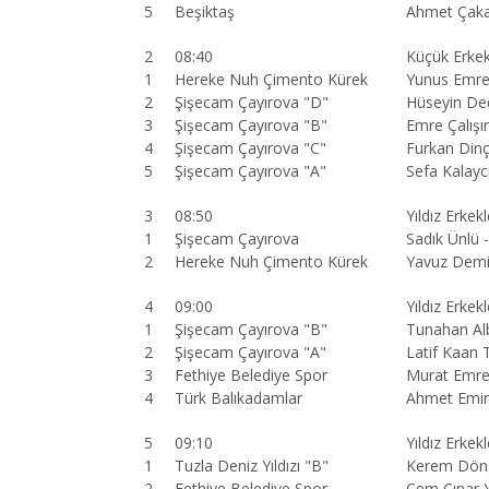
5
Beşiktaş
Ahmet Çaka
2
08:40
Küçük Erkek
1
Hereke Nuh Çimento Kürek
Yunus Emre 
2
Şişecam Çayırova "D"
Hüseyin Ded
3
Şişecam Çayırova "B"
Emre Çalışır
4
Şişecam Çayırova "C"
Furkan Din
5
Şişecam Çayırova "A"
Sefa Kalayc
3
08:50
Yıldız Erkekl
1
Şişecam Çayırova
Sadık Ünlü 
2
Hereke Nuh Çimento Kürek
Yavuz Demi
4
09:00
Yıldız Erkek
1
Şişecam Çayırova "B"
Tunahan Al
2
Şişecam Çayırova "A"
Latif Kaan 
3
Fethiye Belediye Spor
Murat Emre
4
Türk Balıkadamlar
Ahmet Emir
5
09:10
Yıldız Erkek
1
Tuzla Deniz Yıldızı "B"
Kerem Döng
2
Fethiye Belediye Spor
Cem Çınar 