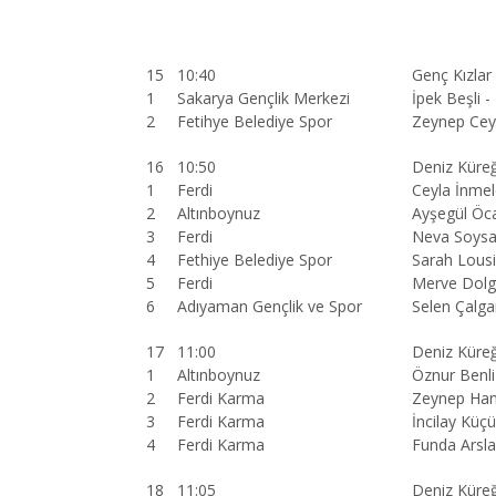
15
10:40
Genç Kızlar
1
Sakarya Gençlik Merkezi
İpek Beşli -
2
Fetihye Belediye Spor
Zeynep Cey
16
10:50
Deniz Küreğ
1
Ferdi
Ceyla İnmel
2
Altınboynuz
Ayşegül Öc
3
Ferdi
Neva Soysa
4
Fethiye Belediye Spor
Sarah Lous
5
Ferdi
Merve Dol
6
Adıyaman Gençlik ve Spor
Selen Çalg
17
11:00
Deniz Küreğ
1
Altınboynuz
Öznur Benli
2
Ferdi Karma
Zeynep Hand
3
Ferdi Karma
İncilay Küç
4
Ferdi Karma
Funda Arsl
18
11:05
Deniz Küreğ