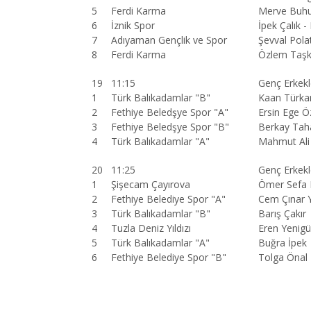
5
Ferdi Karma
Merve Buhu
6
İznik Spor
İpek Çalık - 
7
Adıyaman Gençlik ve Spor
Şevval Polat
8
Ferdi Karma
Özlem Taşk
19
11:15
Genç Erkekl
1
Türk Balıkadamlar "B"
Kaan Türka
2
Fethiye Beledşye Spor "A"
Ersin Ege Öz
3
Fethiye Beledşye Spor "B"
Berkay Tah
4
Türk Balıkadamlar "A"
Mahmut Ali 
20
11:25
Genç Erkekl
1
Şişecam Çayırova
Ömer Sefa 
2
Fethiye Belediye Spor "A"
Cem Çınar 
3
Türk Balıkadamlar "B"
Barış Çakır
4
Tuzla Deniz Yıldızı
Eren Yenigü
5
Türk Balıkadamlar "A"
Buğra İpek
6
Fethiye Belediye Spor "B"
Tolga Önal