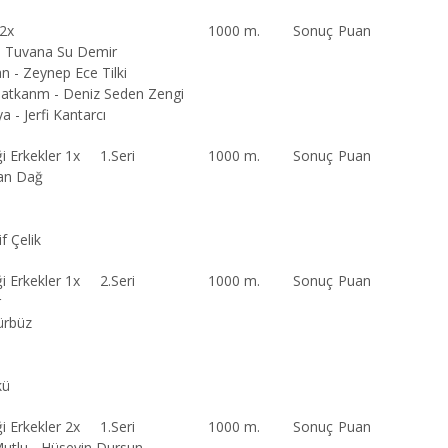
 2x
1000 m.
Sonuç
Puan
- Tuvana Su Demir
 - Zeynep Ece Tilki
latkanm - Deniz Seden Zengi
 - Jerfi Kantarcı
i Erkekler 1x 1.Seri
1000 m.
Sonuç
Puan
an Dağ
 Çelik
i Erkekler 1x 2.Seri
1000 m.
Sonuç
Puan
r
ürbüz
kü
i Erkekler 2x 1.Seri
1000 m.
Sonuç
Puan
utlu - Hüseyin Dursun