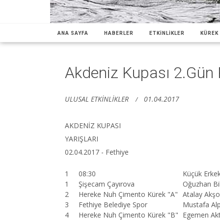
ANA SAYFA
HABERLER
ETKİNLİKLER
KÜREK 
Akdeniz Kupası 2.Gün
ULUSAL ETKİNLİKLER
01.04.2017
AKDENİZ KUPASI
YARIŞLARI
02.04.2017 - Fethiye
1
08:30
Küçük Erkek
1
Şişecam Çayırova
Oğuzhan Bi
2
Hereke Nuh Çimento Kürek "A"
Atalay Akş
3
Fethiye Belediye Spor
Mustafa Al
4
Hereke Nuh Çimento Kürek "B"
Egemen Ak