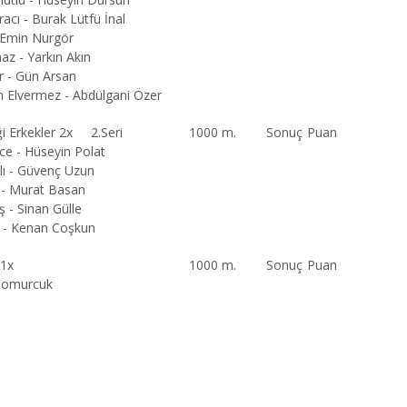
acı - Burak Lütfü İnal
- Emin Nurgör
az - Yarkın Akın
r - Gün Arsan
im Elvermez - Abdülgani Özer
i Erkekler 2x 2.Seri
1000 m.
Sonuç
Puan
ce - Hüseyin Polat
lı - Güvenç Uzun
 - Murat Basan
 - Sinan Gülle
n - Kenan Coşkun
 1x
1000 m.
Sonuç
Puan
Domurcuk