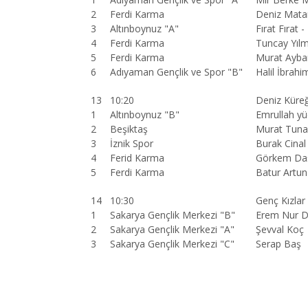
2
Ferdi Karma
Deniz Matar
3
Altınboynuz "A"
Fırat Fırat 
4
Ferdi Karma
Tuncay Yılm
5
Ferdi Karma
Murat Ayba
6
Adıyaman Gençlik ve Spor "B"
Halil İbrah
13
10:20
Deniz Küreğ
1
Altınboynuz "B"
Emrullah yü
2
Beşiktaş
Murat Tuna
3
İznik Spor
Burak Cinal
4
Ferid Karma
Görkem Daş
5
Ferdi Karma
Batur Artu
14
10:30
Genç Kızlar
1
Sakarya Gençlik Merkezi "B"
Erem Nur 
2
Sakarya Gençlik Merkezi "A"
Şevval Koç
3
Sakarya Gençlik Merkezi "C"
Serap Baş