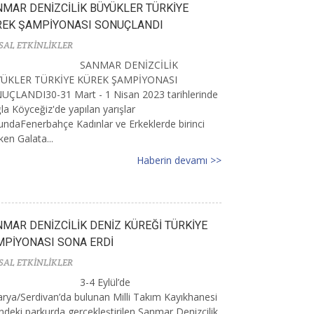
MAR DENİZCİLİK BÜYÜKLER TÜRKİYE
REK ŞAMPİYONASI SONUÇLANDI
SAL ETKİNLİKLER
SANMAR DENİZCİLİK
ÜKLER TÜRKİYE KÜREK ŞAMPİYONASI
UÇLANDI30-31 Mart - 1 Nisan 2023 tarihlerinde
a Köyceğiz'de yapılan yarışlar
ndaFenerbahçe Kadınlar ve Erkeklerde birinci
ken Galata...
Haberin devamı >>
MAR DENİZCİLİK DENİZ KÜREĞİ TÜRKİYE
PİYONASI SONA ERDİ
SAL ETKİNLİKLER
3-4 Eylül’de
rya/Serdivan’da bulunan Milli Takım Kayıkhanesi
deki parkurda gerçekleştirilen Sanmar Denizcilik