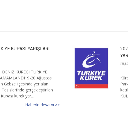
KİYE KUPASI YARIŞLARI
202
YAR
ULU
DENİZ KÜREĞİ TÜRKİYE
TAMAMLANDI19-20 Ağustos
Küre
nin Gebze ilçesinde yer alan
Park
esisleri’nde gerçekleştirilen
kat
Kupası kürek yar...
KUL
Haberin devamı >>