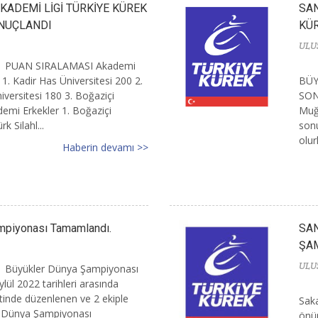
KADEMİ LİGİ TÜRKİYE KÜREK
SAN
NUÇLANDI
KÜ
ULU
PUAN SIRALAMASI Akademi
1. Kadir Has Üniversitesi 200 2.
BÜY
versitesi 180 3. Boğaziçi
SON
demi Erkekler 1. Boğaziçi
Muğl
k Silahl...
sonu
olur
Haberin devamı >>
mpiyonası Tamamlandı.
SAN
ŞAM
ULU
Büyükler Dünya Şampiyonası
ül 2022 tarihleri arasında
tinde düzenlenen ve 2 ekiple
Saka
er Dünya Şampiyonası
önün