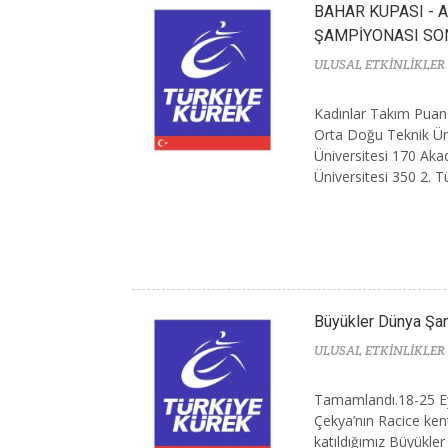
BAHAR KUPASI - A
ŞAMPİYONASI SO
ULUSAL ETKİNLİKLER
Kadınlar Takım Puan 
Orta Doğu Teknik Üni
Üniversitesi 170 Aka
Üniversitesi 350 2. Tür
Büyükler Dünya Şa
ULUSAL ETKİNLİKLER
Tamamlandı.18-25 Eyl
Çekya’nın Racice ken
katıldığımız Büyükl