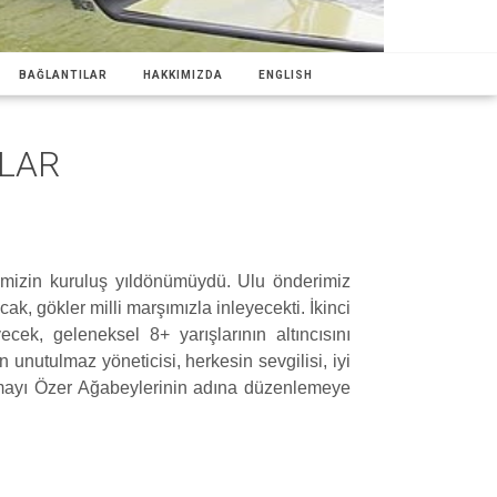
BAĞLANTILAR
HAKKIMIZDA
ENGLISH
ILAR
imizin kuruluş yıldönümüydü. Ulu önderimiz
k, gökler milli marşımızla inleyecekti. İkinci
ecek, geleneksel 8+ yarışlarının altıncısını
 unutulmaz yöneticisi, herkesin sevgilisi, iyi
ışmayı Özer Ağabeylerinin adına düzenlemeye