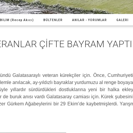
BİLİM (Recep Akıcı)
BÜLTENLER
ANILAR - YORUMLAR
GALERİ
ERANLAR ÇİFTE BAYRAM YAPT
ündü Galatasaraylı veteran kürekçiler için. Önce, Cumhuriyet
emle anılacak, ay-yıldızlı bayraklar yurdumuzu al renge boyayaca
yle yıllardır sürdürdükleri dostluklarına yeni bir halka ekley
ir de buruk anısı vardı Galatasaray camiası için. Kürek şubesinin
Özer Gürkem Ağabeylerini bir 29 Ekim’de kaybetmişlerdi. Yar