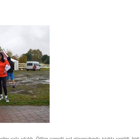
oğru yola çıkıldı. Öğlen yemeği yol güzergahında iştahla yenildi, bir