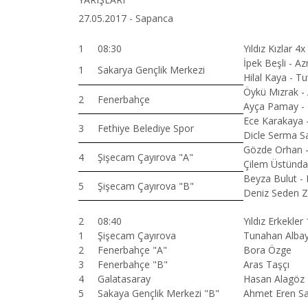
27.05.2017 - Sapanca
1
08:30
Yıldız Kızlar 4x
İpek Beşli - Az
1
Sakarya Gençlik Merkezi
Hilal Kaya - T
Öykü Mızrak - 
2
Fenerbahçe
Ayça Pamay -
Ece Karakaya -
3
Fethiye Belediye Spor
Dicle Serma S
Gözde Orhan -
4
Şişecam Çayırova "A"
Çilem Üstünda
Beyza Bulut -
5
Şişecam Çayırova "B"
Deniz Seden Z
2
08:40
Yıldız Erkekle
1
Şişecam Çayırova
Tunahan Alba
2
Fenerbahçe "A"
Bora Özge
3
Fenerbahçe "B"
Aras Taşçı
4
Galatasaray
Hasan Alagöz
5
Sakaya Gençlik Merkezi "B"
Ahmet Eren S