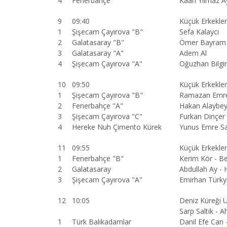
4
Fenerbahçe
Kaan Yılmaz A
9
09:40
Küçük Erkekle
1
Şişecam Çayırova "B"
Sefa Kalaycı
2
Galatasaray "B"
Ömer Bayram
3
Galatasaray "A"
Adem Al
4
Şişecam Çayırova "A"
Oğuzhan Bilgi
10
09:50
Küçük Erkekle
1
Şişecam Çayırova "B"
Ramazan Emre 
2
Fenerbahçe "A"
Hakan Alaybey
3
Şişecam Çayırova "C"
Furkan Dinçer 
4
Hereke Nuh Çimento Kürek
Yunus Emre Sa
11
09:55
Küçük Erkekle
1
Fenerbahçe "B"
Kerim Kör - B
2
Galatasaray
Abdullah Ay - 
3
Şişecam Çayırova "A"
Emirhan Türkyı
12
10:05
Deniz Küreği 
Sarp Saltık -
1
Türk Balıkadamlar
Danil Efe Can 