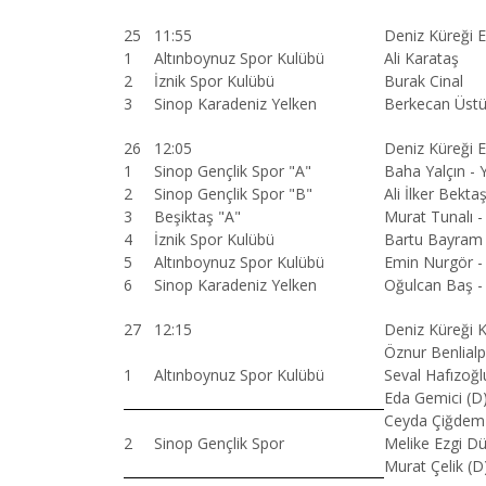
25
11:55
Deniz Küreği 
1
Altınboynuz Spor Kulübü
Ali Karataş
2
İznik Spor Kulübü
Burak Cinal
3
Sinop Karadeniz Yelken
Berkecan Üst
26
12:05
Deniz Küreği E
1
Sinop Gençlik Spor "A"
Baha Yalçın - 
2
Sinop Gençlik Spor "B"
Ali İlker Bekt
3
Beşiktaş "A"
Murat Tunalı -
4
İznik Spor Kulübü
Bartu Bayram
5
Altınboynuz Spor Kulübü
Emin Nurgör - 
6
Sinop Karadeniz Yelken
Oğulcan Baş -
27
12:15
Deniz Küreği K
Öznur Benlialp
1
Altınboynuz Spor Kulübü
Seval Hafızoğl
Eda Gemici (D
Ceyda Çiğdem Y
2
Sinop Gençlik Spor
Melike Ezgi D
Murat Çelik (D