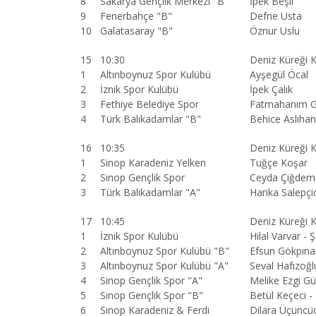
8
Sakarya Gençlik Merkezi "B"
İpek Beşli
9
Fenerbahçe "B"
Defne Usta
10
Galatasaray "B"
Öznur Uslu
15
10:30
Deniz Küreği 
1
Altınboynuz Spor Kulübü
Ayşegül Öcal
2
İznik Spor Kulübü
İpek Çalık
3
Fethiye Belediye Spor
Fatmahanım 
4
Türk Balıkadamlar "B"
Behice Aslıha
16
10:35
Deniz Küreği 
1
Sinop Karadeniz Yelken
Tuğçe Koşar
2
Sinop Gençlik Spor
Ceyda Çiğdem 
3
Türk Balıkadamlar "A"
Harika Salepçi
17
10:45
Deniz Küreği K
1
İznik Spor Kulübü
Hilal Varvar - 
2
Altınboynuz Spor Kulübü "B"
Efsun Gökpınar
3
Altınboynuz Spor Kulübü "A"
Seval Hafızoğl
4
Sinop Gençlik Spor "A"
Melike Ezgi G
5
Sinop Gençlik Spor "B"
Betül Keçeci -
6
Sinop Karadeniz & Ferdi
Dilara Üçüncü