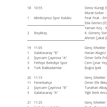
18
10:55
Deniz Küreği E
Murat türker -
1
Altınboynuz Spor Kulübü
Fırat Fırat - 
Eda Gemici (D
Yaman Koç - M
2
Beşiktaş
K. Gönenç Siv
Ahmet Çakal (
19
11:05
Genç Erkekler
1
Galatasaray "B"
Hasan Alagöz
2
Şişecam Çayırova "A"
Ömer Sefa Pol
3
Fethiye Belediye Spor
Cem Çınar Yeş
4
Türk Balıkadamlar
Buğra İpek
20
11:15
Genç Erkekler
11
Fenerbahçe
Ömer Efe İlkk
2
Şişecam Çayırova "B"
Tunahan Alba
3
Galatasaray "A"
Yiğit Berk Arıc
21
11:25
Genç Erkekler 