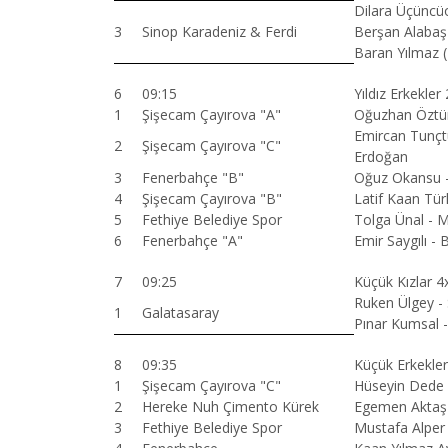
Dilara Üçüncü
3
Sinop Karadeniz & Ferdi
Berşan Alabaş 
Baran Yılmaz 
6
09:15
Yıldız Erkekler 
1
Şişecam Çayırova "A"
Oğuzhan Öztür
Emircan Tunç
2
Şişecam Çayırova "C"
Erdoğan
3
Fenerbahçe "B"
Oğuz Okansu 
4
Şişecam Çayırova "B"
Latif Kaan Tü
5
Fethiye Belediye Spor
Tolga Ünal - 
6
Fenerbahçe "A"
Emir Saygılı - 
7
09:25
Küçük Kızlar 4
Ruken Ülgey -
1
Galatasaray
Pınar Kumsal -
8
09:35
Küçük Erkekle
1
Şişecam Çayırova "C"
Hüseyin Dede
2
Hereke Nuh Çimento Kürek
Egemen Aktaş
3
Fethiye Belediye Spor
Mustafa Alper