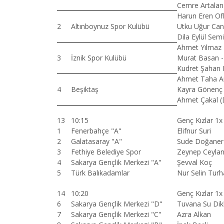
Cemre Artalan
Harun Eren Of
2
Altınboynuz Spor Kulübü
Utku Uğur Can
Dila Eylül Semi
Ahmet Yılmaz 
3
İznik Spor Kulübü
Murat Basan -
Kudret Şahan 
Ahmet Taha An
4
Beşiktaş
Kayra Gönenç S
Ahmet Çakal (
13
10:15
Genç Kızlar 1
1
Fenerbahçe "A"
Elifnur Suri
2
Galatasaray "A"
Sude Doğaner
3
Fethiye Belediye Spor
Zeynep Ceyla
4
Sakarya Gençlik Merkezi "A"
Şevval Koç
5
Türk Balıkadamlar
Nur Selin Tur
14
10:20
Genç Kızlar 1
6
Sakarya Gençlik Merkezi "D"
Tuvana Su Dik
7
Sakarya Gençlik Merkezi "C"
Azra Alkan