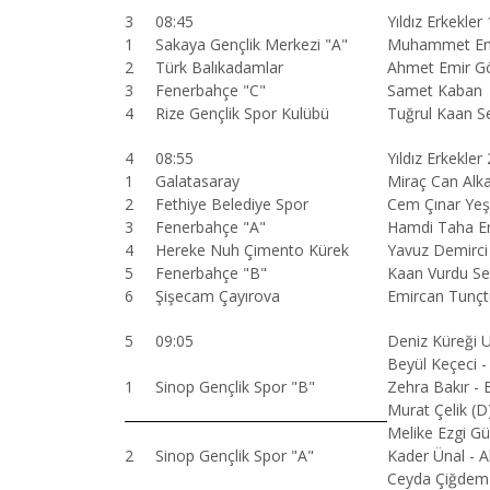
3
08:45
Yıldız Erkekle
1
Sakaya Gençlik Merkezi "A"
Muhammet Ens
2
Türk Balıkadamlar
Ahmet Emir Gö
3
Fenerbahçe "C"
Samet Kaban
4
Rize Gençlik Spor Kulübü
Tuğrul Kaan 
4
08:55
Yıldız Erkekler
1
Galatasaray
Miraç Can Alk
2
Fethiye Belediye Spor
Cem Çınar Yeş
3
Fenerbahçe "A"
Hamdi Taha Er
4
Hereke Nuh Çimento Kürek
Yavuz Demirc
5
Fenerbahçe "B"
Kaan Vurdu Se
6
Şişecam Çayırova
Emircan Tunçt
5
09:05
Deniz Küreği U
Beyül Keçeci -
1
Sinop Gençlik Spor "B"
Zehra Bakır - 
Murat Çelik (D
Melike Ezgi G
2
Sinop Gençlik Spor "A"
Kader Ünal - A
Ceyda Çiğdem Y