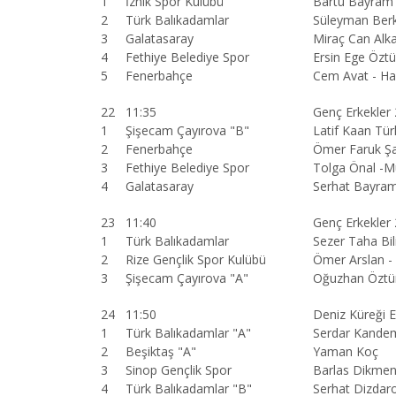
1
İznik Spor Kulübü
Bartu Bayram 
2
Türk Balıkadamlar
Süleyman Berk 
3
Galatasaray
Miraç Can Alk
4
Fethiye Belediye Spor
Ersin Ege Öztür
5
Fenerbahçe
Cem Avat - H
22
11:35
Genç Erkekler
1
Şişecam Çayırova "B"
Latif Kaan Tü
2
Fenerbahçe
Ömer Faruk Şa
3
Fethiye Belediye Spor
Tolga Önal -M
4
Galatasaray
Serhat Bayram
23
11:40
Genç Erkekler
1
Türk Balıkadamlar
Sezer Taha Bil
2
Rize Gençlik Spor Kulübü
Ömer Arslan -
3
Şişecam Çayırova "A"
Oğuzhan Öztür
24
11:50
Deniz Küreği 
1
Türk Balıkadamlar "A"
Serdar Kandem
2
Beşiktaş "A"
Yaman Koç
3
Sinop Gençlik Spor
Barlas Dikme
4
Türk Balıkadamlar "B"
Serhat Dizdar