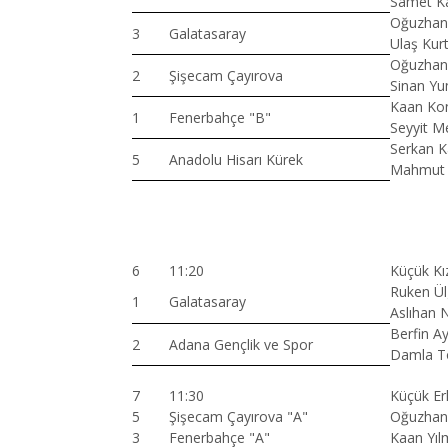
Samet K
Oğuzhan 
3
Galatasaray
Ulaş Kurt
Oğuzhan 
2
Şişecam Çayırova
Sinan Yu
Kaan Ko
1
Fenerbahçe "B"
Seyyit M
Serkan K
5
Anadolu Hisarı Kürek
Mahmut B
6
11:20
Küçük Kı
Ruken Ül
1
Galatasaray
Aslıhan 
Berfin Ay
2
Adana Gençlik ve Spor
Damla To
7
11:30
Küçük Er
5
Şişecam Çayırova "A"
Oğuzhan 
3
Fenerbahçe "A"
Kaan Yıl