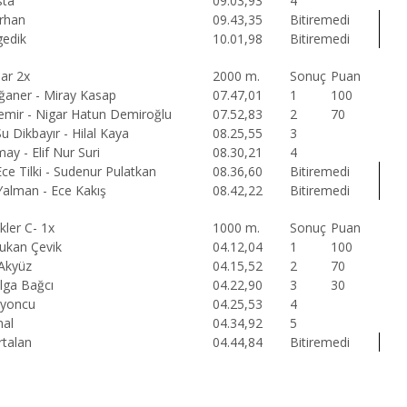
sta
09.03,93
4
rhan
09.43,35
Bitiremedi
gedik
10.01,98
Bitiremedi
lar 2x
2000 m.
Sonuç
Puan
aner - Miray Kasap
07.47,01
1
100
mir - Nigar Hatun Demiroğlu
07.52,83
2
70
u Dikbayır - Hilal Kaya
08.25,55
3
ay - Elif Nur Suri
08.30,21
4
ce Tilki - Sudenur Pulatkan
08.36,60
Bitiremedi
alman - Ece Kakış
08.42,22
Bitiremedi
kler C- 1x
1000 m.
Sonuç
Puan
ukan Çevik
04.12,04
1
100
Akyüz
04.15,52
2
70
lga Bağcı
04.22,90
3
30
lyoncu
04.25,53
4
nal
04.34,92
5
talan
04.44,84
Bitiremedi