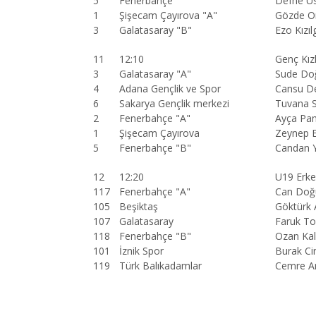
5
Fenerbahçe
Defne U
1
Şişecam Çayırova "A"
Gözde O
3
Galatasaray "B"
Ezo Kızıl
11
12:10
Genç Kız
3
Galatasaray "A"
Sude Doğ
4
Adana Gençlik ve Spor
Cansu De
6
Sakarya Gençlik merkezi
Tuvana S
2
Fenerbahçe "A"
Ayça Pam
1
Şişecam Çayırova
Zeynep E
5
Fenerbahçe "B"
Candan Y
12
12:20
U19 Erke
117
Fenerbahçe "A"
Can Doğ
105
Beşiktaş
Göktürk 
107
Galatasaray
Faruk To
118
Fenerbahçe "B"
Ozan Ka
101
İznik Spor
Burak Ci
119
Türk Balıkadamlar
Cemre Ar