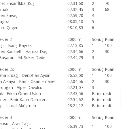
t Ensar İkbal Kuş
07.31,60
2
70
kmak
07.32,45
3
68
ren Savaş
07.59,70
4
lagöz
08.05,10
5
mre Çegen
08.10,85
6
ekler 2-
2000 m.
Sonuç
Puan
ılı - Barış Bayrak
07.13,85
1
100
en Kanıbelli - Hamza Daş
07.34,66
2
30
Başaran - M. Şeker Dede
07.44,79
3
kekler 2x
2000 m.
Sonuç
Puan
ha Erdağ - Denizhan Aydın
06.52,00
1
100
n Alkaya - Kamil Okan Emanet
07.04,56
2
30
rdoğan - Alper Davulcu
07.21,07
3
k - Erkan Ömer Üstün
07.43,56
Bitiremedi
tiner - Emir Kaan Demirer
07.54,62
Bitiremedi
tip - İsmail Aköçmen
08.24,12
Bitiremedi
ekler 4-
2000 m.
Sonuç
Puan
nsu - Aras Taşcı -
06.39,73
1
100