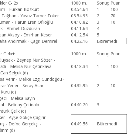
kler C- 2x
1000 m.
Sonuç
Puan
ım - Furkan Bozkurt
03.54,64
1
100
 Tağhan - Yavuz Tamer Toker
03.54,93
2
70
Duman - Harun Eren Oflıoğlu
04.10,82
3
10
tık - Ahmet Düzduran
04.11,64
4
an Aksoy - Emirhan Keser
04.12,54
5
ha Andırmak - Çağrı Demirel
04.22,16
Bitiremedi
ar C-4x+
1000 m.
Sonuç
Puan
uysak - Zeynep Nur Sözer -
ratlı - Melisa Nur Çetinkaya -
04.18,34
1
100
an Selçuk (d)
ia Verir - Melike Ezgi Gündoğdu -
rar Yener - Seray Acar -
04.35,95
2
10
 Kuru (d)
eci - Melisa Sayın -
l - Belinay Çetinalp -
04.40,20
3
türk Çelik (d)
er - Ayşe Gökçe Çağırır -
rış - Defne Gerçekçi -
04.49,56
Bitiremedi
dırım (d)