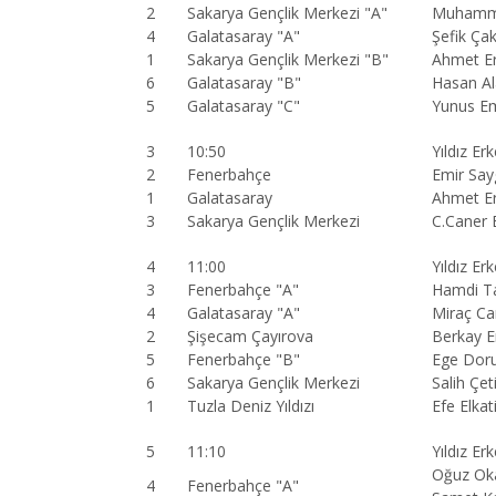
2
Sakarya Gençlik Merkezi "A"
Muhamme
4
Galatasaray "A"
Şefik Ça
1
Sakarya Gençlik Merkezi "B"
Ahmet E
6
Galatasaray "B"
Hasan A
5
Galatasaray "C"
Yunus E
3
10:50
Yıldız Erk
2
Fenerbahçe
Emir Sayg
1
Galatasaray
Ahmet Er
3
Sakarya Gençlik Merkezi
C.Caner 
4
11:00
Yıldız Er
3
Fenerbahçe "A"
Hamdi Ta
4
Galatasaray "A"
Miraç Ca
2
Şişecam Çayırova
Berkay E
5
Fenerbahçe "B"
Ege Doru
6
Sakarya Gençlik Merkezi
Salih Çe
1
Tuzla Deniz Yıldızı
Efe Elka
5
11:10
Yıldız Erk
Oğuz Oka
4
Fenerbahçe "A"