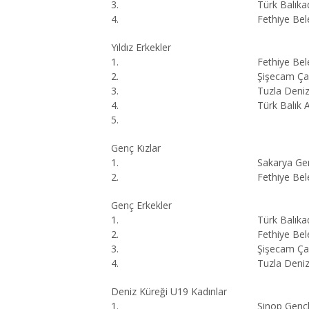
3.
Türk Balık
4.
Fethiye Bel
Yıldız Erkekler
1.
Fethiye Bel
2.
Şişecam Ça
3.
Tuzla Deniz 
4.
Türk Balık 
5.
Genç Kızlar
1.
Sakarya Gen
2.
Fethiye Bel
Genç Erkekler
1.
Türk Balık
2.
Fethiye Bel
3.
Şişecam Ça
4.
Tuzla Deniz 
Deniz Küreği U19 Kadınlar
1.
Sinop Gençl