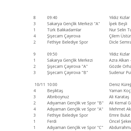
8
09:40
Yıldız Kızlar
3
Sakarya Gençlik Merkezi "A"
İpek Beşli
1
Türk Balıkadamlar
Nur Selin T
4
Şişecam Çayırova
Çilem Üstü
2
Fethiye Belediye Spor
Dicle Semr
9
09:50
Yıldız Kızlar
1
Sakarya Gençlik Merkezi
Azra Alkan 
2
Şişecam Çayırova "A"
Gözde Orhan
3
Şişecam Çayırova "B"
Sudenur Pu
10/11
10:00
Deniz Küreğ
4
Beşiktaş
Yaman Koç
3
Altınboynuz
Ali Karataş
2
Adıyaman Gençlik ve Spor "B"
Ali Kemal 
4
Adıyaman Gençlik ve Spor "A"
Mehmet Aki
3
Fethiye Belediye Spor
Emre Bulut
1
Ferdi
Öncel Şeke
1
Adıyaman Gençlik ve Spor "C"
Abdurrahm