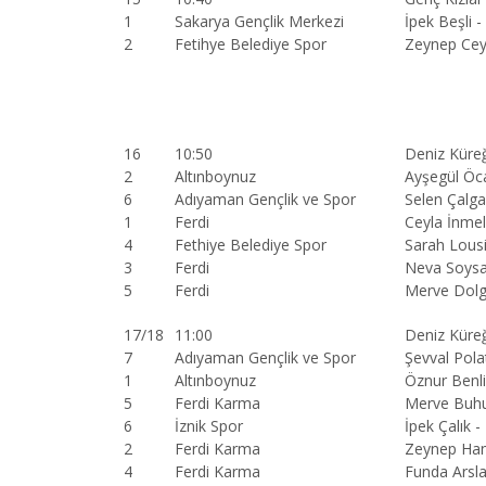
1
Sakarya Gençlik Merkezi
İpek Beşli -
2
Fetihye Belediye Spor
Zeynep Cey
16
10:50
Deniz Küreğ
2
Altınboynuz
Ayşegül Öc
6
Adıyaman Gençlik ve Spor
Selen Çalg
1
Ferdi
Ceyla İnmel
4
Fethiye Belediye Spor
Sarah Lous
3
Ferdi
Neva Soysa
5
Ferdi
Merve Dol
17/18
11:00
Deniz Küreğ
7
Adıyaman Gençlik ve Spor
Şevval Pola
1
Altınboynuz
Öznur Benli
5
Ferdi Karma
Merve Buhu
6
İznik Spor
İpek Çalık -
2
Ferdi Karma
Zeynep Hand
4
Ferdi Karma
Funda Arsl