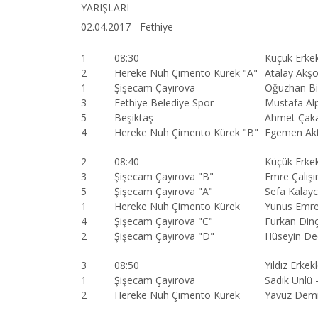
YARIŞLARI
02.04.2017 - Fethiye
1
08:30
Küçük Erkek
2
Hereke Nuh Çimento Kürek "A"
Atalay Akş
1
Şişecam Çayırova
Oğuzhan Bi
3
Fethiye Belediye Spor
Mustafa Al
5
Beşiktaş
Ahmet Çaka
4
Hereke Nuh Çimento Kürek "B"
Egemen Ak
2
08:40
Küçük Erkek
3
Şişecam Çayırova "B"
Emre Çalışı
5
Şişecam Çayırova "A"
Sefa Kalayc
1
Hereke Nuh Çimento Kürek
Yunus Emre
4
Şişecam Çayırova "C"
Furkan Din
2
Şişecam Çayırova "D"
Hüseyin Ded
3
08:50
Yıldız Erkek
1
Şişecam Çayırova
Sadık Ünlü
2
Hereke Nuh Çimento Kürek
Yavuz Demi