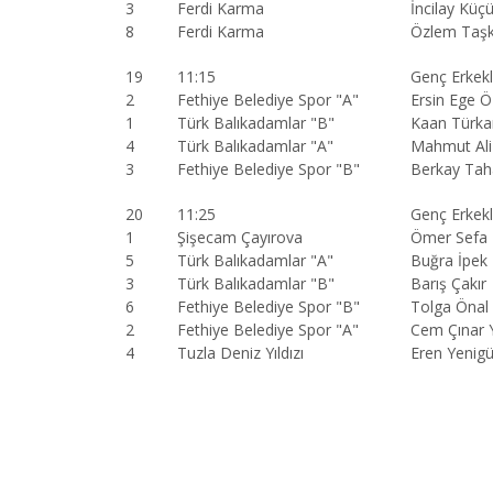
3
Ferdi Karma
İncilay Küç
8
Ferdi Karma
Özlem Taşk
19
11:15
Genç Erkekl
2
Fethiye Belediye Spor "A"
Ersin Ege Öz
1
Türk Balıkadamlar "B"
Kaan Türka
4
Türk Balıkadamlar "A"
Mahmut Ali 
3
Fethiye Belediye Spor "B"
Berkay Tah
20
11:25
Genç Erkekl
1
Şişecam Çayırova
Ömer Sefa 
5
Türk Balıkadamlar "A"
Buğra İpek
3
Türk Balıkadamlar "B"
Barış Çakır
6
Fethiye Belediye Spor "B"
Tolga Önal
2
Fethiye Belediye Spor "A"
Cem Çınar 
4
Tuzla Deniz Yıldızı
Eren Yenigü