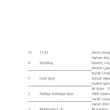
21
11:35
Deniz Küreğ
Yaman Koç -
4
Beşiktaş
Güvenç Uzu
Ahmet Çaka
Burak Cinal
5
İznik Spor
Kürşat Akpı
Kudret Şah
Ali İçten - 
2
Fethiye Belediye Spor
Fatih Saatc
Sarah Lousi
Harun Eren 
3
Altınboynuz "A"
Ali Karataş -