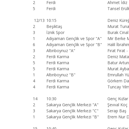
2
Ferdi
Ahmet İdiz
5
Ferdi
Tansel Erül
12/13
10:15
Deniz Küreğ
2
Beşiktaş
Murat Tuna
3
İznik Spor
Burak Cinal
1
Adıyaman Gençlik ve Spor "A"
Mir Berke 
6
Adıyaman Gençlik ve Spor "B"
Halil İbrah
3
Altınboynuz "A"
Fırat Fırat
2
Ferdi Karma
Deniz Matar
5
Ferdi Karma
Batur Artu
5
Ferdi Karma
Murat Ayba
1
Altınboynuz "B"
Emrullah Yü
4
Ferdi Karma
Görkem Daş
4
Ferdi Karma
Tuncay Yılm
14
10:30
Genç Kızlar
2
Sakarya Gençlik Merkezi "A"
Şevval Koç
3
Sakarya Gençlik Merkezi "C"
Serap Baş
1
Sakarya Gençlik Merkezi "B"
Erem Nur 
15
10:40
Genç Kızlar