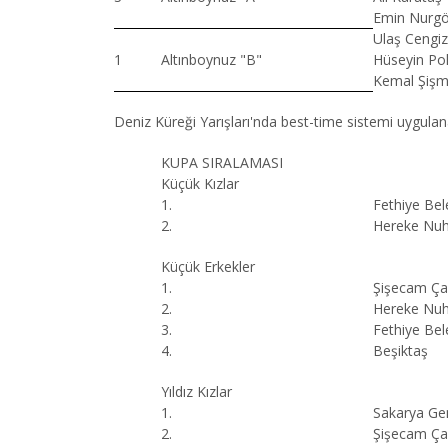
Emin Nurgö
Ulaş Cengiz
1
Altınboynuz "B"
Hüseyin Pol
Kemal Şişma
Deniz Küreği Yarışları'nda best-time sistemi uygulan
KUPA SIRALAMASI
Küçük Kızlar
1.
Fethiye Bel
2.
Hereke Nuh
Küçük Erkekler
1.
Şişecam Ça
2.
Hereke Nuh
3.
Fethiye Bel
4.
Beşiktaş
Yıldız Kızlar
1.
Sakarya Gen
2.
Şişecam Ça