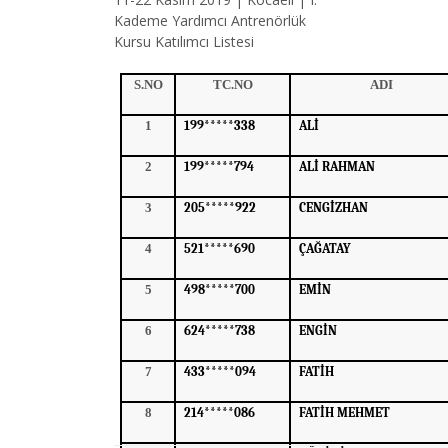
Kademe Yardımcı Antrenörlük
Kursu Katılımcı Listesi
S.NO
TC.NO
ADI
1
199*****338
ALİ
2
199*****794
ALİ RAHMAN
3
205*****922
CENGİZHAN
4
521*****690
ÇAĞATAY
5
498*****700
EMİN
6
624*****738
ENGİN
7
433*****094
FATİH
8
214*****086
FATİH MEHMET