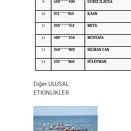
9
503*****430
GÜNİZ İLAYDA
10
371*****810
KAAN
11
233*****752
METE
12
483*****250
MUSTAFA
13
260*****802
SELMAN CAN
14
102*****860
SÜLEYMAN
Diğer ULUSAL
ETKİNLİKLER