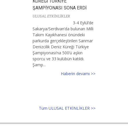
KÜREĞİ TÜRKİYE
ŞAMPİYONASI SONA ERDİ
ULUSAL ETKİNLİKLER
3-4 Eylül’de
Sakarya/Serdivan’da bulunan Milli
Takım Kayıkhanesi önündeki
parkurda gerçekleştirilen Sanmar
Denizcilik Deniz Küreği Türkiye
Şampiyonası’na 500’ü aşkın
sporcu ve 33 kulübün katıldı.
Şamp...
Haberin devamı >>
Tüm ULUSAL ETKİNLİKLER >>