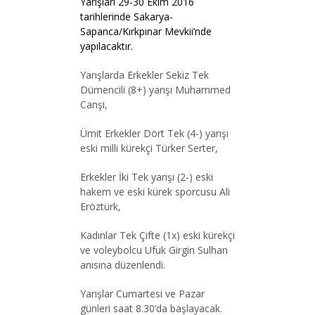
Yarışları 29-30 Ekim 2016
tarihlerinde Sakarya-
Sapanca/Kırkpınar Mevkii’nde
yapılacaktır.
Yarışlarda Erkekler Sekiz Tek
Dümencili (8+) yarışı Muhammed
Canşi,
Ümit Erkekler Dört Tek (4-) yarışı
eski milli kürekçi Türker Serter,
Erkekler İki Tek yarışı (2-) eski
hakem ve eski kürek sporcusu Ali
Eröztürk,
Kadınlar Tek Çifte (1x) eski kürekçi
ve voleybolcu Ufuk Girgin Sulhan
anısına düzenlendi.
Yarışlar Cumartesi ve Pazar
günleri saat 8.30’da başlayacak.