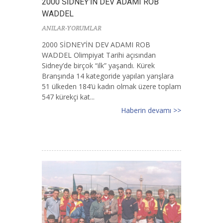
2000 SİDNEY’İN DEV ADAMI ROB
WADDEL
ANILAR-YORUMLAR
2000 SİDNEY’İN DEV ADAMI ROB
WADDEL Olimpiyat Tarihi açısından
Sidney’de birçok “ilk” yaşandı. Kürek
Branşında 14 kategoride yapılan yarışlara
51 ülkeden 184’ü kadın olmak üzere toplam
547 kürekçi kat...
Haberin devamı >>