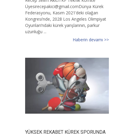
Recep Selim AkıcıTKF Teknik Komite
Ü
yesirecepakici@gmail.comD
ünya Kürek
Federasyonu, Kasım 2021’deki olağan
Kongresi’nde, 2028 Los Angeles Olimpiyat
Oyunları’ndaki kürek yarışlarının, parkur
uzunluğu ...
Haberin devamı >>
YÜKSEK REKABET KÜREK SPORUNDA