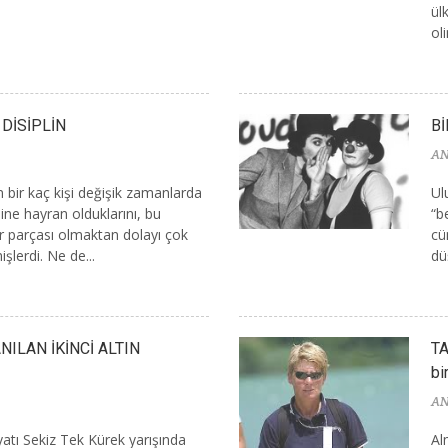
ül
ol
DİSİPLİN
B
AN
ir kaç kişi değişik zamanlarda
Ul
line hayran olduklarını, bu
“b
bir parçası olmaktan dolayı çok
cü
şlerdi. Ne de...
dü
NILAN İKİNCİ ALTIN
TA
bi
AN
tı Sekiz Tek Kürek yarışında
Al