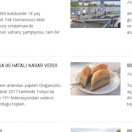
AN
869 kulübünde 18 yaş
Al
rt Tek Dümencisiz ekibi
gü
oy ortalaması iki
ve
nun satranç şampiyonu, tam bir
ar
A İKİ HATALI KARAR VERDİ
Bİ
AN
ların ardından yapılan Olağanüstü
Tü
ubat 2017 tarihinde Tokyo'da
aç
ğlı 151 federasyondan sadece
dö
unduğu toplan...
ta
R
Bİ