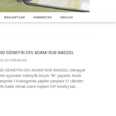
BAĞLANTILAR
HAKKIMIZDA
ENGLISH
000 SİDNEY’İN DEV ADAMI ROB WADDEL
ILAR-YORUMLAR
00 SİDNEY’İN DEV ADAMI ROB WADDEL Olimpiyat
rihi açısından Sidney’de birçok “ilk” yaşandı. Kürek
anşında 14 kategoride yapılan yarışlara 51 ülkeden
4’ü kadın olmak üzere toplam 547 kürekçi kat...