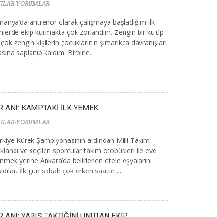
ILAR-YORUMLAR
manya’da antrenör olarak çalışmaya başladığım ilk
nlerde ekip kurmakta çok zorlandım. Zengin bir kulüp
 çok zengin kişilerin çocuklarının şımarıkça davranışları
asına saplanıp kaldım. Birbirle...
R ANI: KAMPTAKİ İLK YEMEK
ILAR-YORUMLAR
rkiye Kürek Şampiyonasının ardından Milli Takım
ıklandı ve seçilen sporcular takım otobüsleri ile eve
nmek yerine Ankara’da belirlenen otele eşyalarını
şıdılar. İlk gün sabah çok erken saatte ...
R ANI: YARIŞ TAKTİĞİNİ UNUTAN EKİP