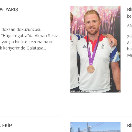
9. YARIŞ
Bİ
İ
AN
de doksan dokuzuncusu
ı “Hügelregatta”da Alman Sekiz
20
ı yarışla birlikte sezona hazır
Al
k kariyerimde Galatasa...
ha
Ma
K EKİP
Bİ