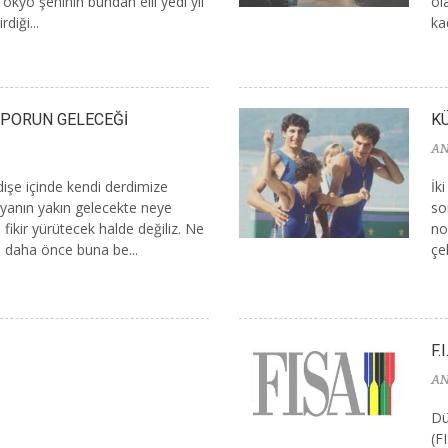
Tokyo şehinin bundan elli yedi yıl
ol
diği...
ka
SPORUN GELECEĞİ
KÜ
AN
işe içinde kendi derdimize
İk
yanın yakın gelecekte neye
so
ikir yürütecek halde değiliz. Ne
no
de daha önce buna be...
çe
F.
AN
Dü
(F