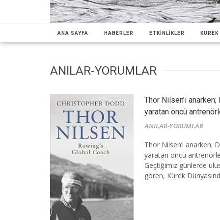
ANA SAYFA
HABERLER
ETKİNLİKLER
KÜREK 
ANILAR-YORUMLAR
Thor Nilsen’i anarken;
yaratan öncü antrenörle
ANILAR-YORUMLAR
Thor Nilsen’i anarken; 
yaratan öncü antrenörler
Geçtiğimiz günlerde ulu
gören, Kürek Dünyasın