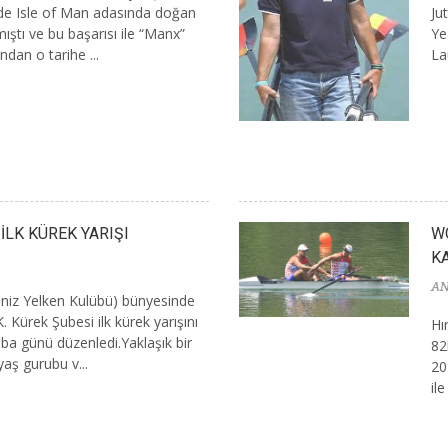
binde Isle of Man adasında doğan
Ju
ştı ve bu başarısı ile “Manx”
Ye
dan o tarihe ...
La
İLK KÜREK YARIŞI
WO
K
AN
eniz Yelken Kulübü) bünyesinde
. Kürek Şubesi ilk kürek yarışını
Hı
a günü düzenledi.Yaklaşık bir
82
yaş gurubu v...
20
ile