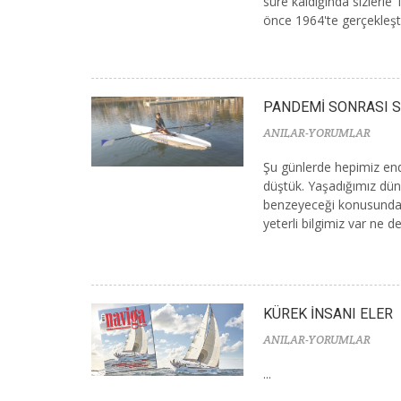
süre kaldığında sizlerle 
önce 1964'te gerçekleştir
PANDEMİ SONRASI 
ANILAR-YORUMLAR
Şu günlerde hepimiz end
düştük. Yaşadığımız dün
benzeyeceği konusunda f
yeterli bilgimiz var ne 
KÜREK İNSANI ELER
ANILAR-YORUMLAR
...