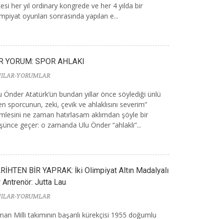
kesi her yıl ordinary kongrede ve her 4 yılda bir
impiyat oyunları sonrasında yapılan e...
İR YORUM: SPOR AHLAKI
ILAR-YORUMLAR
u Önder Atatürk’ün bundan yıllar önce söylediği ünlü
en sporcunun, zeki, çevik ve ahlaklısını severim”
mlesini ne zaman hatırlasam aklımdan şöyle bir
şünce geçer: o zamanda Ulu Önder “ahlaklı”...
RİHTEN BİR YAPRAK: İki Olimpiyat Altın Madalyalı
r Antrenör: Jutta Lau
ILAR-YORUMLAR
man Milli takımının başarılı kürekçisi 1955 doğumlu