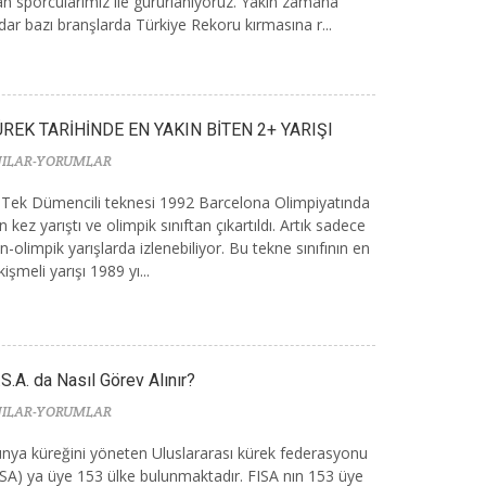
an sporcularımız ile gururlanıyoruz. Yakın zamana
dar bazı branşlarda Türkiye Rekoru kırmasına r...
REK TARİHİNDE EN YAKIN BİTEN 2+ YARIŞI
ILAR-YORUMLAR
i Tek Dümencili teknesi 1992 Barcelona Olimpiyatında
n kez yarıştı ve olimpik sınıftan çıkartıldı. Artık sadece
n-olimpik yarışlarda izlenebiliyor. Bu tekne sınıfının en
kişmeli yarışı 1989 yı...
I.S.A. da Nasıl Görev Alınır?
ILAR-YORUMLAR
nya küreğini yöneten Uluslararası kürek federasyonu
ISA) ya üye 153 ülke bulunmaktadır. FISA nın 153 üye