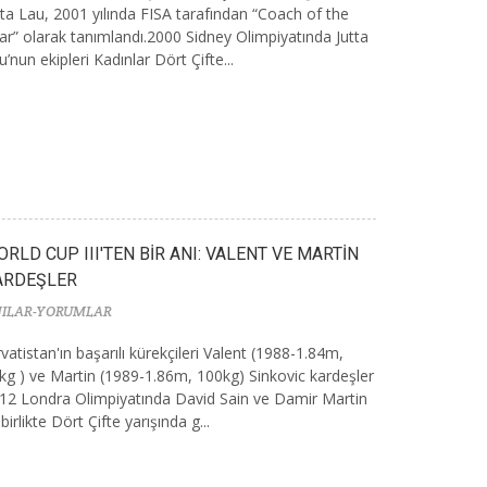
tta Lau, 2001 yılında FISA tarafından “Coach of the
ar” olarak tanımlandı.2000 Sidney Olimpiyatında Jutta
u’nun ekipleri Kadınlar Dört Çifte...
RLD CUP III'TEN BİR ANI: VALENT VE MARTİN
ARDEŞLER
ILAR-YORUMLAR
rvatistan'ın başarılı kürekçileri Valent (1988-1.84m,
kg ) ve Martin (1989-1.86m, 100kg) Sinkovic kardeşler
12 Londra Olimpiyatında David Sain ve Damir Martin
 birlikte Dört Çifte yarışında g...