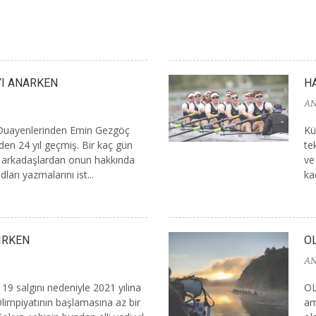
YI ANARKEN
H
AN
 Duayenlerinden Emin Gezgöç
Kü
den 24 yıl geçmiş. Bir kaç gün
te
 arkadaşlardan onun hakkında
ve
dları yazmalarını ist...
ka
IRKEN
O
AN
19 salgını nedeniyle 2021 yılına
OL
impiyatının başlamasına az bir
am