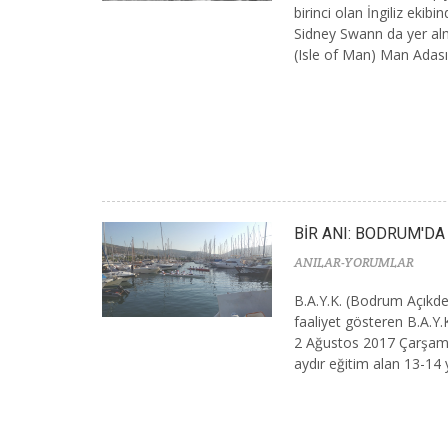
birinci olan İngiliz eki
Sidney Swann da yer almı
(Isle of Man) Man Adasın
BİR ANI: BODRUM'DA 
ANILAR-YORUMLAR
B.A.Y.K. (Bodrum Açıkd
faaliyet gösteren B.A.Y.K
2 Ağustos 2017 Çarşamb
aydır eğitim alan 13-14 