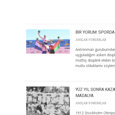
BİR YORUM: SPORDA 
ANILAR-YORUMLAR
Antrenman gurubumdan b
uyguladığım askeri disip
müthiş disiplinli ekibin 
mutlu olduklarını söylemi
YÜZ YIL SONRA KAZA
MADALYA
ANILAR-YORUMLAR
1912 Stockholm Olimpiya