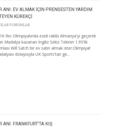
R ANI: EV ALMAK İÇİN PRENSESTEN YARDIM
STEYEN KÜREKÇİ
ILAR-YORUMLAR
16 Rio Olimpiyatında ezeli rakibi Almanya'yı geçerek
tın Madalya kazanan İngiliz Sekiz Tekinin 1.95'lik
mlası Will Satch bir ev satın almak ister.Olimpiyat
dalyası dolayısıyla UK Sports'tan ge...
R ANI: FRANKFURT’TA KIŞ