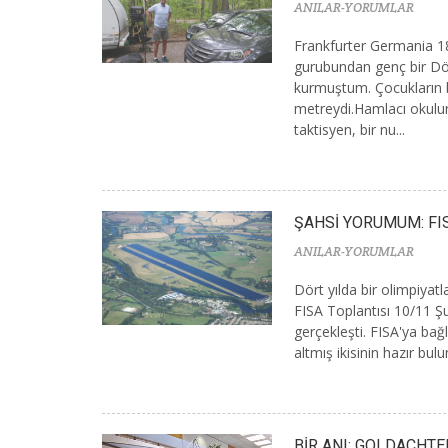
ANILAR-YORUMLAR
Frankfurter Germania 1
gurubundan genç bir Dö
kurmuştum. Çocukların b
metreydi.Hamlacı okulu
taktisyen, bir nu...
ŞAHSİ YORUMUM: FIS
ANILAR-YORUMLAR
Dört yılda bir olimpiyat
FISA Toplantısı 10/11 Ş
gerçekleşti. FISA'ya ba
altmış ikisinin hazır bul
BİR ANI: GOLDACHTE