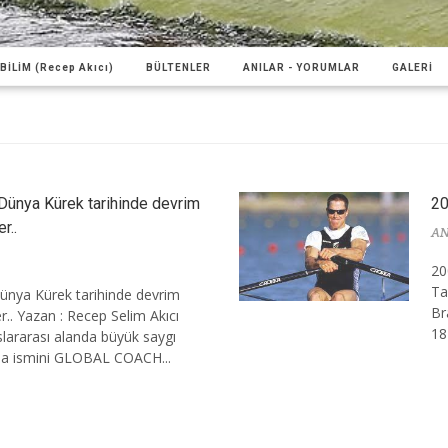
BİLİM (Recep Akıcı)
BÜLTENLER
ANILAR - YORUMLAR
GALERİ
 Dünya Kürek tarihinde devrim
2
r..
AN
20
Ta
Dünya Kürek tarihinde devrim
Br
.. Yazan : Recep Selim Akıcı
18
slararası alanda büyük saygı
da ismini GLOBAL COACH...