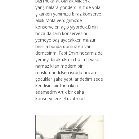
bizi mükafat olarak Villach'a
yarışmalara gönderdi.Biz de yola
çıkarken yanımıza biraz konserve
aldık.Mola verdiğimizde
konserveleri açıp yiyorduk.Emin
hoca da tam konservesini
yemeye başlayacakken muzur
birisi a bunda domuz eti var
demesinmi.Tabi Emin hocamız da
yemeyi bıraktı.Emin hoca 5 vakit
namaz kılan modern bir
müslümandı.Ben ısrarla hocam
çocuklar şaka yaptılar dedim sede
kendisini bir türlü ikna
edemedim.Artık bir daha
konservelere el uzatmadı.