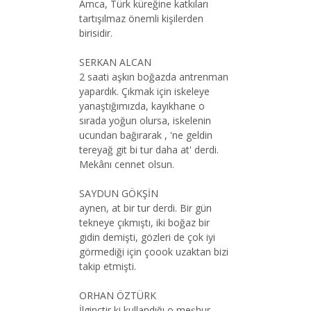
Amca, Türk küreğine katkıları
tartışılmaz önemli kişilerden
birisidir.
SERKAN ALCAN
2 saati aşkın boğazda antrenman
yapardık. Çıkmak için iskeleye
yanaştığımızda, kayıkhane o
sırada yoğun olursa, iskelenin
ucundan bağırarak , 'ne geldin
tereyağ git bi tur daha at' derdi.
Mekânı cennet olsun.
SAYDUN GÖKŞİN
aynen, at bir tur derdi. Bir gün
tekneye çıkmıştı, iki boğaz bir
gidin demişti, gözleri de çok iyi
görmediği için çoook uzaktan bizi
takip etmişti.
ORHAN ÖZTÜRK
İlginçtir ki kullandığı o meşhur