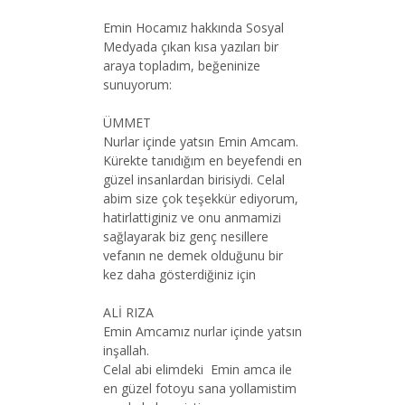
Emin Hocamız hakkında Sosyal
Medyada çıkan kısa yazıları bir
araya topladım, beğeninize
sunuyorum:
ÜMMET
Nurlar içinde yatsın Emin Amcam.
Kürekte tanıdığım en beyefendi en
güzel insanlardan birisiydi. Celal
abim size çok teşekkür ediyorum,
hatirlattiginiz ve onu anmamizi
sağlayarak biz genç nesillere
vefanın ne demek olduğunu bir
kez daha gösterdiğiniz için
ALİ RIZA
Emin Amcamız nurlar içinde yatsın
inşallah.
Celal abi elimdeki Emin amca ile
en güzel fotoyu sana yollamistim