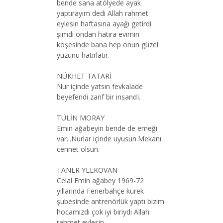
bende sana atölyede ayak
yaptırayım dedi Allah rahmet
eylesin haftasına ayağı getirdi
şimdi ondan hatıra evimin
köşesinde bana hep onun güzel
yüzünü hatırlatır.
NÜKHET TATARİ
Nur içinde yatsın fevkalade
beyefendi zarif bir insandI.
TÜLİN MORAY
Emin ağabeyin bende de emeği
var...Nurlar içinde uyusun.Mekanı
cennet olsun.
TANER YELKOVAN
Celal Emin ağabey 1969-72
yıllarında Fenerbahçe kürek
şubesinde antrenörlük yaptı bizim
hocamızdı çok iyi biriydi Allah
rahmet eylesin.