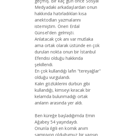
geçmiş. Bir kaç gün önce Sosyal
Medyadaki arkadaşlardan onun
hakkında hatırladıkları kısa
anektodları yazmalarını
istemiştim. Öneri Erdal
Günsel'den gelmişti.
Anlatacak çok anı var mutlaka
ama ortak olarak üstünde en çok
durulan nokta onun bir İstanbul
Efendisi olduğu hakkında
şekillendi.
En çok kullandığı lafın "tereyağlar"
olduğu vurgulandı.
Kalın gözlüklerini dürbün gibi
kullandığı, kimseyi kıracak bir
kelamda bulunmadığı ortak
anıların arasında yer aldı.
Ben küreğe başladığımda Emin
Ağabey 54 yaşındaydı.
Onunla ilgili en komik anım
şampiyon olduğumuz bir yarışın