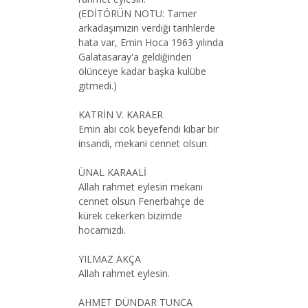
(EDİTÖRÜN NOTU: Tamer
arkadaşımızın verdiği tarihlerde
hata var, Emin Hoca 1963 yılında
Galatasaray'a geldiğinden
ölünceye kadar başka kulübe
gitmedi.)
KATRİN V. KARAER
Emin abi cok beyefendi kibar bir
insandi, mekani cennet olsun.
ÜNAL KARAALİ
Allah rahmet eylesin mekanı
cennet olsun Fenerbahçe de
kürek cekerken bizimde
hocamızdı.
YILMAZ AKÇA
Allah rahmet eylesin.
AHMET DÜNDAR TUNCA