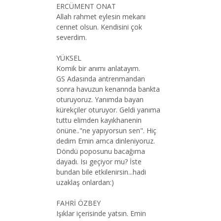
ERCÜMENT ONAT
Allah rahmet eylesin mekanı
cennet olsun. Kendisini çok
severdim.
YÜKSEL
Komik bir anımı anlatayım.
GS Adasında antrenmandan
sonra havuzun kenarında bankta
oturuyoruz. Yanımda bayan
kürekçiler oturuyor. Geldi yanıma
tuttu elimden kayıkhanenin
önüne.."ne yapıyorsun sen". Hiç
dedim Emin amca dinleniyoruz.
Döndü poposunu bacağıma
dayadı. Isı geçiyor mu? İste
bundan bile etkilenirsin...hadi
uzaklaş onlardan:)
FAHRİ ÖZBEY
Işıklar içerisinde yatsın. Emin