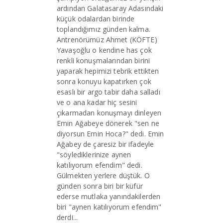
ardından Galatasaray Adasındaki
küçük odalardan birinde
toplandığımız günden kalma.
Antrenörümüz Ahmet (KÖFTE)
Yavaşoğlu o kendine has çok
renkli konuşmalarından birini
yaparak hepimizi tebrik ettikten
sonra konuyu kapatırken çok
esaslı bir argo tabir daha salladı
ve o ana kadar hiç sesini
çıkarmadan konuşmayı dinleyen
Emin Ağabeye dönerek "sen ne
diyorsun Emin Hoca?" dedi. Emin
Ağabey de çaresiz bir ifadeyle
"söylediklerinize aynen
katılıyorum efendim" dedi.
Gülmekten yerlere düştük. O
günden sonra biri bir küfür
ederse mutlaka yanındakilerden
biri "aynen katılıyorum efendim"
derdi...