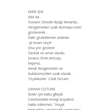
EMİR IŞIK
Ada da...
Duvarın Denizle iliştiği Kenarda...
Hengameden uzak durmaya özen
göstererek...
Kalın gözlüklerinin ardında
iyi insanı seçer
Ona yön gösterir
Destek ve umut olurdu.
Severiz Emin Amcayı,
hepimiz.
Kendi Rengimizden ve
Kulübümüzden uzak olarak...
Teşekkürler Celal Hocam
ORHAN ÖZTÜRK
Bizler için baba gibiydi.
Üzerimizdeki emeği büyüktür,
hakkı ödenmez. "Hoyyt
tereyağlar, yaramazlık yapmayın"