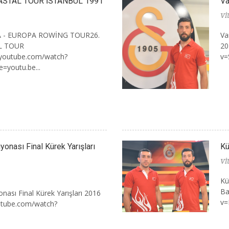
ASTAL TOUR İSTANBUL 1991
Va
Vİ
SIA - EUROPA ROWİNG TOUR26.
Va
L TOUR
20
youtube.com/watch?
v=
=youtu.be...
onası Final Kürek Yarışları
Kü
Vİ
Kü
Ba
nası Final Kürek Yarışları 2016
v=
utube.com/watch?