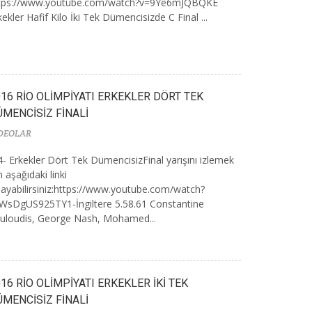
tps://www.youtube.com/watch?v=9Ye6mJQBQKE
kekler Hafif Kilo İki Tek Dümencisizde C Final ...
16 RİO OLİMPİYATI ERKEKLER DÖRT TEK
ÜMENCİSİZ FİNALİ
DEOLAR
- Erkekler Dört Tek DümencisizFinal yarışını izlemek
in aşağıdaki linki
klayabilirsiniz:https://www.youtube.com/watch?
WsDgUS925TY1-İngiltere 5.58.61 Constantine
uloudis, George Nash, Mohamed...
16 RİO OLİMPİYATI ERKEKLER İKİ TEK
ÜMENCİSİZ FİNALİ