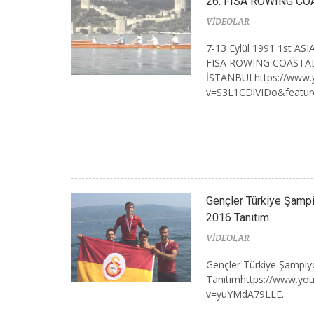
26. FISA ROWING CO
VİDEOLAR
7-13 Eylül 1991 1st A
FISA ROWING COASTA
İSTANBULhttps://www.
v=S3L1CDlVIDo&feature
Gençler Türkiye Şampiy
2016 Tanıtım
VİDEOLAR
Gençler Türkiye Şampiyo
Tanıtımhttps://www.yo
v=yuYMdA79LLE...