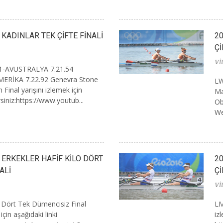
 KADINLAR TEK ÇİFTE FİNALİ
20
Çİ
Vİ
e 1-AVUSTRALYA 7.21.54
MERİKA 7.22.92 Genevra Stone
LW
 Final yarışını izlemek için
Ma
irsiniz:https://www.youtub...
Ob
We
I ERKEKLER HAFİF KİLO DÖRT
20
ALİ
Çİ
Vİ
o Dört Tek Dümencisiz Final
LM
için aşağıdaki linki
iz