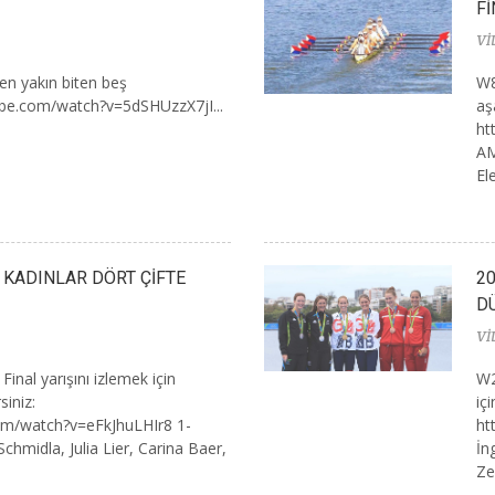
Fİ
Vİ
en yakın biten beş
W8
ube.com/watch?v=5dSHUzzX7jI...
aşa
ht
AM
El
I KADINLAR DÖRT ÇİFTE
20
D
Vİ
inal yarışını izlemek için
W2
siniz:
içi
om/watch?v=eFkJhuLHIr8 1-
ht
hmidla, Julia Lier, Carina Baer,
İn
Zel