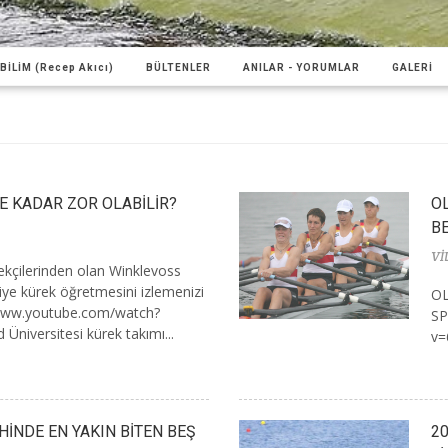
BİLİM (Recep Akıcı)
BÜLTENLER
ANILAR - YORUMLAR
GALERİ
 KADAR ZOR OLABİLİR?
O
B
Vİ
ekçilerinden olan Winklevoss
iye kürek öğretmesini izlemenizi
OL
/www.youtube.com/watch?
SP
niversitesi kürek takımı...
v=
HİNDE EN YAKIN BİTEN BEŞ
20