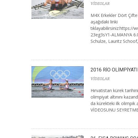
VİDEOLAR
M4X Erkekler Dört ÇifteF
aşağıdaki linki
tıklayabilirsiniz:https
23eg3sY1-ALMANYA 6.06
Schulze, Lauritz Schoof,
2016 RİO OLİMPİYATI
VİDEOLAR
Hırvatistan kürek tarihin
olimpiyat altınını kazan
da kürekteki ilk olimpik
VİDEOSUNU SEYRETMEK