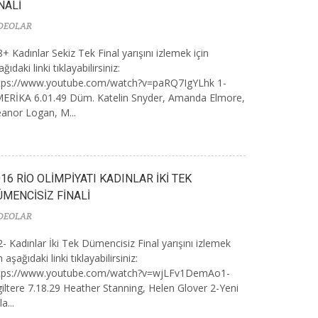
NALİ
DEOLAR
+ Kadınlar Sekiz Tek Final yarışını izlemek için
ğıdaki linki tıklayabilirsiniz:
tps://www.youtube.com/watch?v=paRQ7IgYLhk 1-
ERİKA 6.01.49 Düm. Katelin Snyder, Amanda Elmore,
eanor Logan, M...
16 RİO OLİMPİYATI KADINLAR İKİ TEK
ÜMENCİSİZ FİNALİ
DEOLAR
- Kadınlar İki Tek Dümencisiz Final yarışını izlemek
n aşağıdaki linki tıklayabilirsiniz:
tps://www.youtube.com/watch?v=wjLFv1DemAo1-
giltere 7.18.29 Heather Stanning, Helen Glover 2-Yeni
a...