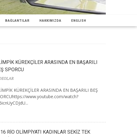
BAĞLANTILAR
HAKKIMIZDA
ENGLISH
LİMPİK KÜREKÇİLER ARASINDA EN BAŞARILI
EŞ SPORCU
DEOLAR
İMPİK KÜREKÇİLER ARASINDA EN BAŞARILI BEŞ
ORCUhttps://www.youtube.com/watch?
6icnUyCDJdU...
16 RİO OLİMPİYATI KADINLAR SEKİZ TEK