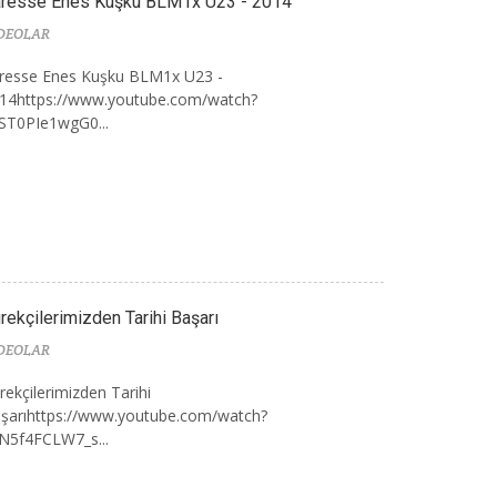
resse Enes Kuşku BLM1x U23 - 2014
DEOLAR
resse Enes Kuşku BLM1x U23 -
14https://www.youtube.com/watch?
ST0PIe1wgG0...
rekçilerimizden Tarihi Başarı
DEOLAR
rekçilerimizden Tarihi
şarıhttps://www.youtube.com/watch?
N5f4FCLW7_s...