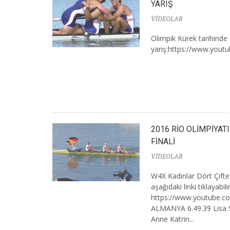
YARIŞ
VİDEOLAR
Olimpik Kürek tarihinde 
yarış:https://www.yout
2016 RİO OLİMPİYAT
FİNALİ
VİDEOLAR
W4X Kadınlar Dört Çifte F
aşağıdaki linki tıklayabilir
https://www.youtube.c
ALMANYA 6.49.39 Lisa Sc
Anne Katrin...