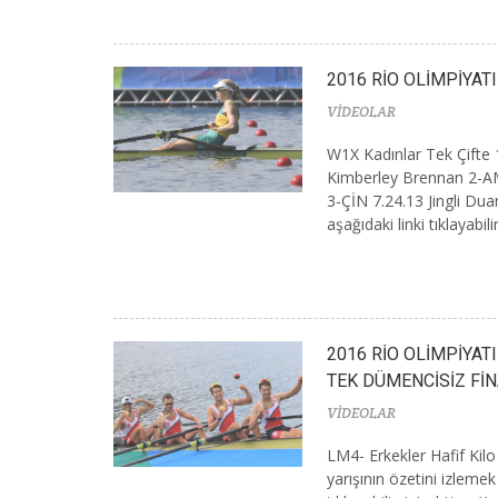
2016 RİO OLİMPİYATI
VİDEOLAR
W1X Kadınlar Tek Çift
Kimberley Brennan 2-A
3-ÇİN 7.24.13 Jingli Duan
aşağıdaki linki tıklayabil
2016 RİO OLİMPİYAT
TEK DÜMENCİSİZ FİN
VİDEOLAR
LM4- Erkekler Hafif Kil
yarışının özetini izlemek 