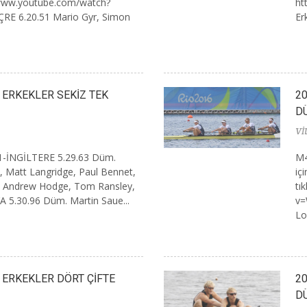
s://www.youtube.com/watch?
ht
RE 6.20.51 Mario Gyr, Simon
Er
I ERKEKLER SEKİZ TEK
20
D
Vİ
k1-İNGİLTERE 5.29.63 Düm.
M4
h, Matt Langridge, Paul Bennet,
iç
l, Andrew Hodge, Tom Ransley,
tı
 5.30.96 Düm. Martin Saue...
v=
Lo
I ERKEKLER DÖRT ÇİFTE
20
D