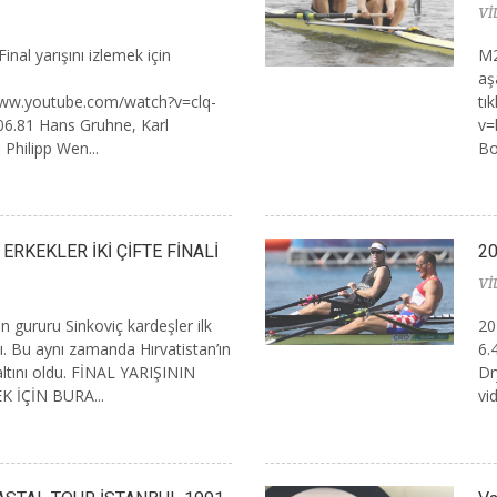
Vİ
inal yarışını izlemek için
M2
aş
://www.youtube.com/watch?v=clq-
tı
.81 Hans Gruhne, Karl
v=
 Philipp Wen...
Bo
 ERKEKLER İKİ ÇİFTE FİNALİ
20
Vİ
in gururu Sinkoviç kardeşler ilk
20
dı. Bu aynı zamanda Hırvatistan’ın
6.
 altını oldu. FİNAL YARIŞININ
Dr
 İÇİN BURA...
vi