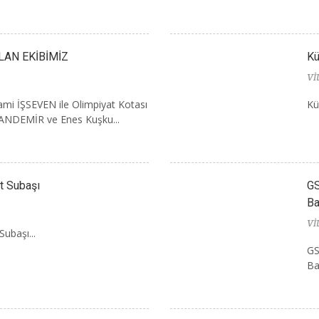
LAN EKİBİMİZ
Kü
Vİ
mi İŞSEVEN ile Olimpiyat Kotası
Kü
KANDEMİR ve Enes Kuşku...
t Subaşı
GS
Ba
Vİ
ubaşı...
GS
Ba