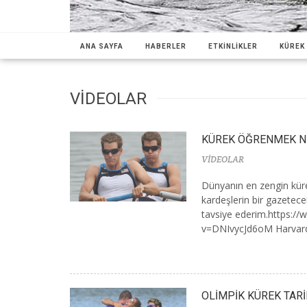
ANA SAYFA
HABERLER
ETKİNLİKLER
KÜREK 
VİDEOLAR
KÜREK ÖĞRENMEK NE
VİDEOLAR
Dünyanın en zengin kür
kardeşlerin bir gazetece
tavsiye ederim.https:/
v=DNIvycJd6oM Harvard Ü
OLİMPİK KÜREK TARİ