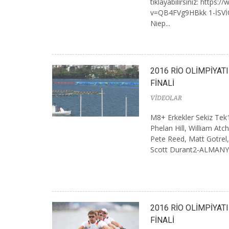
tıklayabilirsiniz: http
v=QB4FVg9HBkk 1-İSVİÇ
Niep...
2016 RİO OLİMPİYAT
FİNALİ
VİDEOLAR
M8+ Erkekler Sekiz Te
Phelan Hill, William Atc
Pete Reed, Matt Gotre
Scott Durant2-ALMANYA
2016 RİO OLİMPİYAT
FİNALİ