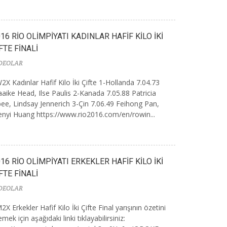
16 RİO OLİMPİYATI KADINLAR HAFİF KİLO İKİ
FTE FİNALİ
DEOLAR
2X Kadınlar Hafif Kilo İki Çifte 1-Hollanda 7.04.73
aike Head, Ilse Paulis 2-Kanada 7.05.88 Patricia
ee, Lindsay Jennerich 3-Çin 7.06.49 Feihong Pan,
nyi Huang https://www.rio2016.com/en/rowin...
16 RİO OLİMPİYATI ERKEKLER HAFİF KİLO İKİ
FTE FİNALİ
DEOLAR
2X Erkekler Hafif Kilo İki Çifte Final yarışının özetini
lemek için aşağıdaki linki tıklayabilirsiniz: