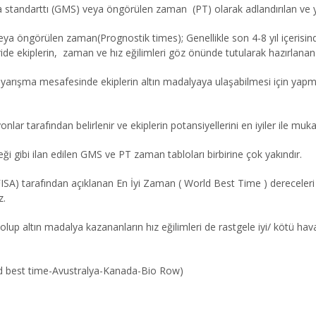
 standarttı (GMS) veya öngörülen zaman (PT) olarak adlandırılan ve y
ya öngörülen zaman(Prognostik times); Genellikle son 4-8 yıl içerisi
de ekiplerin, zaman ve hız eğilimleri göz önünde tutularak hazırlanan ö
 yarışma mesafesinde ekiplerin altın madalyaya ulaşabilmesi için yapma
lar tarafından belirlenir ve ekiplerin potansiyellerini en iyiler ile muka
ği gibi ilan edilen GMS ve PT zaman tabloları birbirine çok yakındır.
SA) tarafından açıklanan En İyi Zaman ( World Best Time ) dereceleri 
z.
up altın madalya kazananların hız eğilimleri de rastgele iyi/ kötü hava k
ld best time-Avustralya-Kanada-Bio Row)