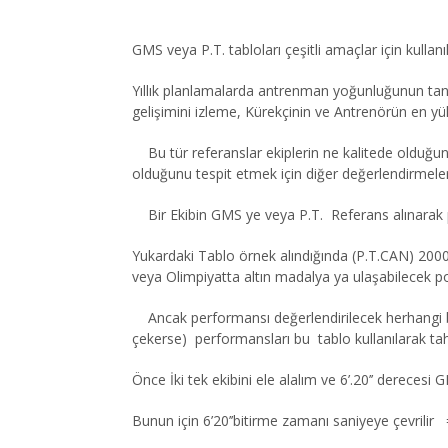
GMS veya P.T. tabloları çeşitli amaçlar için kullanıla
Yıllık planlamalarda antrenman yoğunluğunun tanı
gelişimini izleme, Kürekçinin ve Antrenörün en y
Bu tür referanslar ekiplerin ne kalitede olduğunu
olduğunu tespit etmek için diğer değerlendirmeler ile
Bir Ekibin GMS ye veya P.T. Referans alınarak p
Yukardaki Tablo örnek alındığında (P.T.CAN) 2000 m
veya Olimpiyatta altın madalya ya ulaşabilecek pota
Ancak performansı değerlendirilecek herhangi bi
çekerse) performansları bu tablo kullanılarak tahm
Önce İki tek ekibini ele alalım ve 6’.20’’ dereces
Bunun için 6’20’’bitirme zamanı saniyeye çevrilir