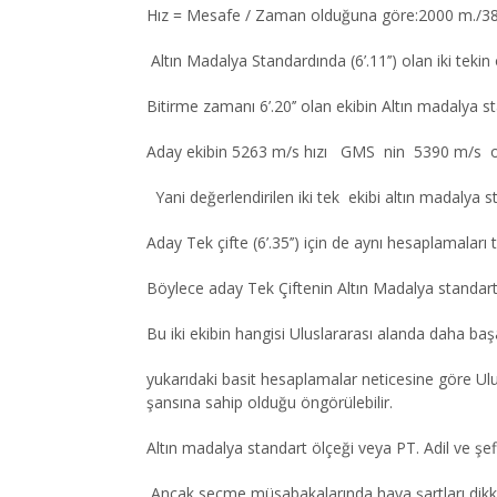
Hız = Mesafe / Zaman olduğuna göre:2000 m./38
Altın Madalya Standardında (6’.11’’) olan iki tek
Bitirme zamanı 6’.20’’ olan ekibin Altın madalya 
Aday ekibin 5263 m/s hızı GMS nin 5390 m/s o
Yani değerlendirilen iki tek ekibi altın madalya 
Aday Tek çifte (6’.35’’) için de aynı hesaplamalar
Böylece aday Tek Çiftenin Altın Madalya standar
Bu iki ekibin hangisi Uluslararası alanda daha başa
yukarıdaki basit hesaplamalar neticesine göre Ulu
şansına sahip olduğu öngörülebilir.
Altın madalya standart ölçeği veya PT. Adil ve şe
Ancak seçme müsabakalarında hava şartları dikkatli