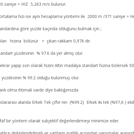
0 saniye = HIZ 5,263 m/s bulunur.
in ortalama hızı ise aynı hesaplama yöntemi ile 2000 m /371 saniye = H
standardına göre yüzde kaçında olduğunu bulmak için ;
lan hızına bölünür = çıkan rakkam 0,976 dir.
standart yüzdesinin % 97.6 da yer almış olur.
ı tekrar yapıp son olarak hızını Altın madalya standart hızına bölersek 5
t yüzdesinin % 99.2 olduğu bulunmuş olur.
rılı olma ihtimali vardır diye baktığımızda
slararası alanda Erkek Tek çifte nin (%99.2) Erkek iki tek (%97,6 ) e
ffaf bir yöntem olarak subjektif değerlendirmeyi minimize eder.
ce değerlendirilmeli ve şartların eşitliği açısından yarışmalar arasında