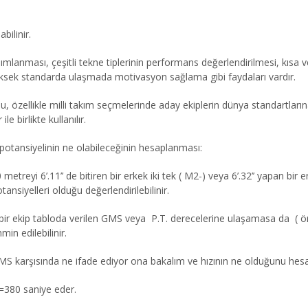
bilinir.
mlanması, çeşitli tekne tiplerinin performans değerlendirilmesi, kısa
üksek standarda ulaşmada motivasyon sağlama gibi faydaları vardır.
, özellikle milli takım seçmelerinde aday ekiplerin dünya standartları
 birlikte kullanılır.
otansiyelinin ne olabileceğinin hesaplanması:
etreyi 6’.11’’ de bitiren bir erkek iki tek ( M2-) veya 6’.32’’ yapan b
nsiyelleri olduğu değerlendirilebilinir.
r ekip tabloda verilen GMS veya P.T. derecelerine ulaşamasa da ( örn
in edilebilinir.
i GMS karşısında ne ifade ediyor ona bakalım ve hızının ne olduğunu hes
 =380 saniye eder.