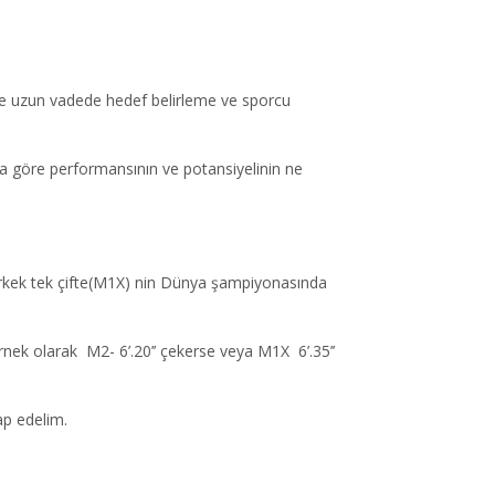
 ve uzun vadede hedef belirleme ve sporcu
na göre performansının ve potansiyelinin ne
ir erkek tek çifte(M1X) nin Dünya şampiyonasında
ek olarak M2- 6’.20’’ çekerse veya M1X 6’.35’’
ap edelim.