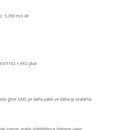
ız 5,390 m/s dir
063/5102 =,992 çıkar.
kibine göre GMS ye daha yakın ve daha iyi sıralama
ki zaman aralığı olabildiğince birbirine yakın