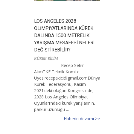
LOS ANGELES 2028
OLİMPİYATLARINDA KÜREK
DALINDA 1500 METRELİK
YARIŞMA MESAFESİ NELERİ
DEĞİŞTİREBİLİR?
KÜREK BİLİM
Recep Selim
AkıcıTKF Teknik Komite
Ü
yesirecepakici@gmail.comD
ünya
Kürek Federasyonu, Kasım
2021’deki olağan Kongresi’nde,
2028 Los Angeles Olimpiyat
Oyunları’ndaki kürek yarışlarının,
parkur uzunluğu ...
Haberin devamı >>