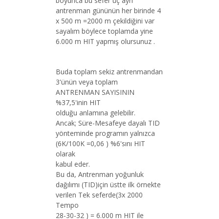
boyunca bu sefer üç ayrı
antrenman gününün her birinde 4
x 500 m =2000 m çekildiğini var
sayalım böylece toplamda yine
6.000 m HIT yapmış olursunuz .
Buda toplam sekiz antrenmandan
3'ünün veya toplam
ANTRENMAN SAYISININ
%37,5'inin HIT
olduğu anlamına gelebilir.
Ancak; Süre-Mesafeye dayalı TID
yönteminde programın yalnızca
(6K/100K =0,06 ) %6'sını HIT
olarak
kabul eder.
Bu da, Antrenman yoğunluk
dağılımı (TID)için üstte ilk örnekte
verilen Tek seferde(3x 2000
Tempo
28-30-32 ) = 6.000 m HIT ile