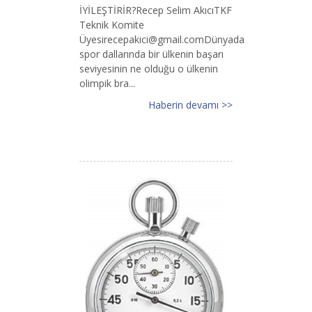
İYİLEŞTİRİR?Recep Selim AkıcıTKF
Teknik Komite
Ü
yesirecepakici@gmail.comD
ünyada
spor dallarında bir ülkenin başarı
seviyesinin ne olduğu o ülkenin
olimpik bra...
Haberin devamı >>