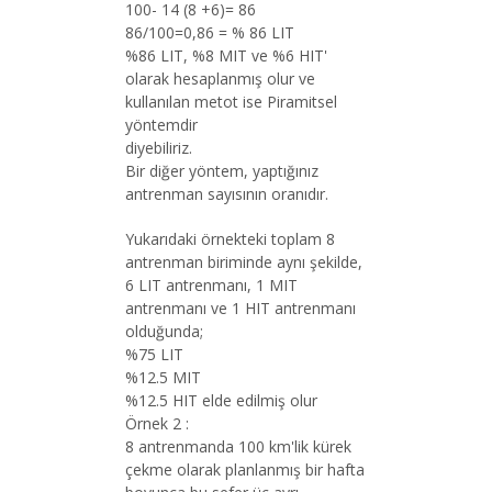
100- 14 (8 +6)= 86
86/100=0,86 = % 86 LIT
%86 LIT, %8 MIT ve %6 HIT'
olarak hesaplanmış olur ve
kullanılan metot ise Piramitsel
yöntemdir
diyebiliriz.
Bir diğer yöntem, yaptığınız
antrenman sayısının oranıdır.
Yukarıdaki örnekteki toplam 8
antrenman biriminde aynı şekilde,
6 LIT antrenmanı, 1 MIT
antrenmanı ve 1 HIT antrenmanı
olduğunda;
%75 LIT
%12.5 MIT
%12.5 HIT elde edilmiş olur
Örnek 2 :
8 antrenmanda 100 km'lik kürek
çekme olarak planlanmış bir hafta