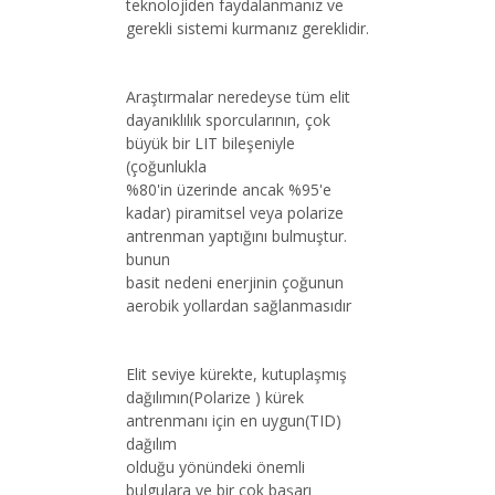
teknolojiden faydalanmanız ve
gerekli sistemi kurmanız gereklidir.
Araştırmalar neredeyse tüm elit
dayanıklılık sporcularının, çok
büyük bir LIT bileşeniyle
(çoğunlukla
%80'in üzerinde ancak %95'e
kadar) piramitsel veya polarize
antrenman yaptığını bulmuştur.
bunun
basit nedeni enerjinin çoğunun
aerobik yollardan sağlanmasıdır
Elit seviye kürekte, kutuplaşmış
dağılımın(Polarize ) kürek
antrenmanı için en uygun(TID)
dağılım
olduğu yönündeki önemli
bulgulara ve bir çok başarı