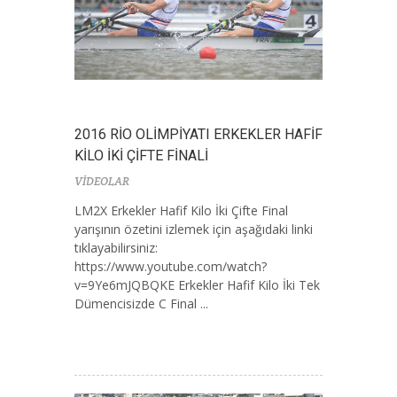
2016 RİO OLİMPİYATI ERKEKLER HAFİF
KİLO İKİ ÇİFTE FİNALİ
VİDEOLAR
LM2X Erkekler Hafif Kilo İki Çifte Final
yarışının özetini izlemek için aşağıdaki linki
tıklayabilirsiniz:
https://www.youtube.com/watch?
v=9Ye6mJQBQKE Erkekler Hafif Kilo İki Tek
Dümencisizde C Final ...