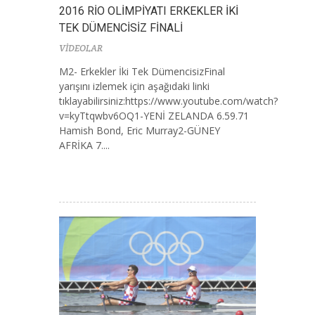
2016 RİO OLİMPİYATI ERKEKLER İKİ
TEK DÜMENCİSİZ FİNALİ
VİDEOLAR
M2- Erkekler İki Tek DümencisizFinal
yarışını izlemek için aşağıdaki linki
tıklayabilirsiniz:https://www.youtube.com/watch?
v=kyTtqwbv6OQ1-YENİ ZELANDA 6.59.71
Hamish Bond, Eric Murray2-GÜNEY
AFRİKA 7....