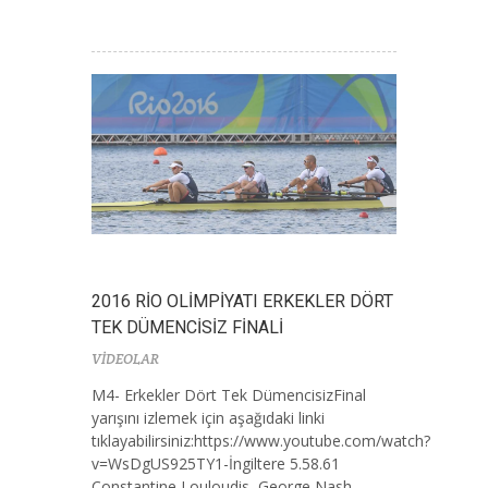
2016 RİO OLİMPİYATI ERKEKLER DÖRT
TEK DÜMENCİSİZ FİNALİ
VİDEOLAR
M4- Erkekler Dört Tek DümencisizFinal
yarışını izlemek için aşağıdaki linki
tıklayabilirsiniz:https://www.youtube.com/watch?
v=WsDgUS925TY1-İngiltere 5.58.61
Constantine Louloudis, George Nash,