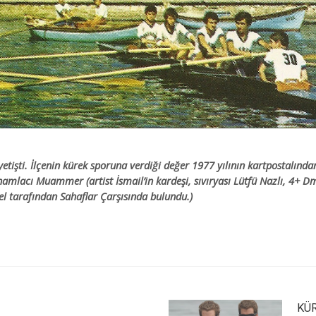
yetişti. İlçenin kürek sporuna verdiği değer 1977 yılının kartpostalınd
 hamlacı Muammer (artist İsmail’in kardeşi, sıvıryası Lütfü Nazlı, 4
el tarafından Sahaflar Çarşısında bulundu.)
KÜR