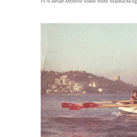
1979 Alman Antrenör Volker Nolte İstanbul'da eği