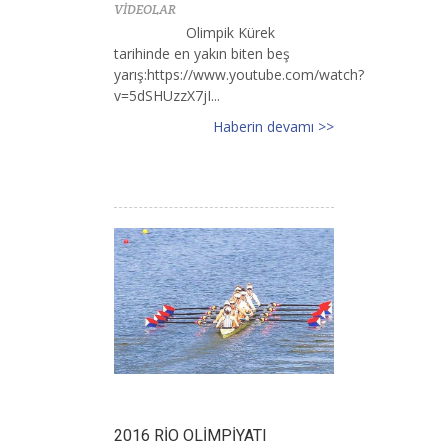
VİDEOLAR
Olimpik Kürek
tarihinde en yakın biten beş
yarış:https://www.youtube.com/watch?
v=5dSHUzzX7jI...
Haberin devamı >>
2016 RİO OLİMPİYATI