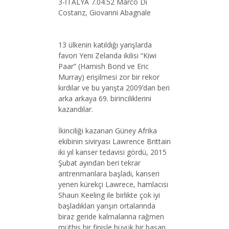
3-İTALYA 7.04.52 Marco Di
Costanz, Giovanni Abagnale
13 ülkenin katıldığı yarışlarda
favori Yeni Zelanda ikilisi “Kiwi
Paar” (Hamish Bond ve Eric
Murray) erişilmesi zor bir rekor
kırdılar ve bu yarışta 2009’dan beri
arka arkaya 69. birinciliklerini
kazandılar.
İkinciliği kazanan Güney Afrika
ekibinin siviryası Lawrence Brittain
iki yıl kanser tedavisi gördü, 2015
Şubat ayından beri tekrar
antrenmanlara başladı, kanseri
yenen kürekçi Lawrece, hamlacısı
Shaun Keeling ile birlikte çok iyi
başladıkları yarışın ortalarında
biraz geride kalmalarına rağmen
müthiş bir finişle büyük bir başarı