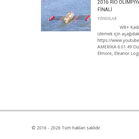
2016 RİO OLİMPİY
FİNALİ
VİDEOLAR
W8+ Kadın
izlemek için aşağıdaki 
https://www.youtub
AMERİKA 6.01.49 Dü
Elmore, Eleanor Loga
© 2016 - 2026 Tüm hakları saklıdır.