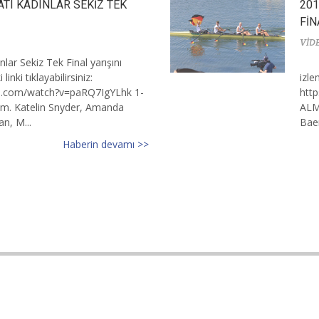
ATI KADINLAR SEKİZ TEK
201
FİN
VİD
lar Sekiz Tek Final yarışını
linki tıklayabilirsiniz:
izle
e.com/watch?v=paRQ7IgYLhk 1-
htt
m. Katelin Snyder, Amanda
ALMA
n, M...
Baer
Haberin devamı >>