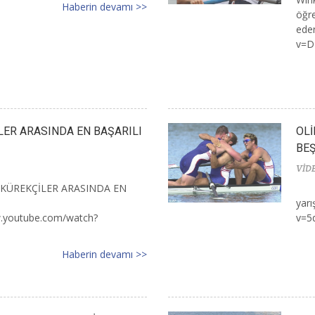
Haberin devamı >>
öğre
ede
v=DN
LER ARASINDA EN BAŞARILI
OLİ
BEŞ
VİD
 KÜREKÇİLER ARASINDA EN
yar
.youtube.com/watch?
v=5d
Haberin devamı >>