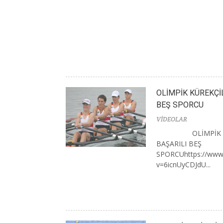
OLİMPİK KÜREKÇİ
BEŞ SPORCU
VİDEOLAR
OLİMPİK
BAŞARILI BEŞ
SPORCUhttps://www
v=6icnUyCDJdU...