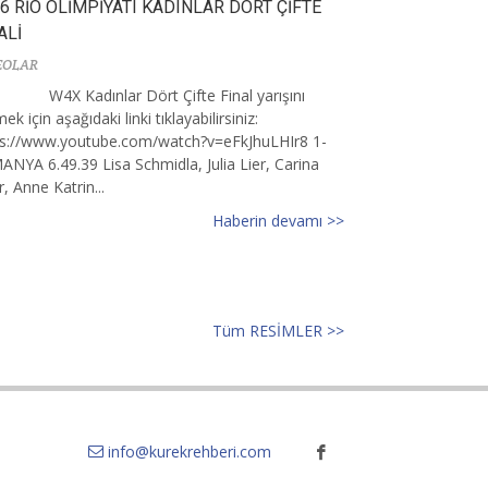
6 RİO OLİMPİYATI KADINLAR DÖRT ÇİFTE
ALİ
EOLAR
W4X Kadınlar Dört Çifte Final yarışını
mek için aşağıdaki linki tıklayabilirsiniz:
ps://www.youtube.com/watch?v=eFkJhuLHIr8 1-
NYA 6.49.39 Lisa Schmidla, Julia Lier, Carina
, Anne Katrin...
Haberin devamı >>
Tüm RESİMLER >>
info@kurekrehberi.com