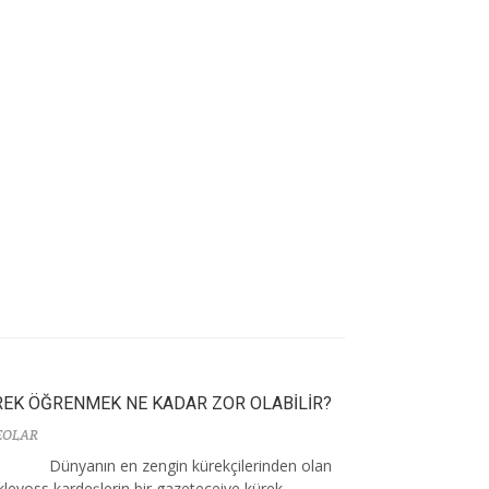
EK ÖĞRENMEK NE KADAR ZOR OLABİLİR?
EOLAR
Dünyanın en zengin kürekçilerinden olan
levoss kardeşlerin bir gazeteceiye kürek