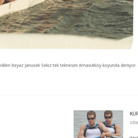
 edilen beyaz Janusek Sekiz tek teknesini Arnavutköy koyunda deniyor.
KÜR
VİD
Wink