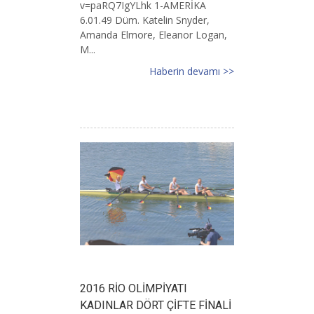
v=paRQ7IgYLhk 1-AMERİKA
6.01.49 Düm. Katelin Snyder,
Amanda Elmore, Eleanor Logan,
M...
Haberin devamı >>
2016 RİO OLİMPİYATI
KADINLAR DÖRT ÇİFTE FİNALİ