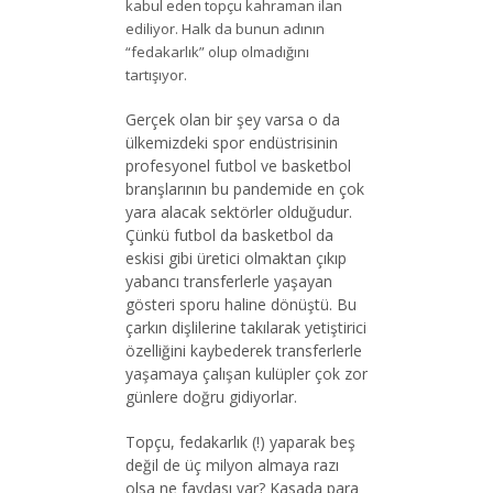
kabul eden topçu kahraman ilan
ediliyor. Halk da bunun adının
“fedakarlık” olup olmadığını
tartışıyor.
Gerçek olan bir şey varsa o da
ülkemizdeki spor endüstrisinin
profesyonel futbol ve basketbol
branşlarının bu pandemide en çok
yara alacak sektörler olduğudur.
Çünkü futbol da basketbol da
eskisi gibi üretici olmaktan çıkıp
yabancı transferlerle yaşayan
gösteri sporu haline dönüştü. Bu
çarkın dişlilerine takılarak yetiştirici
özelliğini kaybederek transferlerle
yaşamaya çalışan kulüpler çok zor
günlere doğru gidiyorlar.
Topçu, fedakarlık (!) yaparak beş
değil de üç milyon almaya razı
olsa ne faydası var? Kasada para