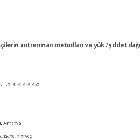
çilerin antrenman metodları ve yük /şiddet dağı
si, 2009, 4, 448-460
3
si, Almanya
stiansand, Norveç