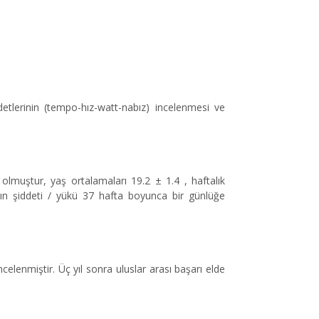
etlerinin (tempo-hız-watt-nabız) incelenmesi ve
 olmuştur, yaş ortalamaları 19.2 ± 1.4 , haftalık
nın şiddeti / yükü 37 hafta boyunca bir günlüğe
celenmiştir. Üç yıl sonra uluslar arası başarı elde