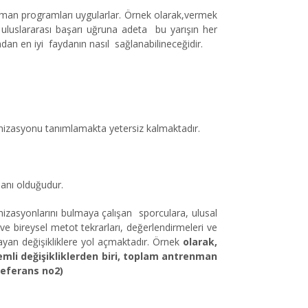
nman programları uygularlar. Örnek olarak,vermek
r uluslararası başarı uğruna adeta bu yarışın her
ndan en iyi faydanın nasıl sağlanabilineceğidir.
nizasyonu tanımlamakta yetersiz kalmaktadır.
lanı olduğudur.
nizasyonlarını bulmaya çalışan sporculara, ulusal
 ve bireysel metot tekrarları, değerlendirmeleri ve
layan değişikliklere yol açmaktadır. Örnek
olarak,
mli değişikliklerden biri, toplam antrenman
referans no2)