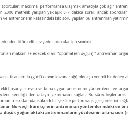
yapan sporcular, maksimal performansa ulaşmak amacıyla çok ağır antre
in 2000 metrelik yarışları yaklaşık 6-7 dakika sürer, ancak sporcula
rın ve antrenörlerin kafasındaki kilit soru yapılan bu antrenman yatırımı
enden ötürü elit seviyede sporcular için sınırlıdır.
syonları maksimize edecek olan “optimal (en uygun) ” antrenman orga
inistik anlamda (güçlü olanın kazanacağı) oldukça verimli bir deney a
ürekli başarıyı isteyen ve buna uygun antrenman yöntemlerini ve orga
üreçlerin kendiliğinden ortaya çıkarmasını sağlar. Bu süreç kişiler arası
nman metotlarında istikrarlı bir şekilde performans gelişmelerini sağ
azanan Norveçli kürekçilerin antrenman yöntemlerindeki en öne
mda düşük yoğunluktaki antrenmanların yüzdesinin artmasıdır.(