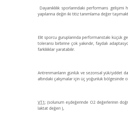
Dayanıklılık sporlarındaki performans gelişimi 
yapılarına değin iki titiz tanımlama değer taşımakt
Elit sporcu guruplarında performanstaki küçük gel
toleransı birbirine çok yakındır, faydalı adaptas
farklılıklar yaratabilir.
Antrenmanların günlük ve sezonsal yük/şiddet dağı
altındaki çalışmalar için üç yoğunluk bölgesinde o
VT1
; (solunum eşdeğerinde O2 değerlerinin doğr
laktat değeri ),