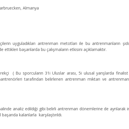
Saarbruecken, Almanya
lerin uyguladıkları antrenman metotları ile bu antrenmanların şidd
 ettikleri başarılarda bu çalışmaların etkisini açıklamaktır.
kçi ( Bu sporcuların 31i Uluslar arası, 5i ulusal yarışlarda finalist
)antrenörleri tarafından belirlenen antrenman miktarı ve antrenma
nde analiz edildiği gibi belirli antrenman dönemlerine de ayrılarak in
 başarıda kalanlarla karşılaştırıldı.