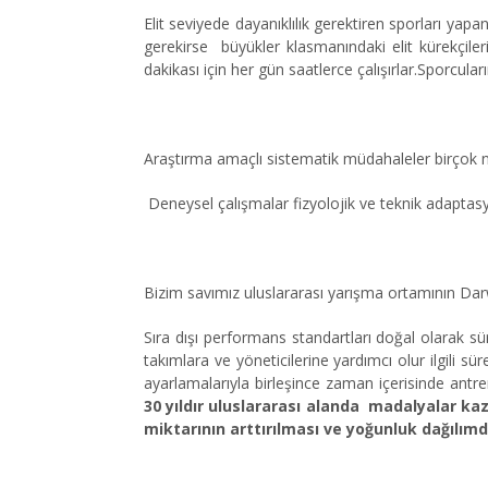
Elit seviyede dayanıklılık gerektiren sporları 
gerekirse büyükler klasmanındaki elit kürekçiler
dakikası için her gün saatlerce çalışırlar.Sporcula
Araştırma amaçlı sistematik müdahaleler birçok ned
Deneysel çalışmalar fizyolojik ve teknik adapta
Bizim savımız uluslararası yarışma ortamının Darw
Sıra dışı performans standartları doğal olarak s
takımlara ve yöneticilerine yardımcı olur ilgili s
ayarlamalarıyla birleşince zaman içerisinde antre
30 yıldır uluslararası alanda madalyalar k
miktarının arttırılması ve yoğunluk dağılı