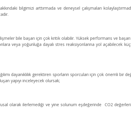
hakkındaki bilgimizi arttırmada ve deneysel çalışmaları kolaylaştırma
adır.
işmeler bile başarı için çok kritik olabilir. Yüksek performans ve başa
yonlara veya yoğunluğa dayalı stres reaksiyonlarına yol açabilecek küç
lımı dayanıklılık gerektiren sporların sporcuları için çok önemli bir d
luşan yapıyı inceleyecek olursak;
usal olarak ilerlemediği ve yine solunum eşdeğerinde CO2 değerlerin