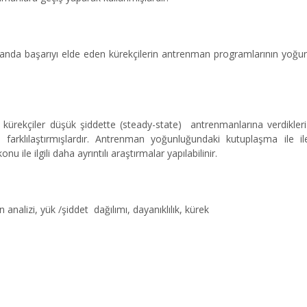
alanda başarıyı elde eden kürekçilerin antrenman programlarının yoğunl
 kürekçiler düşük şiddette (steady-state) antrenmanlarına verdik
farklılaştırmışlardır. Antrenman yoğunluğundaki kutuplaşma ile iler
u ile ilgili daha ayrıntılı araştırmalar yapılabilinir.
nalizi, yük /şiddet dağılımı, dayanıklılık, kürek