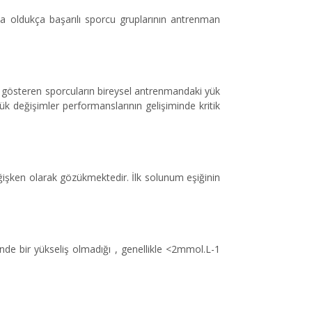
da oldukça başarılı sporcu gruplarının antrenman
rı gösteren sporcuların bireysel antrenmandaki yük
ük değişimler performanslarının gelişiminde kritik
eğişken olarak gözükmektedir. İlk solunum eşiğinin
de bir yükseliş olmadığı , genellikle <2mmol.L-1