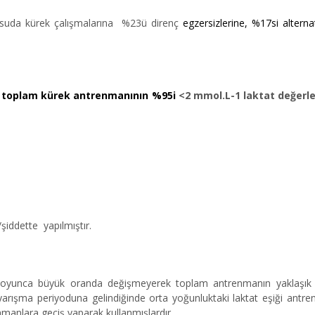
suda kürek çalışmalarına %23ü direnç
egzersizlerine, %17si alter
,
toplam kürek antrenmanının %95i
<2 mmol.L-1 laktat değerle
şiddette yapılmıştır.
yunca büyük oranda değişmeyerek toplam antrenmanın yaklaşık 
 yarışma periyoduna gelindiğinde orta yoğunluktaki laktat eşiği an
manlara geçiş yaparak kullanmışlardır.