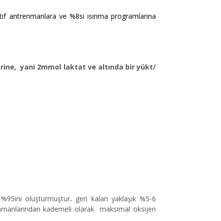
natif antrenmanlara ve %8si ısınma programlarına
rine, yani 2mmol laktat ve altında bir yükt/
%95ini oluşturmuştur
.
geri kalan yaklaşık %5-6
trenmanlarından kademeli olarak maksimal oksijen