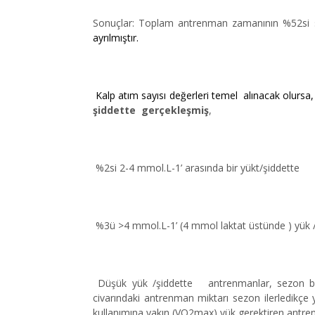
Sonuçlar: Toplam antrenman zamanının %52si 
ayrılmıştır.
Kalp atım sayısı değerleri temel alınacak olursa
şiddette gerçekleşmiş
,
%2si 2-4 mmol.L-
1’
arasında bir yükt/şiddette
%3ü >4 mmol.L-
1’
(4 mmol laktat üstünde ) yük /
Düşük yük /şiddette antrenmanlar, sezon bo
civarındaki antrenman miktarı sezon ilerledikçe
kullanımına yakın (VO2max) yük gerektiren antren