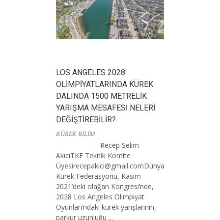
LOS ANGELES 2028
OLİMPİYATLARINDA KÜREK
DALINDA 1500 METRELİK
YARIŞMA MESAFESİ NELERİ
DEĞİŞTİREBİLİR?
KÜREK BİLİM
Recep Selim
AkıcıTKF Teknik Komite
Ü
yesirecepakici@gmail.comD
ünya
Kürek Federasyonu, Kasım
2021’deki olağan Kongresi’nde,
2028 Los Angeles Olimpiyat
Oyunları’ndaki kürek yarışlarının,
parkur uzunluğu ...