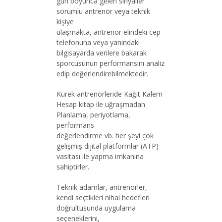
gün boyunca gelen sinyaller
sorumlu antrenör veya teknik
kişiye
ulaşmakta, antrenör elindeki cep
telefonuna veya yanındaki
bilgisayarda verilere bakarak
sporcusunun performansını analiz
edip değerlendirebilmektedir.
Kürek antrenörleride Kağıt Kalem
Hesap kitap ile uğraşmadan
Planlama, periyotlama,
performans
değerlendirme vb. her şeyi çok
gelişmiş dijital platformlar (ATP)
vasıtası ile yapma imkanına
sahiptirler.
Teknik adamlar, antrenörler,
kendi seçtikleri nihai hedefleri
doğrultusunda uygulama
seçeneklerini,