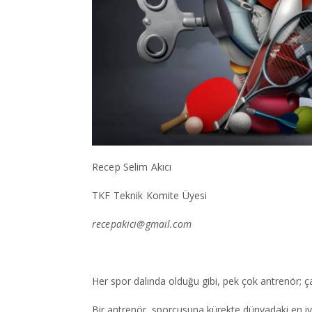
Recep Selim Akıcı
TKF Teknik Komite Üyesi
recepakici@gmail.com
Her spor dalında olduğu gibi, pek çok antrenör; ç
Bir antrenör, sporcusuna kürekte dünyadaki en iy