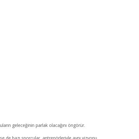
ların geleceğinin parlak olacağını öngörür.
e de bazı sporcular, antrenörleriyle aynı vizyonu