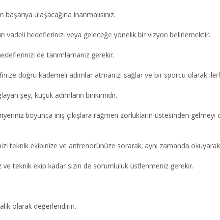
zın başarıya ulaşacağına inanmalısınız.
un vadeli hedeflerinizi veya geleceğe yönelik bir vizyon belirlemektir.
edeflerinizi de tanımlamanız gerekir.
ize doğru kademeli adımlar atmanızı sağlar ve bir sporcu olarak ilerle
ayan şey, küçük adımların birikimidir.
kariyeriniz boyunca iniş çıkışlara rağmen zorlukların üstesinden gelme
eceğinizi teknik ekibinize ve antrenörünüze sorarak; aynı zamanda okuyara
iz ve teknik ekip kadar sizin de sorumluluk üstlenmeniz gerekir.
alık olarak değerlendirin.