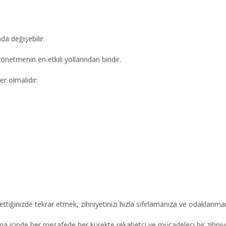
da değişebilir.
önetmenin en etkili yollarından biridir.
er olmalıdır:
ttiğinizde tekrar etmek, zihniyetinizi hızla sıfırlamanıza ve odaklanma
ışma içinde her mesafede her kürekte rekabetçi ve mücadeleci bir zihniy