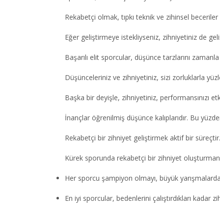
Rekabetçi olmak, tıpkı teknik ve zihinsel beceriler
Eğer geliştirmeye istekliyseniz, zihniyetiniz de geliş
Başarılı elit sporcular, düşünce tarzlarını zamanla şe
Düşünceleriniz ve zihniyetiniz, sizi zorluklarla y
Başka bir deyişle, zihniyetiniz, performansınızı etki
İnançlar öğrenilmiş düşünce kalıplarıdır. Bu yüzden 
Rekabetçi bir zihniyet geliştirmek aktif bir süreçt
Kürek sporunda rekabetçi bir zihniyet oluşturmanı
Her sporcu şampiyon olmayı, büyük yarışmalarda
En iyi sporcular, bedenlerini çalıştırdıkları kadar zihi