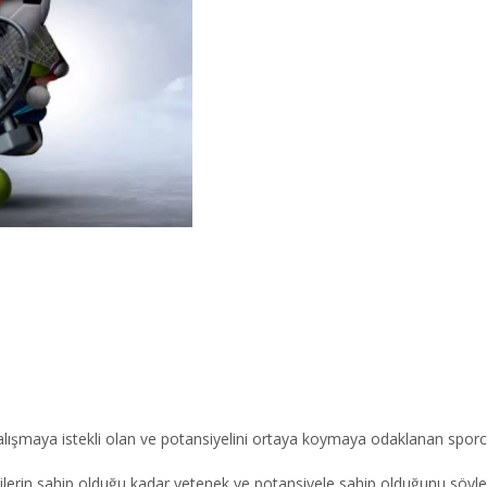
alışmaya istekli olan ve potansiyelini ortaya koymaya odaklanan sporcu
ilerin sahip olduğu kadar yetenek ve potansiyele sahip olduğunu söyles