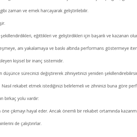
 gibi zaman ve emek harcayarak geliştirilebilir.
ir.
killendirdikleri, eğittikleri ve geliştirdikleri için başarılı ve kazanan olur
üzleşmeye, anı yakalamaya ve baskı altında performans göstermeye iten 
leyen kişisel bir inanç sistemidir.
düşünce sürecinizi değiştirerek zihniyetinizi yeniden şekillendirebilirsin
ir. Nasıl rekabet etmek istediğinizi belirlemeli ve zihninizi buna göre p
n birkaç yolu vardır:
 öne çıkmayı hayal eder. Ancak önemli bir rekabet ortamında kazanma
nlerini de çalıştırırlar.