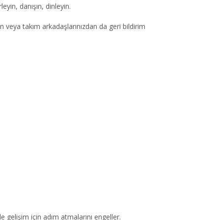
eyin, danışın, dinleyin.
 veya takım arkadaşlarınızdan da geri bildirim
le gelişim için adım atmalarını engeller.