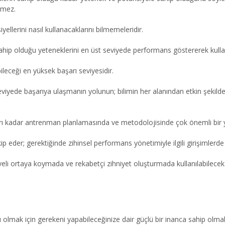
emez.
llerini nasıl kullanacaklarını bilmemeleridir.
ahip olduğu yeteneklerini en üst seviyede performans göstererek kulla
ileceği en yüksek başarı seviyesidir.
eviyede başarıya ulaşmanın yolunun; bilimin her alanından etkin şekild
lanları kadar antrenman planlamasında ve metodolojisinde çok önemli bir y
p eder; gerektiğinde zihinsel performans yönetimiyle ilgili girişimlerde
yeli ortaya koymada ve rekabetçi zihniyet oluşturmada kullanılabilecek
lı olmak için gerekeni yapabileceğinize dair güçlü bir inanca sahip olmak