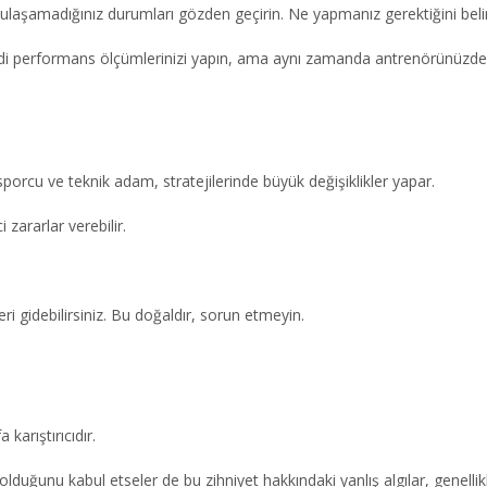
e ulaşamadığınız durumları gözden geçirin. Ne yapmanız gerektiğini belirl
ndi performans ölçümlerinizi yapın, ama aynı zamanda antrenörünüzden
orcu ve teknik adam, stratejilerinde büyük değişiklikler yapar.
zararlar verebilir.
ri gidebilirsiniz. Bu doğaldır, sorun etmeyin.
karıştırıcıdır.
olduğunu kabul etseler de bu zihniyet hakkındaki yanlış algılar, genellik