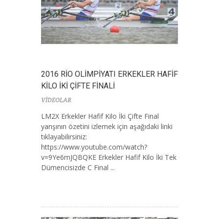
2016 RİO OLİMPİYATI ERKEKLER HAFİF
KİLO İKİ ÇİFTE FİNALİ
VİDEOLAR
LM2X Erkekler Hafif Kilo İki Çifte Final
yarışının özetini izlemek için aşağıdaki linki
tıklayabilirsiniz:
https://www.youtube.com/watch?
v=9Ye6mJQBQKE Erkekler Hafif Kilo İki Tek
Dümencisizde C Final ...