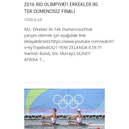
2016 RİO OLİMPİYATI ERKEKLER İKİ
TEK DÜMENCİSİZ FİNALİ
VİDEOLAR
M2- Erkekler İki Tek DümencisizFinal
yarışını izlemek için aşağıdaki linki
tıklayabilirsiniz:https://www.youtube.com/watch?
v=kyTtqwbv6OQ1-YENİ ZELANDA 6.59.71
Hamish Bond, Eric Murray2-GÜNEY
AFRİKA 7....