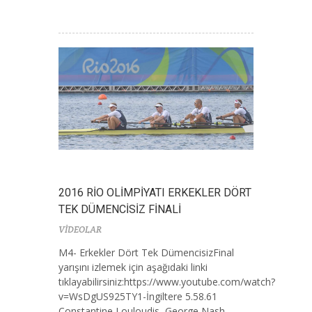
2016 RİO OLİMPİYATI ERKEKLER DÖRT
TEK DÜMENCİSİZ FİNALİ
VİDEOLAR
M4- Erkekler Dört Tek DümencisizFinal
yarışını izlemek için aşağıdaki linki
tıklayabilirsiniz:https://www.youtube.com/watch?
v=WsDgUS925TY1-İngiltere 5.58.61
Constantine Louloudis, George Nash,