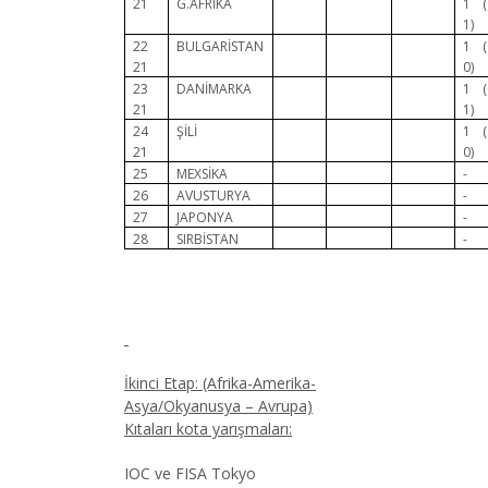
21
G.AFRİKA
1 (
1)
22
BULGARİSTAN
1 (
21
0)
23
DANİMARKA
1 (
21
1)
24
ŞİLİ
1 (
21
0)
25
MEXSİKA
-
26
AVUSTURYA
-
27
JAPONYA
-
28
SIRBİSTAN
-
İkinci Etap: (Afrika-Amerika-
Asya/Okyanusya – Avrupa)
Kıtaları kota yarışmaları:
IOC ve FISA Tokyo