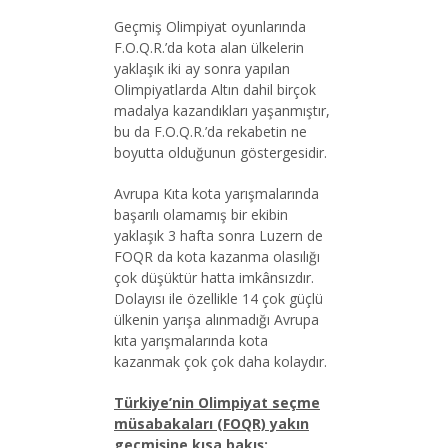
Geçmiş Olimpiyat oyunlarında
F.O.Q.R.’da kota alan ülkelerin
yaklaşık iki ay sonra yapılan
Olimpiyatlarda Altın dahil birçok
madalya kazandıkları yaşanmıştır,
bu da F.O.Q.R.’da rekabetin ne
boyutta olduğunun göstergesidir.
Avrupa Kıta kota yarışmalarında
başarılı olamamış bir ekibin
yaklaşık 3 hafta sonra Luzern de
FOQR da kota kazanma olasılığı
çok düşüktür hatta imkânsızdır.
Dolayısı ile özellikle 14 çok güçlü
ülkenin yarışa alınmadığı Avrupa
kıta yarışmalarında kota
kazanmak çok çok daha kolaydır.
Türkiye’nin Olimpiyat seçme
müsabakaları (FOQR) yakın
geçmişine kısa bakış: