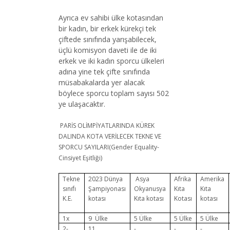
Ayrıca ev sahibi ülke kotasından
bir kadın, bir erkek kürekçi tek
çiftede sınıfında yarışabilecek,
üçlü komisyon daveti ile de iki
erkek ve iki kadın sporcu ülkeleri
adına yine tek çifte sınıfında
müsabakalarda yer alacak
böylece sporcu toplam sayısı 502
ye ulaşacaktır.
PARİS OLİMPİYATLARINDA KÜREK
DALINDA KOTA VERİLECEK TEKNE VE
SPORCU SAYILARI(Gender Equality-
Cinsiyet Eşitliği)
Tekne
2023 Dünya
Asya
Afrika
Amerika
sınıfı
Şampiyonası
Okyanusya
Kıta
Kıta
K.E.
kotası
Kıta kotası
Kotası
kotası
1x
9 Ülke
5 Ülke
5 Ülke
5 Ülke
2-
11
-
-
-