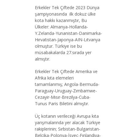
Erkekler Tek Çiftede 2023 Dünya
şampiyonasında ilk dokuz ülke
kota hakkı kazanmıştır, Bu
Ülkeler: Almanya-Hollanda-
Y.Zelanda-Yunanistan-Danimarka-
Hırvatistan-Japonya-AIN-Lıtvanya
olmuştur. Türkiye ise bu
müsabakalarda 27.sırada yer
almıştır.
Erkekler Tek Çiftede Amerika ve
Afrika kıta elemeleri
tamamlanmış; Angola-Bermuda-
Paraguay-Uruguay-Zımbamwe-
Cezayir-Mısır-Brezilya-Cuba-
Tunus Paris Biletini almıştır.
Üç kotanın verileceği Avrupa kıta
yarışmalarında yer alacak Türkiye
rakiplerinin; Sırbistan-Bulgaristan-
Belçika-Polonya-İsveç-Fınlandiya-