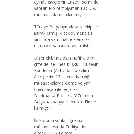
ayında İsviçre’nin Luzern şehrinde
yapılan Rio olimpiyatları F.O.Q.R.
müsabakalarında kırılmıştır.
Türkiye Bu yarışmalara iki ekip ile
iştirak etmiş iki tek dümencisiz
sınıfında yarı finalde elenerek
olimpiyat şansını kaybetmiştir.
Diğer ekibimiz olan Hafif kilo iki
çifte de ise Enes Kuşku – Hüseyin
Kandemir (Antr. Recep Selim
Akıcı) ekibi 13 ülkenin katıldığı
müsabakalarda eleme ve yarı
finali başarı ile geçerek;
Danimarka-Portekiz-Y.Zelanda-
Belçika-İspanya ile birlikte Finale
kalmıştır.
İki kotanın verileceği Final
müsabakasında Türkiye, bir
önceki 2012 Londra