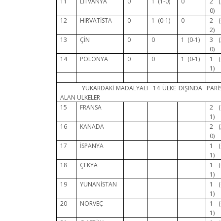
11
LİTVANYA
0
1 (1-0)
0
2 (
0)
12
HIRVATİSTA
0
1 (0-1)
0
2 (
2)
13
ÇİN
0
0
1 (0-1)
3 (
0)
14
POLONYA
0
0
1 (0-1)
1 (
1)
YUKARDAKİ MADALYALI 14 ÜLKE DIŞINDA PARİS O
ALAN ÜLKELER
15
FRANSA
2 (
1)
16
KANADA
2 (
0)
17
İSPANYA
1 (
1)
18
ÇEKYA
1 (
1)
19
YUNANİSTAN
1 (
1)
20
NORVEÇ
1 (
1)