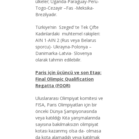
ülkeler; Uganda-Paraguay-Peru-
Togo-Cezayir –Fas -Meksika-
Brezilyadır.
Türkiye’nin Szeged’ te Tek Çifte
Kadınlardaki muhtemel rakipleri:
AIN 1-AIN 2 (Rus veya Belarus
sporcu)- Ukrayna-Polonya –
Danimarka-Latvia- Slovenya
olarak tahmin edilebilir.
Paris için üçüncü ve son Etap:
Final Olimpic Qualification
Regatta (FOQR)
Uluslararası Olimpiyat komitesi ve
FISA, Paris Olimpiyatları için bir
önceki Dünya Şampiyonasında
veya katıldığı Kıta yarışmalarında
sayısına bakılmaksızın olimpiyat
kotası kazanmış olsa da- olmasa
da kota alamadığı veya katılmak