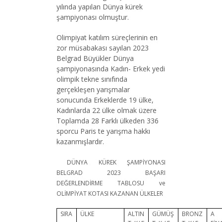
yılında yapılan Dünya kürek
şampiyonası olmuştur.
Olimpiyat katılım süreçlerinin en
zor müsabakası sayılan 2023
Belgrad Büyükler Dünya
şampiyonasında Kadın- Erkek yedi
olimpik tekne sınıfında
gerçekleşen yarışmalar
sonucunda Erkeklerde 19 ülke,
Kadınlarda 22 ülke olmak üzere
Toplamda 28 Farklı ülkeden 336
sporcu Paris te yarışma hakkı
kazanmışlardır.
DÜNYA KÜREK ŞAMPİYONASI
BELGRAD 2023 BAŞARI
DEĞERLENDİRME TABLOSU ve
OLİMPİYAT KOTASI KAZANAN ÜLKELER
SIRA
ÜLKE
ALTIN
GÜMÜŞ
BRONZ
A