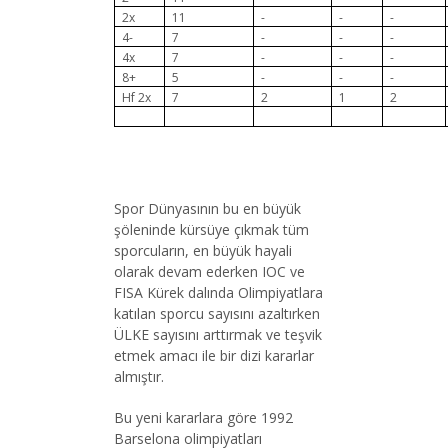
2x
11
-
-
-
4-
7
-
-
-
4x
7
-
-
-
8+
5
-
-
-
Hf 2x
7
2
1
2
Spor Dünyasının bu en büyük
şöleninde kürsüye çıkmak tüm
sporcuların, en büyük hayali
olarak devam ederken IOC ve
FISA Kürek dalında Olimpiyatlara
katılan sporcu sayısını azaltırken
ÜLKE sayısını arttırmak ve teşvik
etmek amacı ile bir dizi kararlar
almıştır.
Bu yeni kararlara göre 1992
Barselona olimpiyatları