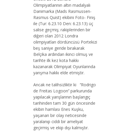
Olimpiyatlarının altın madalyalı
Danimarka (Mads Rasmussen-
Rasmus Quist) ekibini Foto- Finiş
ile (Tur: 6.23.10 Den: 6.23.13) üç
salise geçmiş; rakiplerinden bir
diğeri olan 2012 Londra
olimpiyatları dördüncüsü Portekizi
beş saniye geride bırakarak
Belçika ardından ikinci olmuş ve
tarihte ilk kez kota hakkı
kazanarak Olimpiyat Oyunlarında
yarışma hakkı elde etmiştir.
Ancak ne talihsizliktir ki ‘’Rodrigo
de Freitas Logoon’’ parkurunda
yapılacak yarışlarının başlangıç
tarihinden tam 30 gün öncesinde
ekibin hamlası Enes Kuşku,
yaşanan bir olay neticesinde
yaralanıp ciddi bir ameliyat
geçirmiş ve ekip dışı kalmıştır.