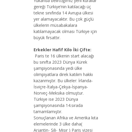
Yukarıda belirttiğimiz yeni kurallar
gereği Türkiye’nin katılacağı üç
tekne sınıfında 14 Avrupa ülkesi
yer alamayacaktır. Bu çok güçlü
ülkelerin müsabakalara
katılamayacak olması Türkiye için
büyük fırsattır.
Erkekler Hafif Kilo İki Çifte:
Paris te 16 ülkenin start alacağı
bu sınıfta 2023 Dünya Kürek
şampiyonasında yedi ülke
olimpiyatlara direk katılım hakkı
kazanmıştır. Bu ülkeler: İrlanda-
İsviçre-İtalya-Çekya-İspanya-
Norveç-Meksika olmuştur.
Türkiye ise 2023 Dünya
şampiyonasında 14.sırada
tamamlamıştır.
Sonuçlanan Afrika ve Amerika kıta
elemelerinde 3 ülke daha(
Arjantin- Şili- Mısır ) Paris vizesi