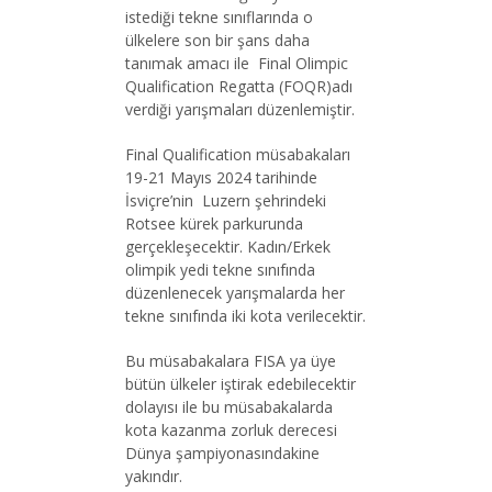
istediği tekne sınıflarında o
ülkelere son bir şans daha
tanımak amacı ile Final Olimpic
Qualification Regatta (FOQR)adı
verdiği yarışmaları düzenlemiştir.
Final Qualification müsabakaları
19-21 Mayıs 2024 tarihinde
İsviçre’nin Luzern şehrindeki
Rotsee kürek parkurunda
gerçekleşecektir. Kadın/Erkek
olimpik yedi tekne sınıfında
düzenlenecek yarışmalarda her
tekne sınıfında iki kota verilecektir.
Bu müsabakalara FISA ya üye
bütün ülkeler iştirak edebilecektir
dolayısı ile bu müsabakalarda
kota kazanma zorluk derecesi
Dünya şampiyonasındakine
yakındır.