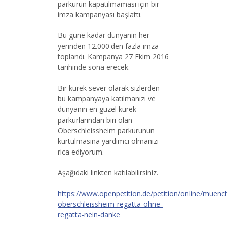
parkurun kapatılmaması için bir
imza kampanyası başlattı.
Bu güne kadar dünyanın her
yerinden 12.000'den fazla imza
toplandı. Kampanya 27 Ekim 2016
tarihinde sona erecek.
Bir kürek sever olarak sizlerden
bu kampanyaya katılmanızı ve
dünyanın en güzel kürek
parkurlarından biri olan
Oberschleissheim parkurunun
kurtulmasına yardımcı olmanızı
rica ediyorum.
Aşağıdaki linkten katılabilirsiniz.
https://www.openpetition.de/petition/online/muenc
oberschleissheim-regatta-ohne-
regatta-nein-danke