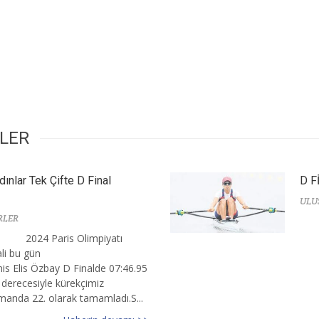
RLER
dınlar Tek Çifte D Final
D F
ULU
RLER
2024 Paris Olimpiyatı
ali bu gün
is Elis Özbay D Finalde 07:46.95
 derecesiyle kürekçimiz
smanda 22. olarak tamamladı.S...