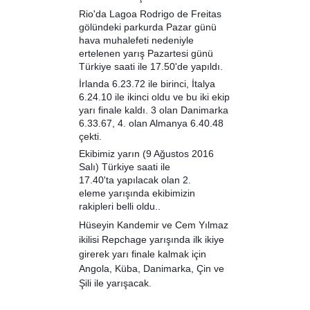
Rio'da Lagoa Rodrigo de Freitas
gölündeki parkurda Pazar günü
hava muhalefeti nedeniyle
ertelenen yarış Pazartesi günü
Türkiye saati ile 17.50'de yapıldı.
İrlanda 6.23.72 ile birinci, İtalya
6.24.10 ile ikinci oldu ve bu iki ekip
yarı finale kaldı. 3 olan Danimarka
6.33.67, 4. olan Almanya 6.40.48
çekti.
Ekibimiz yarın (9 Ağustos 2016
Salı)
Türkiye saati ile
17.40'ta
yapılacak olan 2.
eleme
yarışında ekibimizin
rakipleri belli oldu.
.
Hüseyin Kandemir ve Cem Yılmaz
ikilisi Repchage yarışında ilk ikiye
girerek yarı finale kalmak için
Angola, Küba, Danimarka, Çin ve
Şili ile yarışacak.