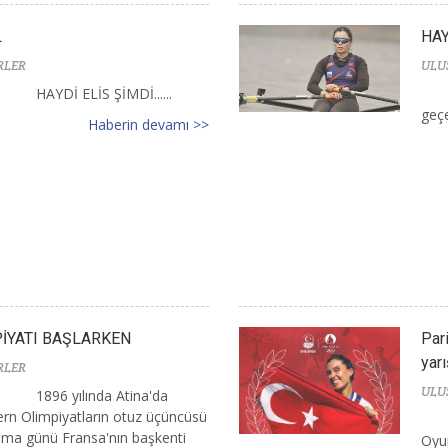
L
HAY
RLER
ULU
HAYDİ ELİS ŞİMDİ......
geçer
Haberin devamı >>
PİYATI BAŞLARKEN
Par
yarı
RLER
ULU
1896 yılında Atina'da
dern Olimpiyatların otuz üçüncüsü
a günü Fransa'nın başkenti
Oyun