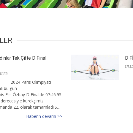
RLER
dınlar Tek Çifte D Final
D F
ULU
RLER
2024 Paris Olimpiyatı
ali bu gün
is Elis Özbay D Finalde 07:46.95
 derecesiyle kürekçimiz
smanda 22. olarak tamamladı.S...
Haberin devamı >>