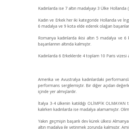
Kadınlarda ise 7 altın madalyayı 3 Ülke Hollanda (
Kadın ve Erkek her iki kategoride Hollanda ve İn
6 madalya ve 9 kota elde ederek olağan başarılarını
Romanya kadınlarda ikisi altın 5 madalya ve 6 kota
başarılarının altında kalmıştır.
Kadınlarda 6 Erkeklerde 4 toplam 10 Paris vizesi
Amerika ve Avustralya kadınlardaki performansları
performans sergilemiştir. Bir diğer açıdan değerlend
içinde yer almışlardır.
İtalya 3-4 ülkenin katıldığı OLİMPİK OLMAYAN t
kalırken kadınlarda ise madalya alamamıştır. Olim
Yakın geçmişin başarılı dev kürek ülkesi Almanya 
altın madalya ile yetinmek zorunda kalmıştır. Amira