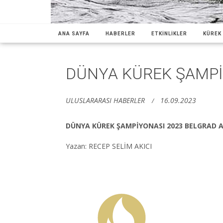
ANA SAYFA
HABERLER
ETKİNLİKLER
KÜREK 
DÜNYA KÜREK ŞAMPİ
ULUSLARARASI HABERLER
16.09.2023
D
Ü
NYA K
Ü
REK ŞAMPİYONASI 2023 BELGRAD 
Yazan: RECEP SELİM AKICI