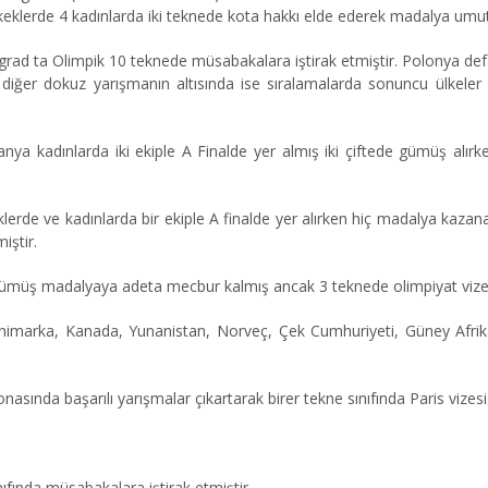
keklerde 4 kadınlarda iki teknede kota hakkı elde ederek madalya umutla
elgrad ta Olimpik 10 teknede müsabakalara iştirak etmiştir. Polonya def
iğer dokuz yarışmanın altısında ise sıralamalarda sonuncu ülkeler ar
anya kadınlarda iki ekiple A Finalde yer almış iki çiftede gümüş alır
erde ve kadınlarda bir ekiple A finalde yer alırken hiç madalya kazan
iştir.
de gümüş madalyaya adeta mecbur kalmış ancak 3 teknede olimpiyat vizes
, Danimarka, Kanada, Yunanistan, Norveç, Çek Cumhuriyeti, Güney Afr
asında başarılı yarışmalar çıkartarak birer tekne sınıfında Paris vizes
fında müsabakalara iştirak etmiştir.