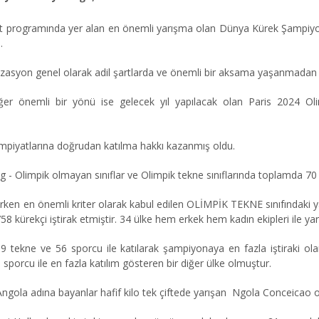
et programında yer alan en önemli yarışma olan D
ü
nya K
ü
rek Şampiyo
.
ganizasyon genel olarak adil şartlarda ve önemli bir aksama yaşanmada
r önemli bir yönü ise gelecek yıl yapılacak olan Paris 2024 Olim
mpiyatlarına doğrudan katılma hakkı kazanmış oldu.
- Olimpik olmayan sınıflar ve Olimpik tekne sınıflarında toplamda 7
nirken en
ö
nemli kriter olarak kabul edilen OLİMPİK TEKNE sınıfındaki 
758 k
ü
rek
ç
i iştirak etmiştir. 34 ülke hem erkek hem kadın ekipleri ile ya
9 tekne ve 56 sporcu ile katılarak şampiyonaya en fazla iştiraki olan
sporcu ile en fazla katılım gösteren bir diğer ülke olmuştur.
ola adına bayanlar hafif kilo tek çiftede yarışan Ngola Conceicao o