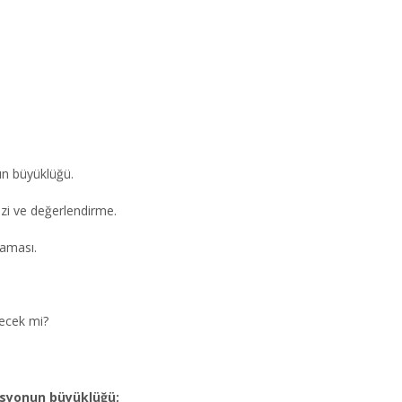
nun büyüklüğü.
izi ve değerlendirme.
laması.
lecek mi?
zasyonun büyüklüğü;