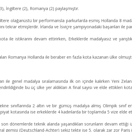
3), İngiltere (2), Romanya (2) paylaşmıştır.
giltere olağanüstü bir performansla parkurlarda esmiş Hollanda 8 mad
 tekrar etmişlerdir. İrlanda ve İsviçre şampiyonadaki başarıları ile parı
 ile istikrarını devam ettirirken, Erkeklerde madalyasız ve yarıştıkları
 alan Romanya Hollanda ile beraber en fazla kota kazanan ülke olmuşt
 ile genel madalya sıralamasında ilk on içinde kalırken Yeni Zelanda 
irildiğinde bu üç ülke yer aldıkları A final sayısı ve elde ettikleri kot
ekne sınıflarında 2 altın ve bir gümüş madalya almış Olimpik sınıf 
piyat kotasında ise erkeklerde 4 kadınlarda bir toplamda 5 vize elde et
son dönemlerde teknik alanda yaşandıkları sorunların devam ettiği izl
l gemisi (Deutschland-Achter) sekiz tekte ise 5. olarak zar zor Paris iç