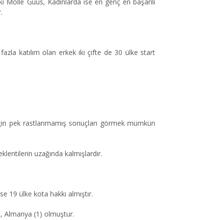
i Molle Guus, Kadınlarda ise en genç en başarılı
.
r
fazla katılım olan erkek iki
ç
ifte de 30
ü
lke start
eğin pek rastlanmamış sonu
ç
ları görmek m
ü
mk
ü
n
entilerin uzağında kalmışlardır.
e 19 ülke kota hakkı almıştır.
1), Almanya (1) olmuştur.