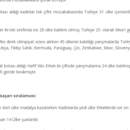
kotası aldığı kadınlar tek çifte müsabakasında Türkiye 31 ülke içerisi
ler iki tek sınıfında ise 26 ülke katılımı olmuş Türkiye 25. olarak Mısır’ı g
 ülke direk olimpiyat vizesi alırken 45 ülkenin katıldığı yarışmalarda T
bya, Fildişi Sahili, Bermuda, Paraguay, Çin, Zimbabwe, Mısır, Slovenya
piyat kotası aldığı Hafif Kilo Erkek iki çiftede yarışmalarına 24 ülke kat
 geride bırakmıştır.
başarı sıralaması:
n dört
ü
lke madalya kazanırken Kadınlarda yedi
ü
lke Erkeklerde ise on 
an 14 Ülke şunlardır;