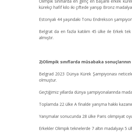
Olimpik sınıflarda en genç en başarılı erkek kü
kürekçi hafif kilo iki çiftede yarışıp Bronz mad
Estonyalı 44 yaşındaki Tonu Endrekson şampiyon
Belgrat da en fazla katılım 45 ülke ile Erkek te
almıştır.
2)Olimpik sınıflarda müsabaka sonuçlarının 
Belgrad 2023 Dünya Kürek Şampiyonası neticele
olmuştur.
Geçtiğimiz yıllarda dünya şampiyonalarında madal
Toplamda 22 ülke A finalde yarışma hakkı kazanırke
Yarışmalar sonucunda 28 ülke Paris olimpiyat oyun
Erkekler Olimpik teknelerde 7 altın madalyayı 5 ülk