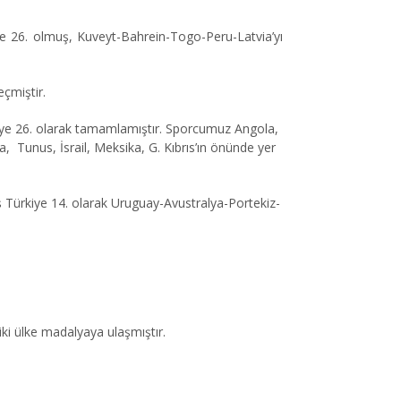
nde 26. olmuş, Kuveyt-Bahrein-Togo-Peru-Latvia’yı
eçmiştir.
ürkiye 26. olarak tamamlamıştır. Sporcumuz Angola,
, Tunus, İsrail, Meksika, G. Kıbrıs’ın önünde yer
ılmış Türkiye 14. olarak Uruguay-Avustralya-Portekiz-
iki
ü
lke madalyaya ulaşmıştır.