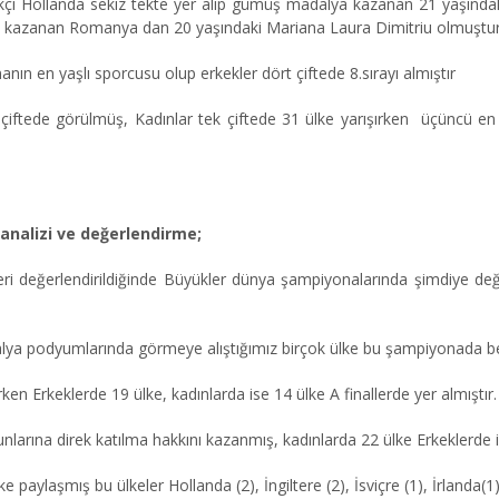
rekçi Hollanda sekiz tekte yer alıp gümüş madalya kazanan 21 yaşındak
alya kazanan Romanya dan 20 yaşındaki Mariana Laura Dimitriu olmuştur
anın en yaşlı sporcusu olup erkekler dört çiftede 8.sırayı almıştı
k
ç
iftede görülmüş, Kadınlar tek
ç
iftede 31
ü
lke yarışırken üçüncü en 
analizi ve değerlendirme;
ri değerlendirildiğinde Büyükler dünya şampiyonalarında şimdiye d
ya podyumlarında görmeye alıştığımız birçok ülke bu şampiyonada bekl
n Erkeklerde 19 ülke, kadınlarda ise 14 ülke A finallerde yer almıştır.
larına direk katılma hakkını kazanmış, kadınlarda 22 ülke Erkeklerde is
e paylaşmış bu ülkeler Hollanda (2), İngiltere (2), İsviçre (1), İrlanda(