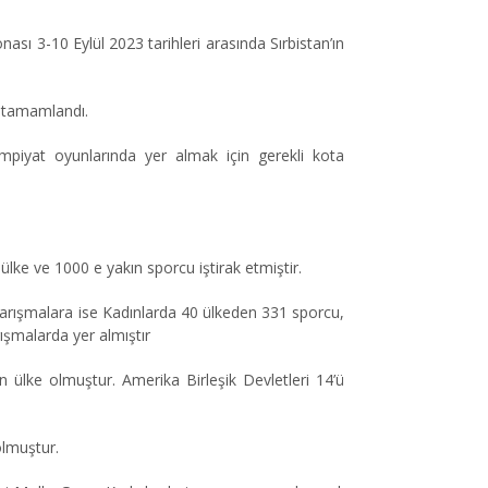
nası 3-10 Eyl
ü
l 2023 tarihleri arasında Sırbistan’ın
n tamamlandı.
piyat oyunlarında yer almak için gerekli kota
0
ü
lke ve 1000 e yakın sporcu iştirak etmiştir.
yarışmalara ise Kadınlarda 40 ülkeden 331 sporcu,
rışmalarda yer almıştır
 ülke olmuştur. Amerika Birleşik Devletleri 14’ü
lmuştur.