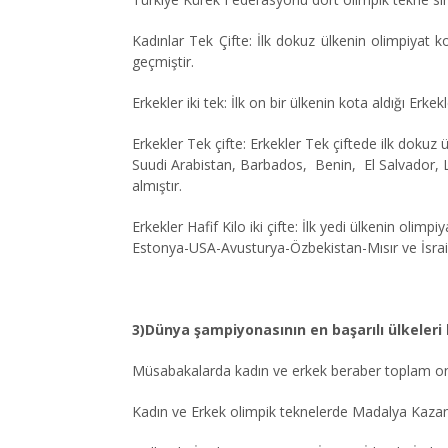
Kadınlar Tek Çifte: İlk dokuz ülkenin olimpiyat 
geçmiştir.
Erkekler iki tek: İlk on bir ülkenin kota aldığı Erkek
Erkekler Tek çifte: Erkekler Tek çiftede ilk dokuz
Suudi Arabistan, Barbados, Benin, El Salvador, Li
almıştır.
Erkekler Hafif Kilo iki çifte: İlk yedi ülkenin olim
Estonya-USA-Avusturya-Özbekistan-Mısır ve İsrail’i
3)Dünya şampiyonasının en başarılı ülkeleri 
M
ü
sabakalarda kadın ve erkek beraber toplam o
Kadın ve Erkek olimpik teknelerde Madalya Kazan