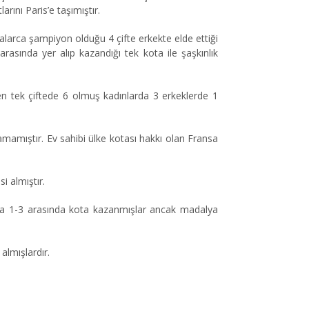
rını Paris’e taşımıştır.
alarca şampiyon olduğu 4 çifte erkekte elde ettiği
asında yer alıp kazandığı tek kota ile şaşkınlık
ken tek çiftede 6 olmuş kadınlarda 3 erkeklerde 1
amamıştır. Ev sahibi ülke kotası hakkı olan Fransa
i almıştır.
ika 1-3 arasında kota kazanmışlar ancak madalya
i almışlardır.