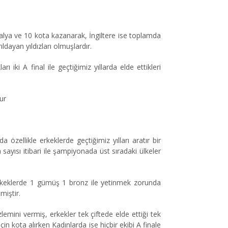
alya ve 10 kota kazanarak, İngiltere ise toplamda
ldayan yıldızları olmuşlardır.
 iki A final ile geçtiğimiz yıllarda elde ettikleri
ur
özellikle erkeklerde geçtiğimiz yılları aratır bir
a sayısı itibari ile şampiyonada üst sıradaki ülkeler
erkeklerde 1 gümüş 1 bronz ile yetinmek zorunda
miştir.
emini vermiş, erkekler tek çiftede elde ettiği tek
in kota alırken Kadınlarda ise hiçbir ekibi A finale