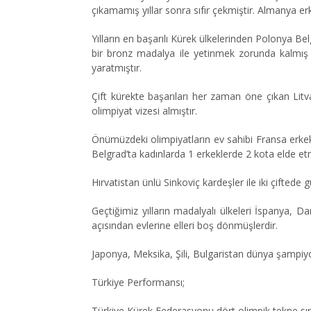
çıkamamış yıllar sonra sıfır çekmiştir. Almanya er
Yılların en başarılı Kürek ülkelerinden Polonya B
bir bronz madalya ile yetinmek zorunda kalmış d
yaratmıştır.
Çift kürekte başarıları her zaman öne çıkan Litv
olimpiyat vizesi almıştır.
Önümüzdeki olimpiyatların ev sahibi Fransa erkekl
Belgrad’ta kadınlarda 1 erkeklerde 2 kota elde etm
Hırvatistan ünlü Sinkoviç kardeşler ile iki çifte
Geçtiğimiz yılların madalyalı ülkeleri İspanya
açısından evlerine elleri boş dönmüşlerdir.
Japonya, Meksika, Şili, Bulgaristan dünya şampiyon
Türkiye Performansı;
Türkiye Kürek Federasyonu dört olimpik tekne sını