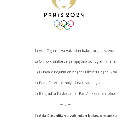
1) Ada Ciganlija’ya yakından bakış, organizasyo
2) Olimpik sınıflarda şampiyona sonuçlarının anal
3) Dünya küreğinin en başarılı ülkeleri Başarı Sıra
4) Paris Süreci olimpiyatlara uzanan yol.
5) Belgrad’ta Kaybedenler Paris’in kazananı olabi
--- 0 ---
1) Ada Ciganlija’ya yakından bakış, organi