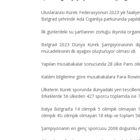
Uluslararası K
ü
rek Federasyonun 2023 yılı faaliy
Belgrad şehrinde Ada Ciganlija parkurunda yapıldı
İlk günlerdeki su şartlarının zorluğu dışında or
Belgrad 2023 Dünya Kürek Şampiyonasının diğe
mücadelesinin ilk ayağını oluşturuyor olması idi.
Yapılan müsabakalar sonucunda 28 ülke Paris oli
Katılım bilgilerine g
ö
re müsabakalara Para-Rowing 
Ülkelerin K
ü
rek sporunda dünyadaki yeri tescille
Erkeklerde 56
ü
lkeden 427 sporcu toplamda ise 
İtalya Belgrad’a 14 olimpik 5 olimpik olmayan 1
olimpik 4’ü olimpik olmayan 18 ekip ve toplam 56 
Şampiyonanın en genç sporcusu 2008 doğumlu Ang