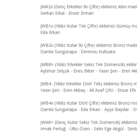
JMA2x (Genç Erkekler İki Çifte) ekibimiz Altın ma
Serkan Erkal - Enver Erman
JWB1x (Yıldız Kızlar Tek Çifte) ekibimiz Gümüş m
Eda Erkan
JWB2x (Yıldız Kızlar İki Çifte) ekibimiz Bronz mad
Damla Sungunapa - Derensu Kutluata
JMB8+ (Yıldız Erkekler Sekiz Tek Dümencili) ekibi
Aytimur Selçuk - Enes Biber - Yasin Şen - Eren Ak
JMB4- (Yıldız Erkekler Dört Tek) ekibimiz Bronz 
Yasin Şen - Eren Akbaş - Ali Asaf Çifci - Ensar Efe
JWB4x (Yıldız Kızlar Dört Çifte) ekibimiz Bronz m
Damla Sungunapa - Eda Erkan - Ayşe Baydar - D
JWA8+ (Genç Kızlar Sekiz Tek Dümencili) ekibim
Irmak Fertuğ - Ülkü Özen - Selin Ege Akgül - Siml