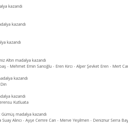
dalya kazandı
adalya kazandı
alya kazandı
miz Altın madalya kazandı
baş - Mehmet Emin Sarıoğlu - Eren Kırcı - Alper Şevket Eren - Mert Ca
madalya kazandı
 Din
adalya kazandı
erensu Kutluata
iz Gümüş madalya kazandı
a Suay Alıncı - Ayşe Cemre Can - Merve Yeşilmen - Deniznur Serra Bayka