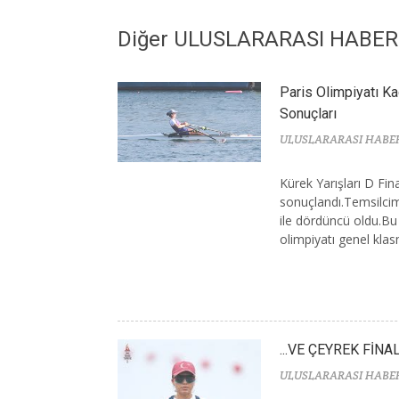
Diğer ULUSLARARASI HABE
Paris Olimpiyatı Ka
Sonuçları
ULUSLARARASI HABE
Kürek Yarışları D Fin
sonuçlandı.Temsilcim
ile dördüncü oldu.Bu
olimpiyatı genel kla
...VE ÇEYREK FİNA
ULUSLARARASI HABE