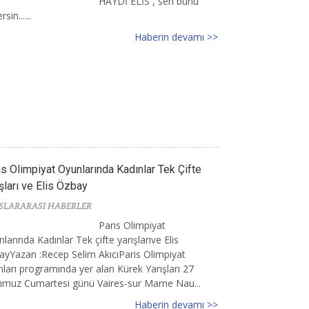
HAYDİ ELİS , sen bunu
sin......
Haberin devamı >>
is Olimpiyat Oyunlarında Kadınlar Tek Çifte
şları ve Elis Özbay
SLARARASI HABERLER
Paris Olimpiyat
larında Kadınlar Tek çifte yarışlarıve Elis
yYazan :Recep Selim AkıcıParis Olimpiyat
ları programında yer alan Kürek Yarışları 27
muz Cumartesi günü Vaires-sur Marne Nau...
Haberin devamı >>