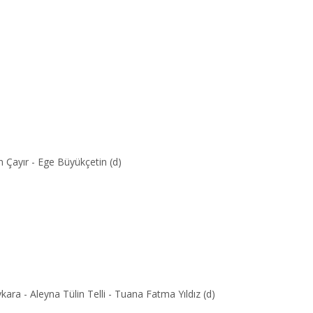
n Çayır - Ege Büyükçetin (d)
ra - Aleyna Tülin Telli - Tuana Fatma Yıldız (d)