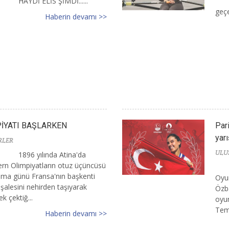
HAYDİ ELİS ŞİMDİ......
geçer
Haberin devamı >>
PİYATI BAŞLARKEN
Par
yarı
RLER
ULU
1896 yılında Atina'da
dern Olimpiyatların otuz üçüncüsü
a günü Fransa'nın başkenti
Oyun
şalesini nehirden taşıyarak
Özba
k çektiğ...
oyun
Tem
Haberin devamı >>