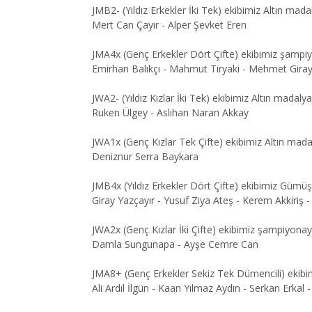
JMB2- (Yıldız Erkekler İki Tek) ekibimiz Altın mad
Mert Can Çayır - Alper Şevket Eren
JMA4x (Genç Erkekler Dört Çifte) ekibimiz şampi
Emirhan Balıkçı - Mahmut Tiryaki - Mehmet Gira
JWA2- (Yıldız Kızlar İki Tek) ekibimiz Altın madal
Ruken Ülgey - Aslıhan Naran Akkay
JWA1x (Genç Kızlar Tek Çifte) ekibimiz Altın mad
Deniznur Serra Baykara
JMB4x (Yıldız Erkekler Dört Çifte) ekibimiz Güm
Giray Yazçayır - Yusuf Ziya Ateş - Kerem Akkiriş -
JWA2x (Genç Kızlar İki Çifte) ekibimiz şampiyon
Damla Sungunapa - Ayşe Cemre Can
JMA8+ (Genç Erkekler Sekiz Tek Dümencili) ekibi
Ali Ardıl İlgün - Kaan Yılmaz Aydın - Serkan Erka