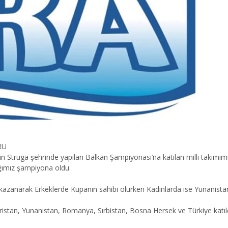
RU
ın Struga şehrinde yapılan Balkan Şampiyonası’na katılan milli takı
tığımız şampiyona oldu.
kazanarak Erkeklerde Kupanın sahibi olurken Kadınlarda ise Yunanistan i
n, Yunanistan, Romanya, Sırbistan, Bosna Hersek ve Türkiye katıldı. S