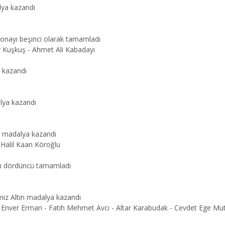
alya kazandı
yonayı beşinci olarak tamamladı
y Kuşkuş - Ahmet Ali Kabadayı
ya kazandı
alya kazandı
üş madalya kazandı
 Halil Kaan Köroğlu
ayı dördüncü tamamladı
miz Altın madalya kazandı
l - Enver Erman - Fatih Mehmet Avcı - Altar Karabudak - Cevdet Ege Mut