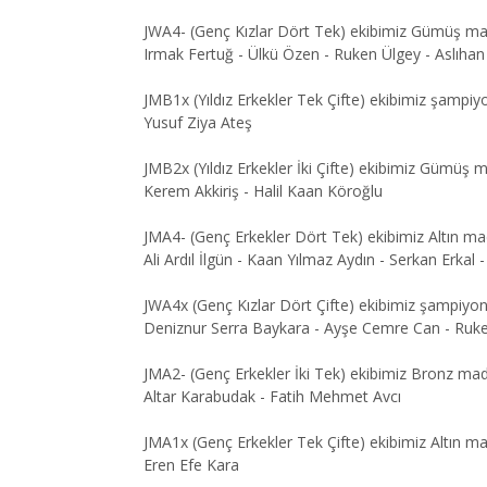
JWA4- (Genç Kızlar Dört Tek) ekibimiz Gümüş ma
Irmak Fertuğ - Ülkü Özen - Ruken Ülgey - Aslıha
JMB1x (Yıldız Erkekler Tek Çifte) ekibimiz şampi
Yusuf Ziya Ateş
JMB2x (Yıldız Erkekler İki Çifte) ekibimiz Gümüş 
Kerem Akkiriş - Halil Kaan Köroğlu
JMA4- (Genç Erkekler Dört Tek) ekibimiz Altın m
Ali Ardıl İlgün - Kaan Yılmaz Aydın - Serkan Erkal
JWA4x (Genç Kızlar Dört Çifte) ekibimiz şampiyo
Deniznur Serra Baykara - Ayşe Cemre Can - Ruken 
JMA2- (Genç Erkekler İki Tek) ekibimiz Bronz mad
Altar Karabudak - Fatih Mehmet Avcı
JMA1x (Genç Erkekler Tek Çifte) ekibimiz Altın m
Eren Efe Kara