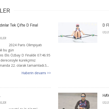
RLER
dınlar Tek Çifte D Final
D F
ULU
RLER
2024 Paris Olimpiyatı
ali bu gün
is Elis Özbay D Finalde 07:46.95
 derecesiyle kürekçimiz
smanda 22. olarak tamamladı.S...
Haberin devamı >>
L
HAY
RLER
ULU