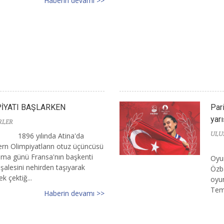
Haberin devamı >>
PİYATI BAŞLARKEN
Par
yarı
RLER
ULU
1896 yılında Atina'da
dern Olimpiyatların otuz üçüncüsü
a günü Fransa'nın başkenti
Oyun
şalesini nehirden taşıyarak
Özba
k çektiğ...
oyun
Tem
Haberin devamı >>