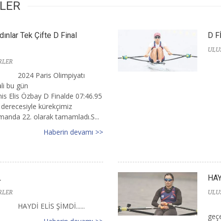
RLER
dınlar Tek Çifte D Final
D F
ULU
RLER
2024 Paris Olimpiyatı
ali bu gün
is Elis Özbay D Finalde 07:46.95
 derecesiyle kürekçimiz
smanda 22. olarak tamamladı.S...
Haberin devamı >>
L
HAY
RLER
ULU
HAYDİ ELİS ŞİMDİ......
geçer