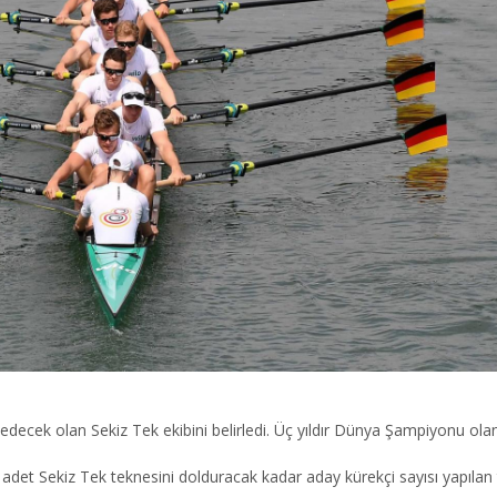
ecek olan Sekiz Tek ekibini belirledi. Üç yıldır Dünya Şampiyonu olan e
Üç adet Sekiz Tek teknesini dolduracak kadar aday kürekçi sayısı yapılan