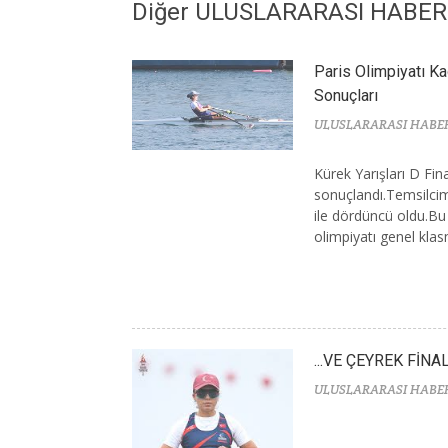
Diğer ULUSLARARASI HABE
Paris Olimpiyatı Ka
Sonuçları
ULUSLARARASI HABE
Kürek Yarışları D Fin
sonuçlandı.Temsilcim
ile dördüncü oldu.Bu
olimpiyatı genel kla
...VE ÇEYREK FİNA
ULUSLARARASI HABE