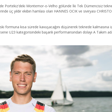
 Portekiz'deki Montemor-o-Velho gölünde İki Tek Dümencisiz tekneler
testlerinde üç yıldır ekibin hamlası olan HANNES OCIK ve siviryası CHR
formuna kısa sürede kavuşacağını düşünerek teknede kalmasına izin v
ene U23 kategorisindeki başarılı performansından dolayı A Takım ada