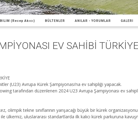
BİLİM (Recep Akıcı)
BÜLTENLER
ANILAR - YORUMLAR
GALERİ
MPİYONASI EV SAHİBİ TÜRKİY
RKİYE
Ümitler (U23) Avrupa Kürek Şampiyonası’na ev sahipliği yapacak.
Rowing tarafından düzenlenen 2024 U23 Avrupa Şampiyonası ev sahipliğ
z, olimpik tekne sınıflarının yarışacağı büyük bir kürek organizasyonu 
 ile ülkemiz, uluslararası standartlarda ilk kalıcı kürek parkuruna kavu