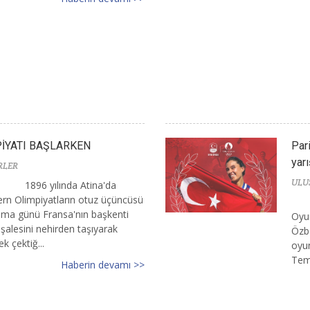
PİYATI BAŞLARKEN
Par
yarı
RLER
ULU
1896 yılında Atina'da
dern Olimpiyatların otuz üçüncüsü
a günü Fransa'nın başkenti
Oyun
şalesini nehirden taşıyarak
Özba
k çektiğ...
oyun
Tem
Haberin devamı >>