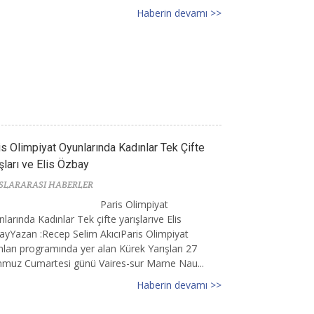
Haberin devamı >>
is Olimpiyat Oyunlarında Kadınlar Tek Çifte
şları ve Elis Özbay
SLARARASI HABERLER
Paris Olimpiyat
larında Kadınlar Tek çifte yarışlarıve Elis
yYazan :Recep Selim AkıcıParis Olimpiyat
ları programında yer alan Kürek Yarışları 27
muz Cumartesi günü Vaires-sur Marne Nau...
Haberin devamı >>