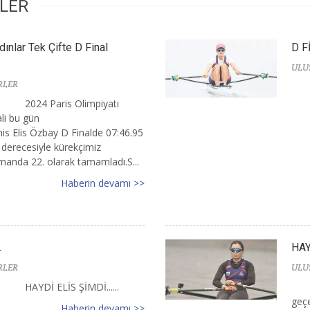
RLER
dınlar Tek Çifte D Final
D F
ULU
RLER
2024 Paris Olimpiyatı
ali bu gün
is Elis Özbay D Finalde 07:46.95
 derecesiyle kürekçimiz
smanda 22. olarak tamamladı.S...
Haberin devamı >>
L
HAY
RLER
ULU
HAYDİ ELİS ŞİMDİ......
geçer
Haberin devamı >>