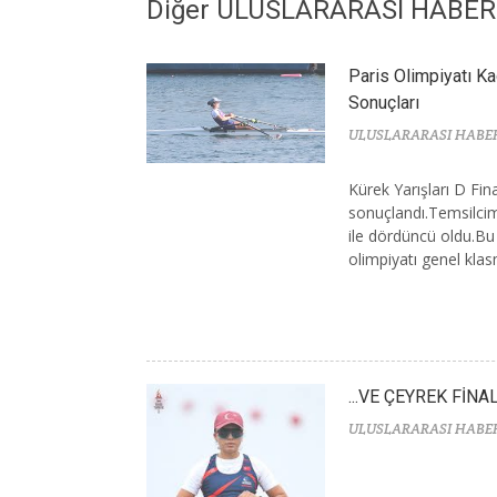
Diğer ULUSLARARASI HABE
Paris Olimpiyatı Ka
Sonuçları
ULUSLARARASI HABE
Kürek Yarışları D Fin
sonuçlandı.Temsilcim
ile dördüncü oldu.Bu
olimpiyatı genel kla
...VE ÇEYREK FİNA
ULUSLARARASI HABE