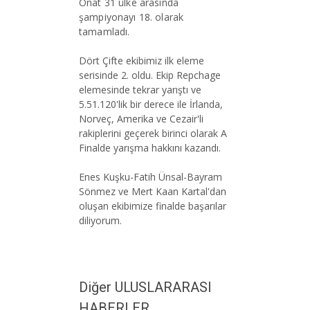
Onat 31 ülke arasında
şampiyonayı 18. olarak
tamamladı.
Dört Çifte ekibimiz ilk eleme
serisinde 2. oldu. Ekip Repchage
elemesinde tekrar yarıştı ve
5.51.120'lik bir derece ile İrlanda,
Norveç, Amerika ve Cezair'li
rakiplerini geçerek birinci olarak A
Finalde yarışma hakkını kazandı.
Enes Kuşku-Fatih Ünsal-Bayram
Sönmez ve Mert Kaan Kartal'dan
oluşan ekibimize finalde başarılar
diliyorum.
Diğer ULUSLARARASI
HABERLER