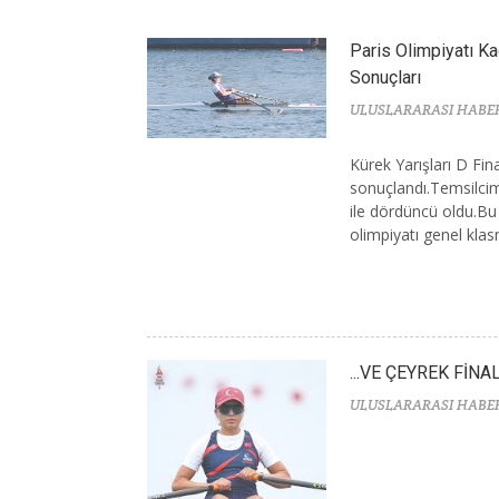
Paris Olimpiyatı Ka
Sonuçları
ULUSLARARASI HABE
Kürek Yarışları D Fin
sonuçlandı.Temsilcim
ile dördüncü oldu.Bu
olimpiyatı genel kla
...VE ÇEYREK FİNA
ULUSLARARASI HABE