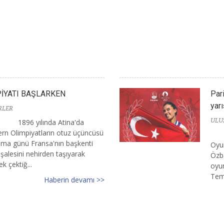
PİYATI BAŞLARKEN
Par
yarı
RLER
ULU
1896 yılında Atina'da
dern Olimpiyatların otuz üçüncüsü
a günü Fransa'nın başkenti
Oyun
şalesini nehirden taşıyarak
Özba
k çektiğ...
oyun
Tem
Haberin devamı >>