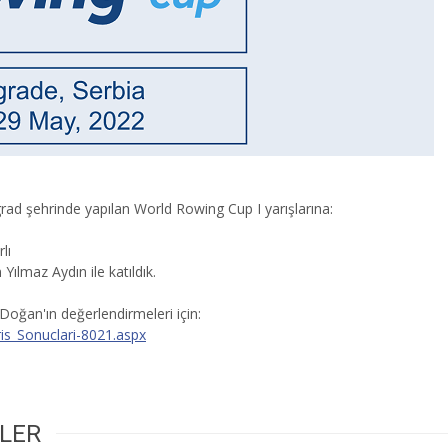
grad şehrinde yapılan World Rowing Cup I yarışlarına:
lı
Yılmaz Aydın ile katıldık.
 Doğan'ın değerlendirmeleri için:
is_Sonuclari-8021.aspx
RLER