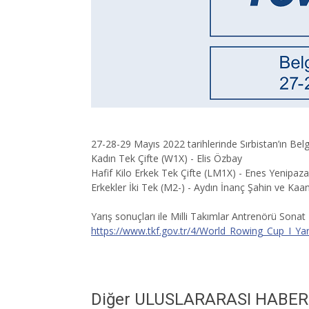
27-28-29 Mayıs 2022 tarihlerinde Sırbistan’ın Bel
Kadın Tek Çifte (W1X) - Elis Özbay
Hafif Kilo Erkek Tek Çifte (LM1X) - Enes Yenipazar
Erkekler İki Tek (M2-) - Aydın İnanç Şahin ve Kaan 
Yarış sonuçları ile Milli Takımlar Antrenörü Sonat
https://www.tkf.gov.tr/4/World_Rowing_Cup_I_Yar
Diğer ULUSLARARASI HABE