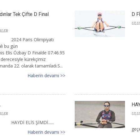
dınlar Tek Çifte D Final
D F
ULU
RLER
2024 Paris Olimpiyatı
ali bu gün
is Elis Özbay D Finalde 07:46.95
 derecesiyle kürekçimiz
smanda 22. olarak tamamladı.S...
Haberin devamı >>
L
HAY
RLER
ULU
HAYDİ ELİS ŞİMDİ......
geçer
Haberin devamı >>