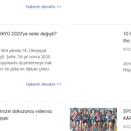
Haberin devamı >>
KYO 2020'ye neler değişti?
10 
Rio
BÜL
964 yılında 18. Olimpiyat
ti. Şehir, 56 yıl sonra 2020
t oyunlarını düzenlemeye hak
2016
 56 yılda en dikkati çekici
htt
Haberin devamı >>
zimizin dokuzuncu videosu:
SPO
yatı
KAR
BÜL