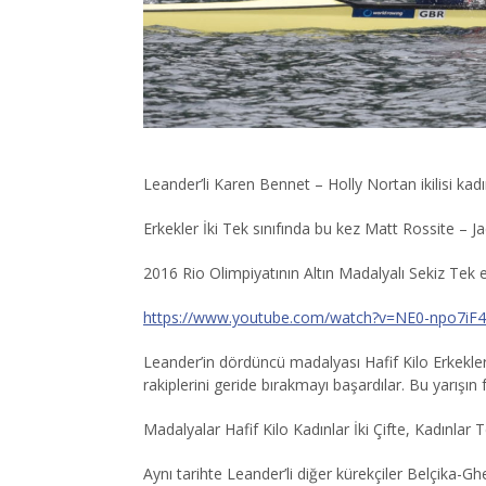
Leander’li Karen Bennet – Holly Nortan ikilisi kadın
Erkekler İki Tek sınıfında bu kez Matt Rossite – Ja
2016 Rio Olimpiyatının Altın Madalyalı Sekiz Tek e
https://www.youtube.com/watch?v=NE0-npo7iF4
Leander’in dördüncü madalyası Hafif Kilo Erkekler İ
rakiplerini geride bırakmayı başardılar. Bu yarış
Madalyalar Hafif Kilo Kadınlar İki Çifte, Kadınlar 
Aynı tarihte Leander’li diğer kürekçiler Belçika-Ghe