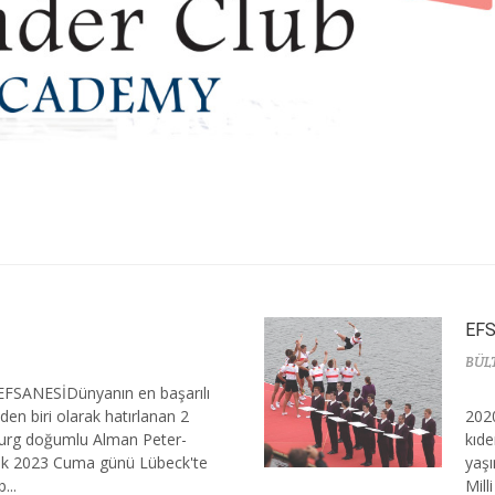
EF
BÜL
FSANESİDünyanın en başarılı
den biri olarak hatırlanan 2
2020
rg doğumlu Alman Peter-
kıde
lık 2023 Cuma günü Lübeck'te
yaşı
...
Mill