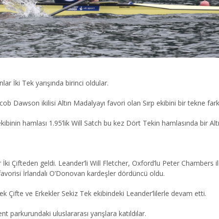
lar İki Tek yarışında birinci oldular.
cob Dawson ikilisi Altın Madalyayı favori olan Sırp ekibini bir tekne far
kibinin hamlası 1.95’lik Will Satch bu kez Dört Tekin hamlasında bir Al
ki Çifteden geldi. Leander’li Will Fletcher, Oxford’lu Peter Chambers ile
ın favorisi İrlandalı O’Donovan kardeşler dördüncü oldu.
Tek Çifte ve Erkekler Sekiz Tek ekibindeki Leander’lilerle devam etti.
nt parkurundaki uluslararası yarışlara katıldılar.