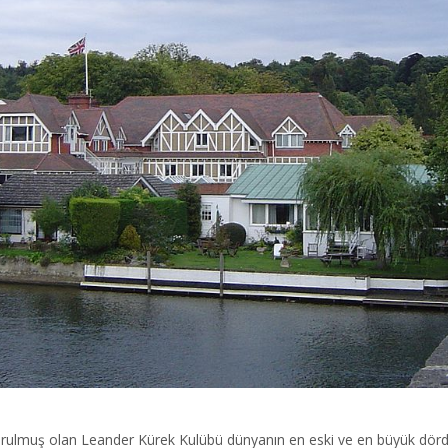
kurulmuş olan Leander Kürek Kulübü dünyanın en eski ve en büyük dördü