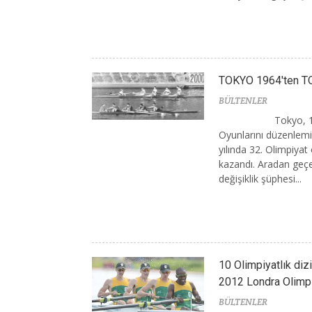
TOKYO 1964'ten TO
BÜLTENLER
Tokyo, 1
Oyunlarını düzenlemiş
yılında 32. Olimpiya
kazandı. Aradan geçen
değişiklik şüphesi...
10 Olimpiyatlık di
2012 Londra Olimpi
BÜLTENLER