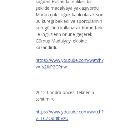
sağdan Hollanda tehlikeli bir
şekilde madalyaya yaklaşıyordu.
Martin çok soğuk kanlı olarak son
30 küreği bekledi ve sporcularının
son gücünü kullanarak burun farkı
ile İngilizlerin önüne geçerek
Gümüş Madalyayı ekibine
kazandırdı.
https://www.youtube.com/watch?
v=fs2IkP2CRnw
2012 Londra öncesi teknenin
tanıtımı<.
https://www.youtube.com/watch?
v=T6ZOd4IbVzU