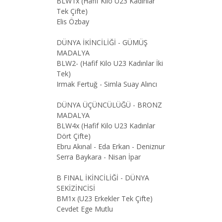
BLW1x (Hafif Kilo U23 Kadınlar
Tek Çifte)
Elis Özbay
DÜNYA İKİNCİLİĞİ - GÜMÜŞ
MADALYA
BLW2- (Hafif Kilo U23 Kadınlar İki
Tek)
Irmak Fertuğ - Simla Suay Alıncı
DÜNYA ÜÇÜNCÜLÜĞÜ - BRONZ
MADALYA
BLW4x (Hafif Kilo U23 Kadınlar
Dört Çifte)
Ebru Akınal - Eda Erkan - Deniznur
Serra Baykara - Nisan İpar
B FINAL İKİNCİLİĞİ - DÜNYA
SEKİZİNCİSİ
BM1x (U23 Erkekler Tek Çifte)
Cevdet Ege Mutlu