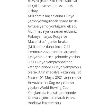
BLW2x (Hafif Kilo Ümit Kadınlar
İki Çifte) Mervenur Uslu - Elis
Özbay
Millilerimiz başarılarına Dünya
Şampiyonluğu’ndan sonra bir de
Avrupa Şampiyonluğu’nu ekledi.
Altın madalya kazanan ekibimiz
Polonya, İtalya, Rusya ve
Macaristan’ı geride bıraktı.
(Millilerimiz daha önce 7-11
Temmuz 2021 tarihleri arasında
Çekya’nın Racice şehrinde yapılan
U23 Dünya Şampiyonası’nda
kategorilerinde Dünya Şampiyonu
olarak Altın madalya kazanmış, 30
Nisan - 01 Mayıs 2021 tarihlerinde
Hırvatistan’ın Zagreb şehrinde
yapılan World Rowing Cup I
Yarışları’nda ise kategorilerinde
Dünya Üçüncüsü olarak Bronz
madalya kazanmıştı.)