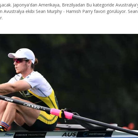
arışacak. Japonya'dan Amerikaya, Brezilyadan Bu kategoride Avustralya'
lan Avustralya ekibi Sean Murphy - Hamish Parry favori görülüyor. S
r.