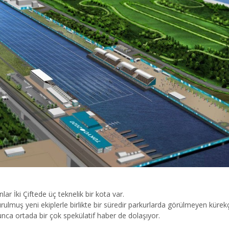
ar İki Çiftede üç teknelik bir kota var.
urulmuş yeni ekiplerle birlikte bir süredir parkurlarda görülmeyen kürekç
nca ortada bir çok spekülatif haber de dolaşıyor.