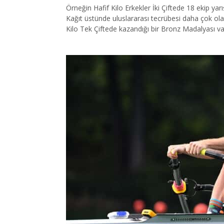
Örneğin Hafif Kilo Erkekler İki Çiftede 18 ekip y
Kağıt üstünde uluslararası tecrübesi daha çok o
Kilo Tek Çiftede kazandığı bir Bronz Madalyası va