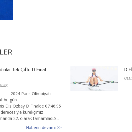
RLER
dınlar Tek Çifte D Final
D F
ULU
RLER
2024 Paris Olimpiyatı
ali bu gün
is Elis Özbay D Finalde 07:46.95
 derecesiyle kürekçimiz
smanda 22. olarak tamamladı.S...
Haberin devamı >>