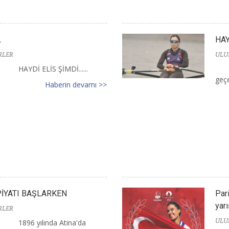
L
HAY
RLER
ULU
HAYDİ ELİS ŞİMDİ......
geçer
Haberin devamı >>
PİYATI BAŞLARKEN
Par
yarı
RLER
ULU
1896 yılında Atina'da