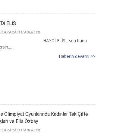
Dİ ELİS
SLARARASI HABERLER
HAYDİ ELİS , sen bunu
sin......
Haberin devamı >>
is Olimpiyat Oyunlarında Kadınlar Tek Çifte
şları ve Elis Özbay
SLARARASI HABERLER