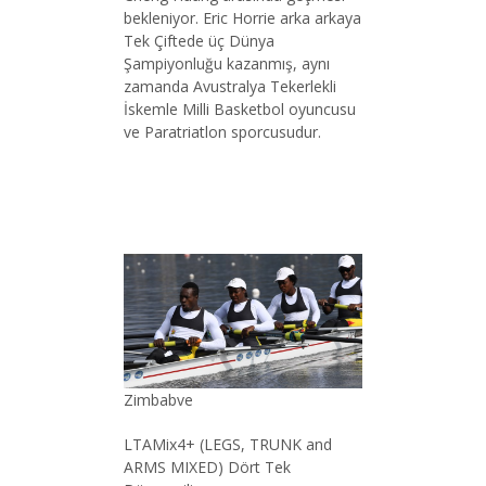
bekleniyor. Eric Horrie arka arkaya
Tek Çiftede üç Dünya
Şampiyonluğu kazanmış, aynı
zamanda Avustralya Tekerlekli
İskemle Milli Basketbol oyuncusu
ve Paratriatlon sporcusudur.
Zimbabve
LTAMix4+ (LEGS, TRUNK and
ARMS MIXED) Dört Tek