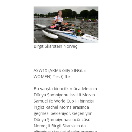
Birgit Skarstein Norveç
ASW1X (ARMS only SINGLE
WOMEN) Tek Çifte
Bu yarışta birincilik mücadelesinin
Dünya Şampiyonu İsrail'li Moran
Samuel ile World Cup III birincisi
İngiliz Rachel Morris arasında
geçmesi bekleniyor. Geçen yılın
Dünya Şampiyonası üçüncüsü
Norveç'li Birgit Skarstein da
olimpiyat vizesini alanlar arasında.