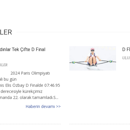
RLER
dınlar Tek Çifte D Final
D F
ULU
RLER
2024 Paris Olimpiyatı
ali bu gün
is Elis Özbay D Finalde 07:46.95
 derecesiyle kürekçimiz
smanda 22. olarak tamamladı.S...
Haberin devamı >>