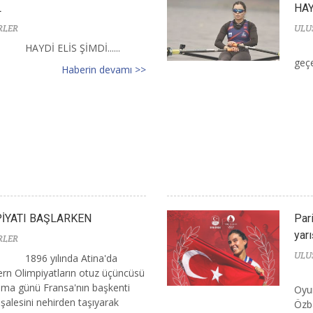
L
HAY
RLER
ULU
HAYDİ ELİS ŞİMDİ......
geçer
Haberin devamı >>
PİYATI BAŞLARKEN
Par
yarı
RLER
ULU
1896 yılında Atina'da
dern Olimpiyatların otuz üçüncüsü
a günü Fransa'nın başkenti
Oyun
şalesini nehirden taşıyarak
Özba