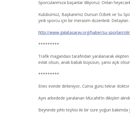
Sporcularımıza başarılar diliyoruz. Onları heyecan
Kulübümüz, Başkanımız Dursun Özbek ve Su Sporla
yedi sporcu için bir merasim düzenledi. Detayları aş
http://www.galatasaray.org/haber/su-sporlari/oli
*********
Trafik magandası tarafından yaralanarak ekipten a
evlat olsun, analı-babalı büyüsün, şansı açık ols
*********
Enes evinde dinleniyor, Cuma günü tekrar dokto
Aynı arbedede yaralanan Mücahit’in dikişleri alındı
Beyninde pıhtı teşhisi ile bir süre yoğun bakımda