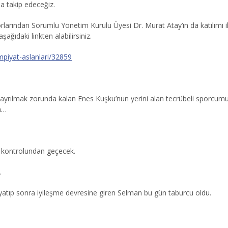
la takip edeceğiz.
rından Sorumlu Yönetim Kurulu Üyesi Dr. Murat Atay’ın da katılımı il
ağıdaki linkten alabilirsiniz.
mpiyat-aslanlari/32859
yrılmak zorunda kalan Enes Kuşku’nun yerini alan tecrübeli sporcumuz C
un…
r kontrolundan geçecek.
.
 yatıp sonra iyileşme devresine giren Selman bu gün taburcu oldu.