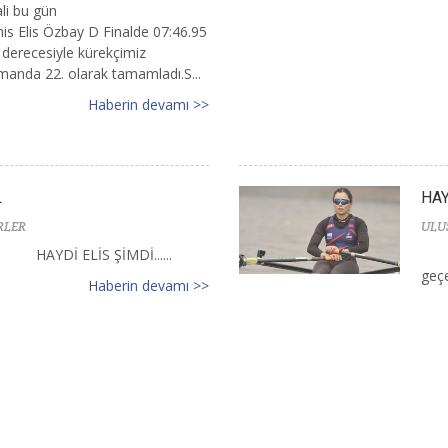
ali bu gün
is Elis Özbay D Finalde 07:46.95
 derecesiyle kürekçimiz
smanda 22. olarak tamamladı.S...
Haberin devamı >>
L
HAY
RLER
ULU
HAYDİ ELİS ŞİMDİ......
geçer
Haberin devamı >>