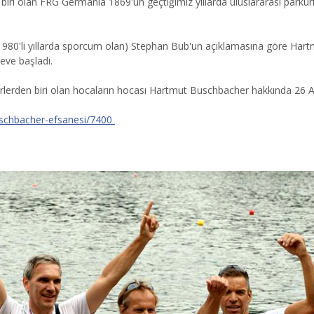
iri olan FRG Germania 1869'un geçtiğimiz yıllarda uluslararası parkurla
80'li yıllarda sporcum olan) Stephan Bub'un açıklamasına göre Hartm
eve başladı.
rlerden biri olan hocaların hocası Hartmut Buschbacher hakkında 26 A
uschbacher-efsanesi/7400