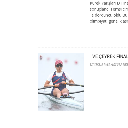
Kürek Yarışları D Fin
sonuçlandı.Temsilcim
ile dördüncü oldu.Bu
olimpiyatı genel kla
...VE ÇEYREK FİNA
ULUSLARARASI HABE