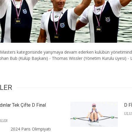
e Masters kategorisinde yarışmaya devam ederken kulübün yönetiminde 
phan Bub (Kulüp Başkanı) - Thomas Wissler (Yönetim Kurulu üyesi) - 
RLER
dınlar Tek Çifte D Final
D F
ULU
RLER
2024 Paris Olimpiyatı