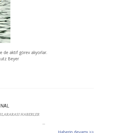
de aktif görev alıyorlar.
Lutz Beyer
İNAL
SLARARASI HABERLER
...
Haberin devamı >>