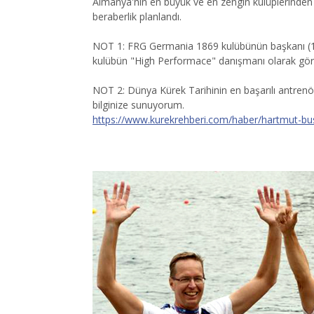
Almanya'nın en büyük ve en zengin kulüplerinden b
beraberlik planlandı.
NOT 1: FRG Germania 1869 kulübünün başkanı (19
kulübün "High Performace" danışmanı olarak gör
NOT 2: Dünya Kürek Tarihinin en başarılı antrenö
bilginize sunuyorum.
https://www.kurekrehberi.com/haber/hartmut-b