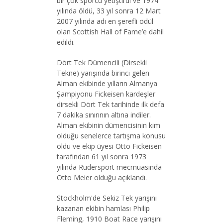
bir çok sporcu yetiştirdi ve 1974
yılında öldü, 33 yıl sonra 12 Mart
2007 yılında adı en şerefli ödül
olan Scottish Hall of Fame’e dahil
edildi.
Dört Tek Dümencili (Dirsekli
Tekne) yarışında birinci gelen
Alman ekibinde yılların Almanya
Şampiyonu Fickeisen kardeşler
dirsekli Dört Tek tarihinde ilk defa
7 dakika sınırının altına indiler.
Alman ekibinin dümencisinin kim
olduğu senelerce tartışma konusu
oldu ve ekip üyesi Otto Fickeisen
tarafından 61 yıl sonra 1973
yılında Rudersport mecmuasında
Otto Meier olduğu açıklandı.
Stockholm'de Sekiz Tek yarışını
kazanan ekibin hamlası Philip
Fleming, 1910 Boat Race yarışını