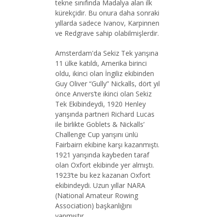
tekne sınıfında Madalya alan ilk
kürekçidir. Bu onura daha sonraki
yıllarda sadece Ivanov, Karpinnen
ve Redgrave sahip olabilmişlerdir.
Amsterdam'da Sekiz Tek yarışına
11 ülke katıldı, Amerika birinci
oldu, ikinci olan İngiliz ekibinden
Guy Oliver “Gully” Nickalls, dört yıl
önce Anvers’te ikinci olan Sekiz
Tek Ekibindeydi, 1920 Henley
yarışında partneri Richard Lucas
ile birlikte Goblets & Nickalls’
Challenge Cup yarışını ünlü
Fairbairn ekibine karşı kazanmıştı.
1921 yarışında kaybeden taraf
olan Oxfort ekibinde yer almıştı.
1923’te bu kez kazanan Oxfort
ekibindeydi. Uzun yıllar NARA
(National Amateur Rowing
Association) başkanlığını
yapmıştır.