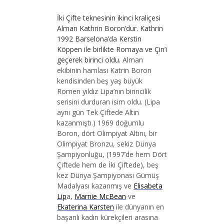
İki Çifte teknesinin ikinci kraliçesi
Alman Kathrin Boron’dur. Kathrin
1992 Barselona’da Kerstin
Köppen ile birlikte Romaya ve Çin’i
geçerek birinci oldu.
Alman
ekibinin hamlası Katrin Boron
kendisinden beş yaş büyük
Romen yıldız Lipa’nın birincilik
serisini durduran isim oldu. (Lipa
aynı gün Tek Çiftede Altın
kazanmıştı.) 1969 doğumlu
Boron, dört Olimpiyat Altını, bir
Olimpiyat Bronzu, sekiz Dünya
Şampiyonluğu, (1997’de hem Dört
Çiftede hem de İki Çiftede), beş
kez Dünya Şampiyonası Gümüş
Madalyası kazanmış ve
Elisabeta
Lip
a,
Marnie McBean
ve
Ekaterina Karsten
ile dünyanın en
başarılı kadın kürekçileri arasına