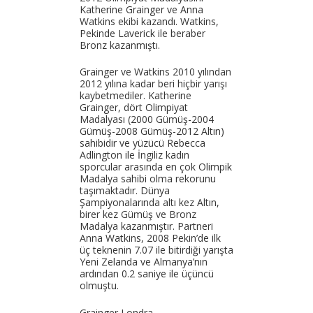
Katherine Grainger ve Anna
Watkins ekibi kazandı. Watkins,
Pekinde Laverick ile beraber
Bronz kazanmıştı.
Grainger ve Watkins 2010 yılından
2012 yılına kadar beri hiçbir yarışı
kaybetmediler. Katherine
Grainger, dört Olimpiyat
Madalyası (2000 Gümüş-2004
Gümüş-2008 Gümüş-2012 Altın)
sahibidir ve yüzücü Rebecca
Adlington ile İngiliz kadın
sporcular arasında en çok Olimpik
Madalya sahibi olma rekorunu
taşımaktadır. Dünya
Şampiyonalarında altı kez Altın,
birer kez Gümüş ve Bronz
Madalya kazanmıştır. Partneri
Anna Watkins, 2008 Pekin’de ilk
üç teknenin 7.07 ile bitirdiği yarışta
Yeni Zelanda ve Almanya’nın
ardından 0.2 saniye ile üçüncü
olmuştu.
Grainger Londra