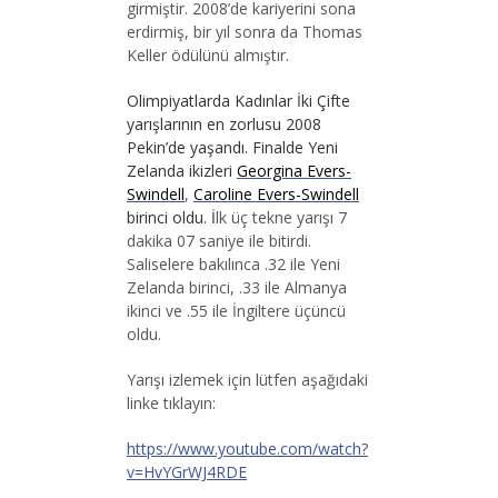
girmiştir. 2008’de kariyerini sona
erdirmiş, bir yıl sonra da Thomas
Keller ödülünü almıştır.
Olimpiyatlarda Kadınlar İki Çifte
yarışlarının en zorlusu 2008
Pekin’de yaşandı. Finalde Yeni
Zelanda ikizleri
Georgina Evers-
Swindell
,
Caroline Evers-Swindell
birinci oldu. İ
lk üç tekne yarışı 7
dakika 07 saniye ile bitirdi.
Saliselere bakılınca .32 ile Yeni
Zelanda birinci, .33 ile Almanya
ikinci ve .55 ile İngiltere üçüncü
oldu.
Yarışı izlemek için lütfen aşağıdaki
linke tıklayın:
https://www.youtube.com/watch?
v=HvYGrWJ4RDE